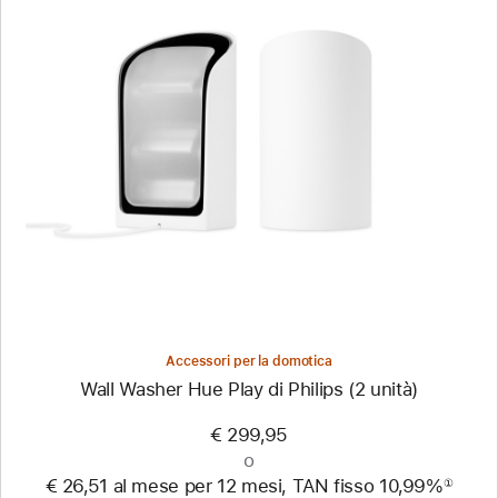
Precedente
Immagine
-
Wall
Washer
Hue
Play
di
Philips
(2
unità)
Accessori per la domotica
Wall Washer Hue Play di Philips (2 unità)
€ 299,95
o
€ 26,51 al mese per 12 mesi, TAN fisso 10,99%
①