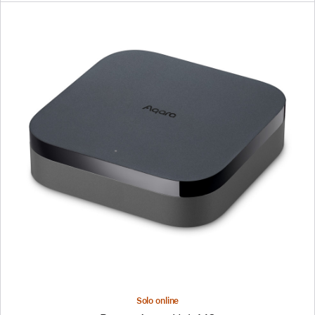
Nota
Precedente
Immagine
-
Router
Aqara
Hub
M3
Solo online