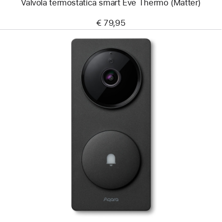
Valvola termostatica smart Eve Thermo (Matter)
€ 79,95
Precedente
Immagine
-
Hub
con
videocitofono
Aqara
G410