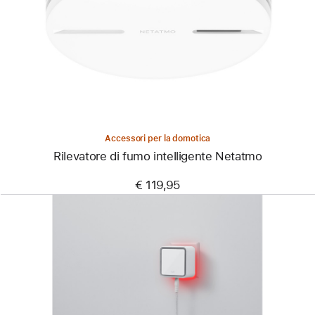
Rilevatore
di
fumo
intelligente
Netatmo
Accessori per la domotica
Rilevatore di fumo intelligente Netatmo
€ 119,95