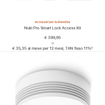
Accessori per la domotica
Nuki Pro Smart Lock Access Kit
€ 399,95
o
€ 35,35 al mese per 12 mesi, TAN fisso 11%
①
Nota
Precedente
Immagine
-