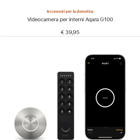
Accessori per la domotica
Videocamera per interni Aqara G100
€ 39,95
Precedente
Immagine
-
Nuki
Pro
Smart
Lock
Access
Kit