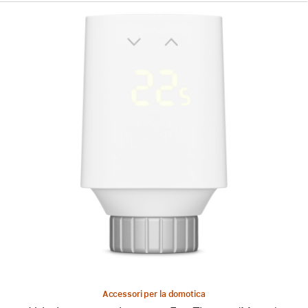
Precedente
Immagine
-
Valvola
termostatica
smart
Eve
Thermo
(Matter)
Accessori per la domotica