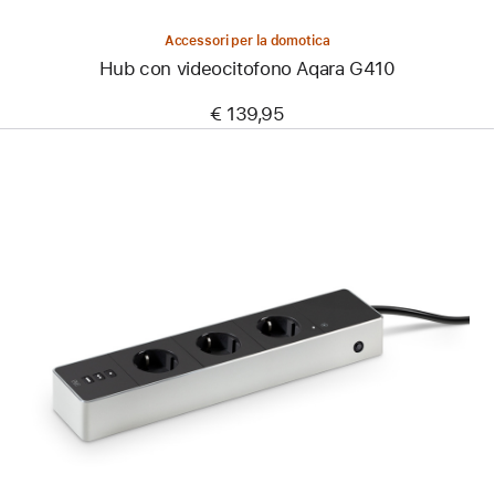
Accessori per la domotica
Hub con videocitofono Aqara G410
€ 139,95
Precedente
Immagine
-
Eve
Energy
Strip
-
Presa
tripla