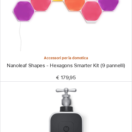
Nanoleaf
Shapes
-
Hexagons
Smarter
Kit
(9
pannelli)
Accessori per la domotica
Nanoleaf Shapes - Hexagons Smarter Kit (9 pannelli)
€ 179,95