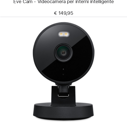
Eve Cam - Videocamera per interni intelligente
€ 149,95
Precedente
Immagine
-
Videocamera
per
interni
Aqara
G100