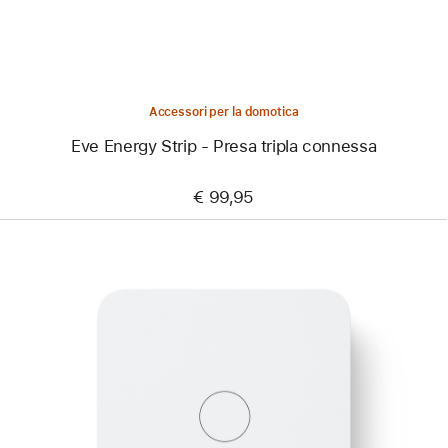
connessa
Accessori per la domotica
Eve Energy Strip - Presa tripla connessa
€ 99,95
Precedente
Immagine
-