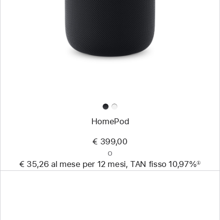
HomePod
€ 399,00
o
€ 35,26 al mese per 12 mesi, TAN fisso 10,97%
①
Nota