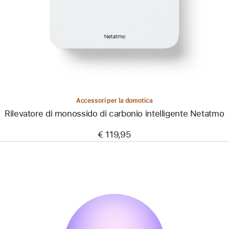
Rilevatore
di
monossido
di
carbonio
intelligente
Netatmo
Accessori per la domotica
Rilevatore di monossido di carbonio intelligente Netatmo
€ 119,95