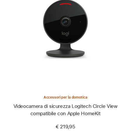
Precedente
Immagine
-
Videocamera
di
sicurezza
Logitech
Circle
View
compatibile
con
Apple
HomeKit
Accessori per la domotica
Videocamera di sicurezza Logitech Circle View
compatibile con Apple HomeKit
€ 219,95