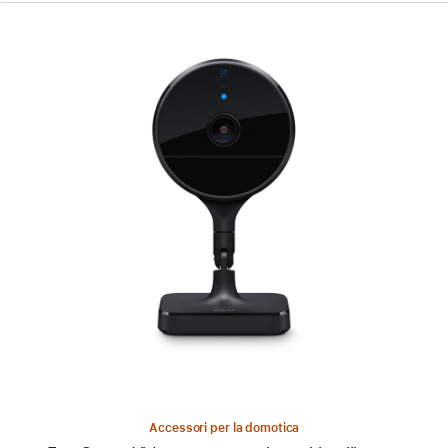
Precedente
Immagine
-
Eve
Cam
-
Videocamera
per
interni
intelligente
Accessori per la domotica