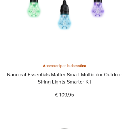
-
Nanoleaf
Essentials
Matter
Smart
Multicolor
Outdoor
String
Lights
Smarter
Kit
Accessori per la domotica
Nanoleaf Essentials Matter Smart Multicolor Outdoor
String Lights Smarter Kit
€ 109,95