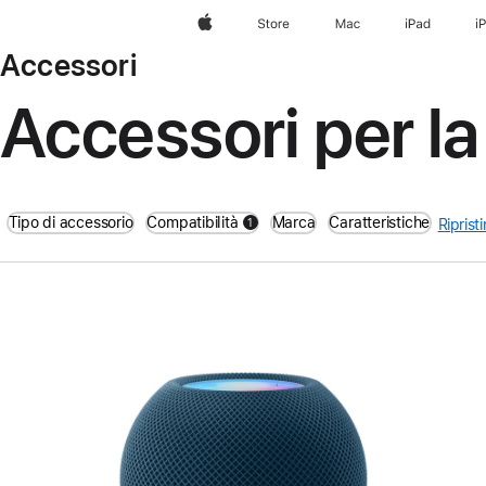
Apple
Store
Mac
iPad
i
Accessori
Accessori per l
Tipo di accessorio
Compatibilità
Marca
Caratteristiche
1
Ripristin
filters active