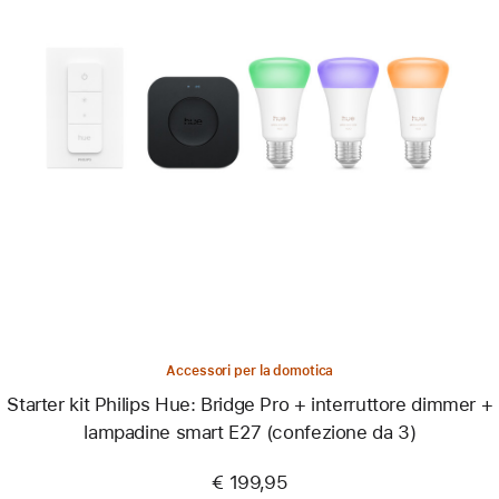
Precedente
Immagine
-
Starter
kit
Philips
Hue:
Bridge
Pro
+
interruttore
dimmer
+
lampadine
smart
Accessori per la domotica
E27
(confezione
Starter kit Philips Hue: Bridge Pro + interruttore dimmer +
da 3)
lampadine smart E27 (confezione da 3)
€ 199,95