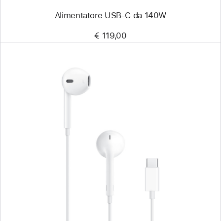
Alimentatore USB-C da 140W
€ 119,00
Precedente
Immagine
-
EarPods
(USB‑C)