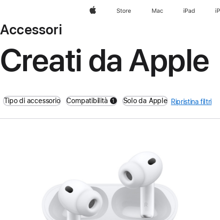
Apple
Store
Mac
iPad
i
Accessori
Creati da Apple
Tipo di accessorio
Compatibilità
Solo da Apple
1
Ripristina filtri
filters active