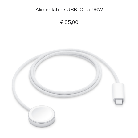
Alimentatore USB‑C da 96W
€ 85,00
Precedente
Immagine
-
Cavo
magnetico
USB‑C
per
la
ricarica
rapida
di Apple Watch