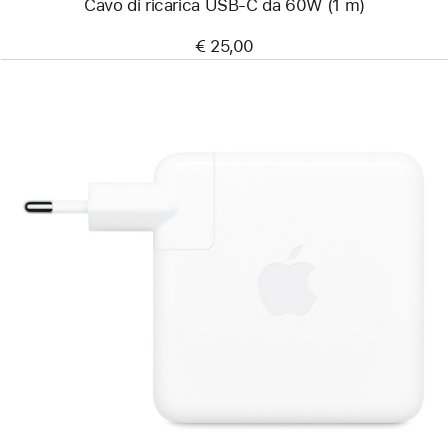
Cavo di ricarica USB-C da 60W (1 m)
€ 25,00
Precedente
Immagine
-
Alimentatore
USB‑C
da 96W