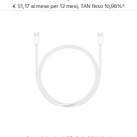
€ 51,17 al mese per 12 mesi, TAN fisso 10,98%
①
Nota
Precedente
Immagine
-
Cavo
di
ricarica
USB-
C
da
60W
(1 m)