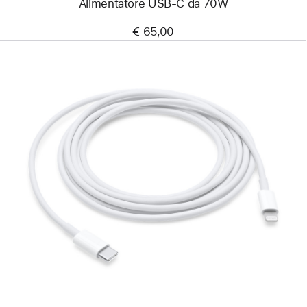
Alimentatore USB‑C da 70W
€ 65,00
Precedente
Immagine
-
Cavo
da
USB‑C
a
Lightning
(2 m)