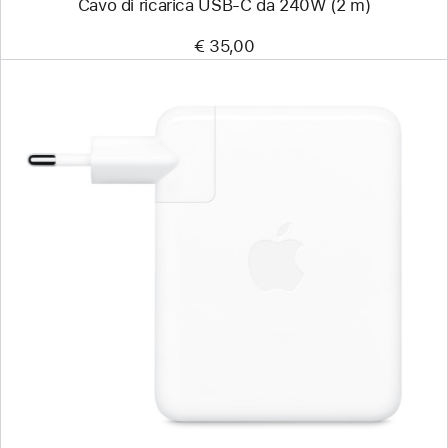
Cavo di ricarica USB‑C da 240W (2 m)
€ 35,00
Precedente
Immagine
-
Alimentatore
USB-
C
da 140W