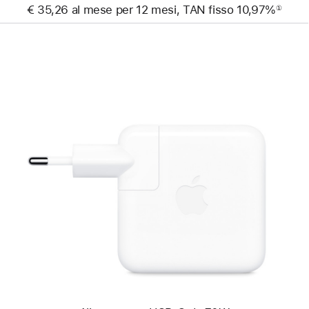
€ 35,26 al mese per 12 mesi, TAN fisso 10,97%
①
Nota
Precedente
Immagine
-
Alimentatore
USB‑C
da 70W