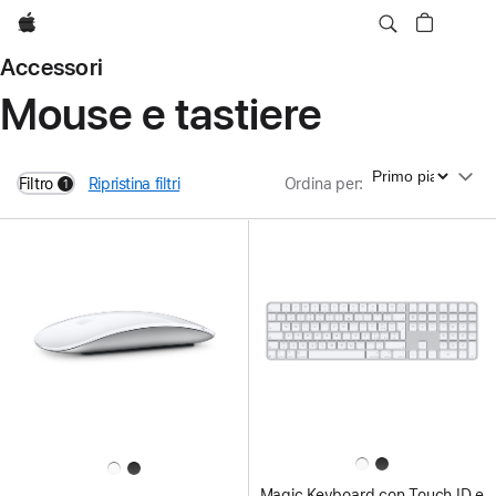
Apple
Accessori
Mouse e tastiere
Ordina per
Filtro
Ripristina filtri
Ordina per
:
1
filters active
Magic Keyboard con Touch ID e