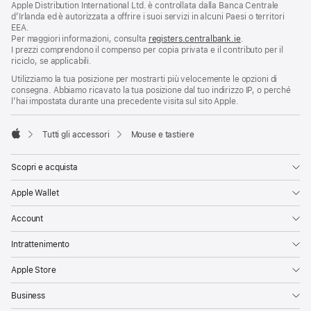
Apple Distribution International Ltd. è controllata dalla Banca Centrale
d’Irlanda ed è autorizzata a offrire i suoi servizi in alcuni Paesi o territori
EEA.
Per maggiori informazioni, consulta
registers.centralbank.ie
.
I prezzi comprendono il compenso per copia privata e il contributo per il
riciclo, se applicabili.
Utilizziamo la tua posizione per mostrarti più velocemente le opzioni di
consegna. Abbiamo ricavato la tua posizione dal tuo indirizzo IP, o perché
l’hai impostata durante una precedente visita sul sito Apple.
Tutti gli accessori
Mouse e tastiere
Apple
Scopri e acquista
Apple Wallet
Account
Intrattenimento
Apple Store
Business