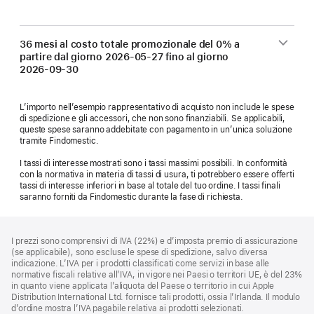
36 mesi al costo totale promozionale del 0% a
partire dal giorno
2026-05-27
fino al giorno
2026-09-30
L’importo nell’esempio rappresentativo di acquisto non include le spese
di spedizione e gli accessori, che non sono finanziabili. Se applicabili,
queste spese saranno addebitate con pagamento in un’unica soluzione
tramite Findomestic.
I tassi di interesse mostrati sono i tassi massimi possibili. In conformità
con la normativa in materia di tassi di usura, ti potrebbero essere offerti
tassi di interesse inferiori in base al totale del tuo ordine. I tassi finali
saranno forniti da Findomestic durante la fase di richiesta.
Piè
Note
I prezzi sono comprensivi di IVA (22%) e d’imposta premio di assicurazione
a
di
(se applicabile), sono escluse le spese di spedizione, salvo diversa
piè
pagina
indicazione. L’IVA per i prodotti classificati come servizi in base alle
di
normative fiscali relative all’IVA, in vigore nei Paesi o territori UE, è del 23%
pagina
in quanto viene applicata l’aliquota del Paese o territorio in cui Apple
Distribution International Ltd. fornisce tali prodotti, ossia l’Irlanda. Il modulo
d’ordine mostra l’IVA pagabile relativa ai prodotti selezionati.