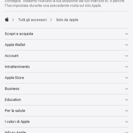
consegna. Abbiamo ricavato la tua posizione dal tuo indirizzo IP, o perché
l’hai impostata durante una precedente visita sul sito Apple.
Tutti gli accessori
Solo da Apple
Apple
Scopri e acquista
Apple Wallet
Account
Intrattenimento
Apple Store
Business
Education
Per la salute
I valori di Apple
Info su Apple