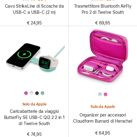
Cavo StrikeLine di Scosche da
Trasmettitore Bluetooth AirFly
USB-C a USB-C (2 m)
Pro 2 di Twelve South
€ 24,95
€ 69,95
Solo da Apple
Solo da Apple
Caricabatterie da viaggio
Organizer per accessori
ButterFly SE USB‑C Qi2.2 2 in 1
Cloudform Burrard di Herschel
di Twelve South
€ 64,95
€ 74,95