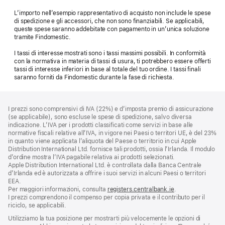
L’importo nell’esempio rappresentativo di acquisto non include le spese
di spedizione e gli accessori, che non sono finanziabili. Se applicabili,
queste spese saranno addebitate con pagamento in un’unica soluzione
tramite Findomestic.
I tassi di interesse mostrati sono i tassi massimi possibili. In conformità
con la normativa in materia di tassi di usura, ti potrebbero essere offerti
tassi di interesse inferiori in base al totale del tuo ordine. I tassi finali
saranno forniti da Findomestic durante la fase di richiesta.
Piè
Note
I prezzi sono comprensivi di IVA (22%) e d’imposta premio di assicurazione
a
di
(se applicabile), sono escluse le spese di spedizione, salvo diversa
piè
pagina
indicazione. L’IVA per i prodotti classificati come servizi in base alle
di
normative fiscali relative all’IVA, in vigore nei Paesi o territori UE, è del 23%
pagina
in quanto viene applicata l’aliquota del Paese o territorio in cui Apple
Distribution International Ltd. fornisce tali prodotti, ossia l’Irlanda. Il modulo
d’ordine mostra l’IVA pagabile relativa ai prodotti selezionati.
Apple Distribution International Ltd. è controllata dalla Banca Centrale
d’Irlanda ed è autorizzata a offrire i suoi servizi in alcuni Paesi o territori
EEA.
Per maggiori informazioni, consulta
registers.centralbank.ie
.
I prezzi comprendono il compenso per copia privata e il contributo per il
riciclo, se applicabili.
Utilizziamo la tua posizione per mostrarti più velocemente le opzioni di