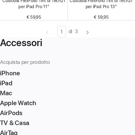
Custodia FlexFolio Tint di Tech21
Custodia FlexFolio Tint di Tech21
per iPad Pro 11"
per iPad Pro 13"
€ 59,95
€ 59,95
di
3
Pagina
Enter
Accessori
page
number,
press
Acquista per prodotto
Return/Enter
iPhone
key
to
iPad
go
Mac
to
Apple Watch
the
page
AirPods
TV & Casa
AirTag