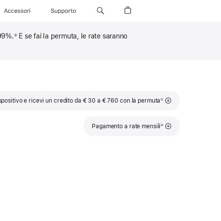
Accessori
Supporto
,99%.
E se fai la permuta, le rate saranno
②
Nota
spositivo e ricevi un credito da € 30 a € 760 con la permuta
①
Nota
Pagamento a rate mensili
②