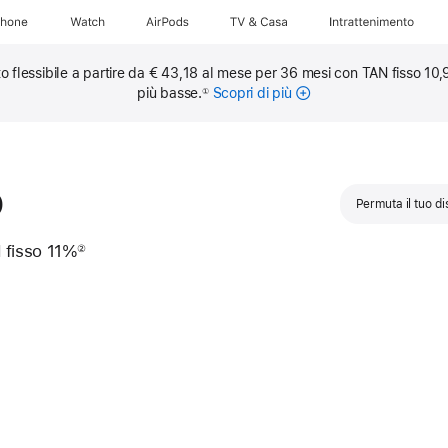
Phone
Watch
AirPods
TV & Casa
Intrattenimento
to flessibile a partire da € 43,18 al mese per 36 mesi con TAN fisso 10
più basse.
Scopri di più
sulle
①
rate
mensili
o
Permuta il tuo di
 fisso 11%
②