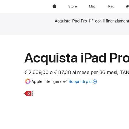
Apple
Store
Mac
iPad
i
Acquista iPad Pro 11" con il finanziamen
Nota
Nota
Acquista iPad Pr
€ 2.669,00 o € 87,38 al mese per 36 mesi, TAN
Nota
Nota
Apple Intelligence
Scopri di più
Informazioni
◊◊
su
Apple Intelligence
Scopri
iPad
per
di
Pro
iPad
più,
11"