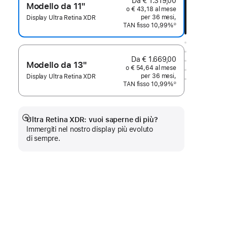
Da € 1.319,00
Modello da 11"
o € 43,18 al mese
per 36 mesi,
Display Ultra Retina XDR
TAN fisso 10,99%
②
Nota
Da € 1.669,00
Modello da 13"
o € 54,64 al mese
per 36 mesi,
Display Ultra Retina XDR
TAN fisso 10,99%
②
Nota
Ultra Retina XDR: vuoi saperne di più?
Mostra
Immergiti nel nostro display più evoluto
di
di sempre.
più