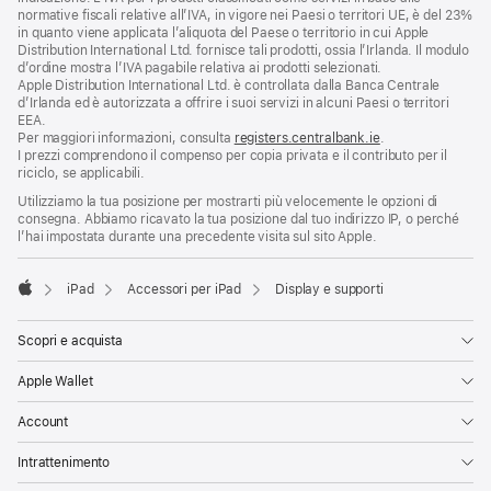
pagina
di
normative fiscali relative all’IVA, in vigore nei Paesi o territori UE, è del 23%
pagina
in quanto viene applicata l’aliquota del Paese o territorio in cui Apple
Distribution International Ltd. fornisce tali prodotti, ossia l’Irlanda. Il modulo
d’ordine mostra l’IVA pagabile relativa ai prodotti selezionati.
Apple Distribution International Ltd. è controllata dalla Banca Centrale
d’Irlanda ed è autorizzata a offrire i suoi servizi in alcuni Paesi o territori
EEA.
Per maggiori informazioni, consulta
registers.centralbank.ie
.
I prezzi comprendono il compenso per copia privata e il contributo per il
riciclo, se applicabili.
Utilizziamo la tua posizione per mostrarti più velocemente le opzioni di
consegna. Abbiamo ricavato la tua posizione dal tuo indirizzo IP, o perché
l’hai impostata durante una precedente visita sul sito Apple.
iPad
Accessori per iPad
Display e supporti
Apple
Scopri e acquista
Apple Wallet
Account
Intrattenimento