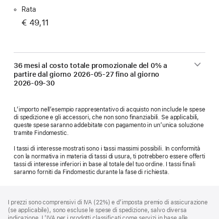
Rata
€ 49,11
36 mesi al costo totale promozionale del 0% a
partire dal giorno
2026-05-27
fino al giorno
2026-09-30
L’importo nell’esempio rappresentativo di acquisto non include le spese
di spedizione e gli accessori, che non sono finanziabili. Se applicabili,
queste spese saranno addebitate con pagamento in un’unica soluzione
tramite Findomestic.
I tassi di interesse mostrati sono i tassi massimi possibili. In conformità
con la normativa in materia di tassi di usura, ti potrebbero essere offerti
tassi di interesse inferiori in base al totale del tuo ordine. I tassi finali
saranno forniti da Findomestic durante la fase di richiesta.
Piè
Note
I prezzi sono comprensivi di IVA (22%) e d’imposta premio di assicurazione
a
di
(se applicabile), sono escluse le spese di spedizione, salvo diversa
piè
indicazione. L’IVA per i prodotti classificati come servizi in base alle