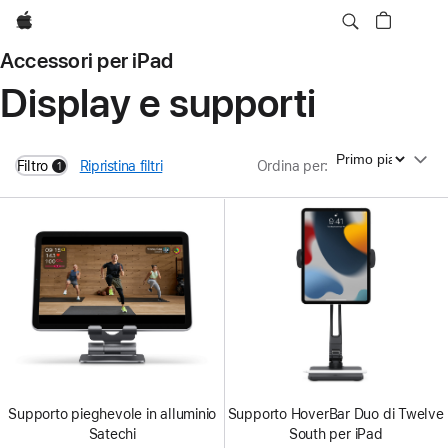
Apple
Accessori per iPad
Display e supporti
Ordina per
Filtro
Ripristina filtri
Ordina per
:
1
filters active
Supporto pieghevole in alluminio
Supporto HoverBar Duo di Twelve
Satechi
South per iPad