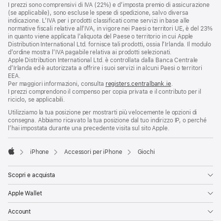
Note
I prezzi sono comprensivi di IVA (22%) e d’imposta premio di assicurazione
a
di
(se applicabile), sono escluse le spese di spedizione, salvo diversa
piè
pagina
indicazione. L’IVA per i prodotti classificati come servizi in base alle
di
normative fiscali relative all’IVA, in vigore nei Paesi o territori UE, è del 23%
pagina
in quanto viene applicata l’aliquota del Paese o territorio in cui Apple
Distribution International Ltd. fornisce tali prodotti, ossia l’Irlanda. Il modulo
d’ordine mostra l’IVA pagabile relativa ai prodotti selezionati.
Apple Distribution International Ltd. è controllata dalla Banca Centrale
d’Irlanda ed è autorizzata a offrire i suoi servizi in alcuni Paesi o territori
EEA.
Per maggiori informazioni, consulta
registers.centralbank.ie
.
I prezzi comprendono il compenso per copia privata e il contributo per il
riciclo, se applicabili.
Utilizziamo la tua posizione per mostrarti più velocemente le opzioni di
consegna. Abbiamo ricavato la tua posizione dal tuo indirizzo IP, o perché
l’hai impostata durante una precedente visita sul sito Apple.
iPhone
Accessori per iPhone
Giochi
Apple
Scopri e acquista
Apple Wallet
Account