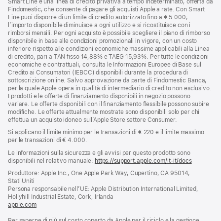
Smart Line è una linea di credito privativa a tempo indeterminato, offerta da
Findomestic, che consente di pagare gli acquisti Apple a rate. Con Smart
Line puoi disporre di un limite di credito autorizzato fino a € 5.000;
l’importo disponibile diminuisce a ogni utilizzo e si ricostituisce con i
rimborsi mensili. Per ogni acquisto è possibile scegliere il piano di rimborso
disponibile in base alle condizioni promozionali in vigore, con un costo
inferiore rispetto alle condizioni economiche massime applicabili alla Linea
di credito, pari a TAN fisso 14,88% e TAEG 15,93%. Per tutte le condizioni
economiche e contrattuali, consulta le Informazioni Europee di Base sul
Credito ai Consumatori (IEBCC) disponibili durante la procedura di
sottoscrizione online. Salvo approvazione da parte di Findomestic Banca,
per la quale Apple opera in qualità di intermediario di credito non esclusivo.
I prodotti e le offerte di finanziamento disponibili in negozio possono
variare. Le offerte disponibili con il finanziamento flessibile possono subire
modifiche. Le offerte attualmente mostrate sono disponibili solo per chi
effettua un acquisto idoneo sull’Apple Store settore Consumer.
Si applicano il limite minimo per le transazioni di € 220 e il limite massimo
per le transazioni di € 4.000.
Le informazioni sulla sicurezza e gli avvisi per questo prodotto sono
disponibili nel relativo manuale:
https://support.apple.com/it-it/docs
(si
apre
Produttore: Apple Inc., One Apple Park Way, Cupertino, CA 95014,
una
Stati Uniti
nuova
Persona responsabile nell’UE: Apple Distribution International Limited,
finestra)
Hollyhill Industrial Estate, Cork, Irlanda
apple.com
(si
apre
Per saperne di più sul costo coperto da Apple per il riciclo e la gestione
una