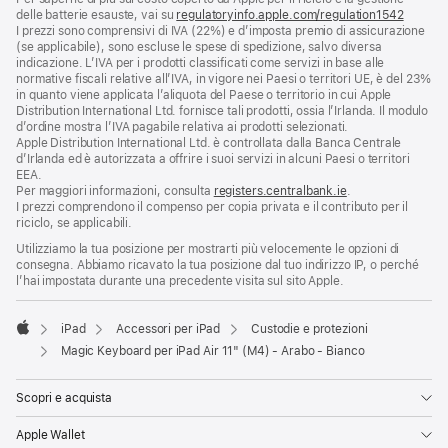
delle batterie esauste, vai su
nuova
regulatoryinfo.apple.com/regulation1542
(si
I prezzi sono comprensivi di IVA (22%) e d’imposta premio di assicurazione
finestra)
apre
(se applicabile), sono escluse le spese di spedizione, salvo diversa
una
indicazione. L’IVA per i prodotti classificati come servizi in base alle
nuova
normative fiscali relative all’IVA, in vigore nei Paesi o territori UE, è del 23%
finestra
in quanto viene applicata l’aliquota del Paese o territorio in cui Apple
Distribution International Ltd. fornisce tali prodotti, ossia l’Irlanda. Il modulo
d’ordine mostra l’IVA pagabile relativa ai prodotti selezionati.
Apple Distribution International Ltd. è controllata dalla Banca Centrale
d’Irlanda ed è autorizzata a offrire i suoi servizi in alcuni Paesi o territori
EEA.
Per maggiori informazioni, consulta
registers.centralbank.ie
.
I prezzi comprendono il compenso per copia privata e il contributo per il
riciclo, se applicabili.
Utilizziamo la tua posizione per mostrarti più velocemente le opzioni di
consegna. Abbiamo ricavato la tua posizione dal tuo indirizzo IP, o perché
l’hai impostata durante una precedente visita sul sito Apple.
iPad
Accessori per iPad
Custodie e protezioni
Apple
Magic Keyboard per iPad Air 11" (M4) - Arabo - Bianco
Scopri e acquista
Apple Wallet