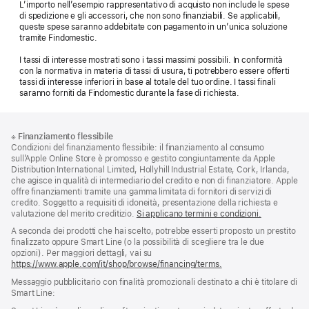
L’importo nell’esempio rappresentativo di acquisto non include le spese
di spedizione e gli accessori, che non sono finanziabili. Se applicabili,
queste spese saranno addebitate con pagamento in un’unica soluzione
tramite Findomestic.
I tassi di interesse mostrati sono i tassi massimi possibili. In conformità
con la normativa in materia di tassi di usura, ti potrebbero essere offerti
tassi di interesse inferiori in base al totale del tuo ordine. I tassi finali
saranno forniti da Findomestic durante la fase di richiesta.
Piè
Note
※
Finanziamento flessibile
a
di
Condizioni del finanziamento flessibile: il finanziamento al consumo
piè
pagina
sull’Apple Online Store è promosso e gestito congiuntamente da Apple
di
Distribution International Limited, Hollyhill Industrial Estate, Cork, Irlanda,
pagina
che agisce in qualità di intermediario del credito e non di finanziatore. Apple
offre finanziamenti tramite una gamma limitata di fornitori di servizi di
credito. Soggetto a requisiti di idoneità, presentazione della richiesta e
valutazione del merito creditizio.
Si applicano termini e condizioni.
A seconda dei prodotti che hai scelto, potrebbe esserti proposto un prestito
finalizzato oppure Smart Line (o la possibilità di scegliere tra le due
opzioni). Per maggiori dettagli, vai su
https://www.apple.com/it/shop/browse/financing/terms.
Messaggio pubblicitario con finalità promozionali destinato a chi è titolare di
Smart Line: