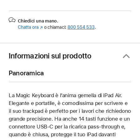
Chiedici una mano.
Chatta ora
(Si
o chiamaci:
800 554 533
.
apre
in
una
nuova
Informazioni sul prodotto
finestra)
Panoramica
La Magic Keyboard è l’anima gemella di iPad Air.
Elegante e portatile, è comodissima per scrivere e
il suo trackpad è perfetto per i lavori che richiedono
grande precisione. Ha anche 14 tasti funzione e un
connettore USB‑C per la ricarica pass‑through e,
quando è chiusa, protegge il tuo iPad davanti