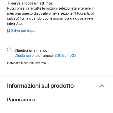
Ti serve ancora un attimo?
Puoi conservare tutte le opzioni selezionate e tenere in
memoria questo dispositivo nella sezione “I tuoi articoli
salvati”, torna quando vuoi e ricomincia da dove avevi
interrotto.
Salva per dopo
Chiedici una mano.
Chatta ora
(Si
o chiamaci:
800 554 533
.
apre
Compatibili con AirPods Pro 3.
in
una
nuova
finestra)
Informazioni sul prodotto
Panoramica