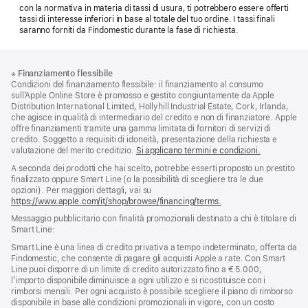
con la normativa in materia di tassi di usura, ti potrebbero essere offerti
tassi di interesse inferiori in base al totale del tuo ordine. I tassi finali
saranno forniti da Findomestic durante la fase di richiesta.
Piè
Note
※
Finanziamento flessibile
a
di
Condizioni del finanziamento flessibile: il finanziamento al consumo
piè
pagina
sull’Apple Online Store è promosso e gestito congiuntamente da Apple
di
Distribution International Limited, Hollyhill Industrial Estate, Cork, Irlanda,
pagina
che agisce in qualità di intermediario del credito e non di finanziatore. Apple
offre finanziamenti tramite una gamma limitata di fornitori di servizi di
credito. Soggetto a requisiti di idoneità, presentazione della richiesta e
valutazione del merito creditizio.
Si applicano termini e condizioni.
A seconda dei prodotti che hai scelto, potrebbe esserti proposto un prestito
finalizzato oppure Smart Line (o la possibilità di scegliere tra le due
opzioni). Per maggiori dettagli, vai su
https://www.apple.com/it/shop/browse/financing/terms.
Messaggio pubblicitario con finalità promozionali destinato a chi è titolare di
Smart Line:
Smart Line è una linea di credito privativa a tempo indeterminato, offerta da
Findomestic, che consente di pagare gli acquisti Apple a rate. Con Smart
Line puoi disporre di un limite di credito autorizzato fino a € 5.000;
l’importo disponibile diminuisce a ogni utilizzo e si ricostituisce con i
rimborsi mensili. Per ogni acquisto è possibile scegliere il piano di rimborso
disponibile in base alle condizioni promozionali in vigore, con un costo