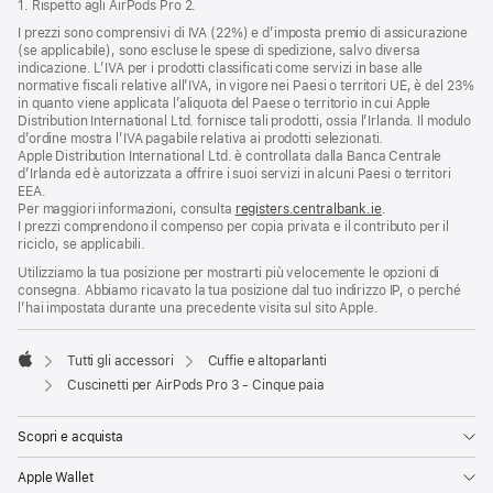
1. Rispetto agli AirPods Pro 2.
I prezzi sono comprensivi di IVA (22%) e d’imposta premio di assicurazione
(se applicabile), sono escluse le spese di spedizione, salvo diversa
indicazione. L’IVA per i prodotti classificati come servizi in base alle
normative fiscali relative all’IVA, in vigore nei Paesi o territori UE, è del 23%
in quanto viene applicata l’aliquota del Paese o territorio in cui Apple
Distribution International Ltd. fornisce tali prodotti, ossia l’Irlanda. Il modulo
d’ordine mostra l’IVA pagabile relativa ai prodotti selezionati.
Apple Distribution International Ltd. è controllata dalla Banca Centrale
d’Irlanda ed è autorizzata a offrire i suoi servizi in alcuni Paesi o territori
EEA.
Per maggiori informazioni, consulta
registers.centralbank.ie
.
I prezzi comprendono il compenso per copia privata e il contributo per il
riciclo, se applicabili.
Utilizziamo la tua posizione per mostrarti più velocemente le opzioni di
consegna. Abbiamo ricavato la tua posizione dal tuo indirizzo IP, o perché
l’hai impostata durante una precedente visita sul sito Apple.
Tutti gli accessori
Cuffie e altoparlanti
Apple
Cuscinetti per AirPods Pro 3 - Cinque paia
Scopri e acquista
Apple Wallet