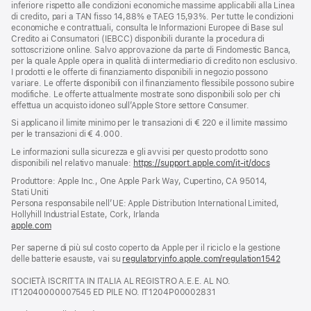
inferiore rispetto alle condizioni economiche massime applicabili alla Linea
di credito, pari a TAN fisso 14,88% e TAEG 15,93%. Per tutte le condizioni
economiche e contrattuali, consulta le Informazioni Europee di Base sul
Credito ai Consumatori (IEBCC) disponibili durante la procedura di
sottoscrizione online. Salvo approvazione da parte di Findomestic Banca,
per la quale Apple opera in qualità di intermediario di credito non esclusivo.
I prodotti e le offerte di finanziamento disponibili in negozio possono
variare. Le offerte disponibili con il finanziamento flessibile possono subire
modifiche. Le offerte attualmente mostrate sono disponibili solo per chi
effettua un acquisto idoneo sull’Apple Store settore Consumer.
Si applicano il limite minimo per le transazioni di € 220 e il limite massimo
per le transazioni di € 4.000.
Le informazioni sulla sicurezza e gli avvisi per questo prodotto sono
disponibili nel relativo manuale:
https://support.apple.com/it-it/docs
(si
apre
Produttore: Apple Inc., One Apple Park Way, Cupertino, CA 95014,
una
Stati Uniti
nuova
Persona responsabile nell’UE: Apple Distribution International Limited,
finestra)
Hollyhill Industrial Estate, Cork, Irlanda
apple.com
(si
apre
Per saperne di più sul costo coperto da Apple per il riciclo e la gestione
una
delle batterie esauste, vai su
nuova
regulatoryinfo.apple.com/regulation1542
(si
finestra)
apre
SOCIETÀ ISCRITTA IN ITALIA AL REGISTRO A.E.E. AL NO.
una
IT12040000007545 ED PILE NO. IT1204P00002831
nuova
finestra