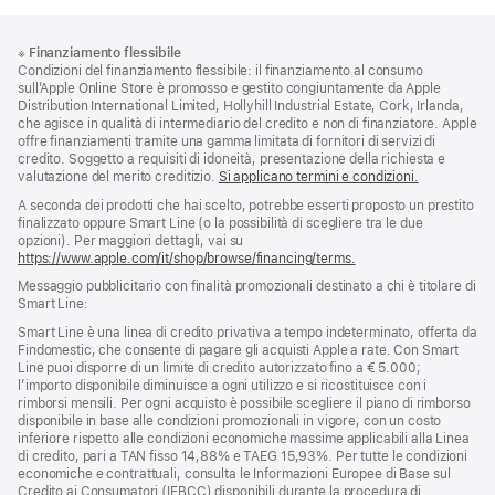
Piè
Note
※
Finanziamento flessibile
a
di
Condizioni del finanziamento flessibile: il finanziamento al consumo
piè
pagina
sull’Apple Online Store è promosso e gestito congiuntamente da Apple
di
Distribution International Limited, Hollyhill Industrial Estate, Cork, Irlanda,
pagina
che agisce in qualità di intermediario del credito e non di finanziatore. Apple
offre finanziamenti tramite una gamma limitata di fornitori di servizi di
credito. Soggetto a requisiti di idoneità, presentazione della richiesta e
valutazione del merito creditizio.
Si applicano termini e condizioni.
A seconda dei prodotti che hai scelto, potrebbe esserti proposto un prestito
finalizzato oppure Smart Line (o la possibilità di scegliere tra le due
opzioni). Per maggiori dettagli, vai su
https://www.apple.com/it/shop/browse/financing/terms.
Messaggio pubblicitario con finalità promozionali destinato a chi è titolare di
Smart Line:
Smart Line è una linea di credito privativa a tempo indeterminato, offerta da
Findomestic, che consente di pagare gli acquisti Apple a rate. Con Smart
Line puoi disporre di un limite di credito autorizzato fino a € 5.000;
l’importo disponibile diminuisce a ogni utilizzo e si ricostituisce con i
rimborsi mensili. Per ogni acquisto è possibile scegliere il piano di rimborso
disponibile in base alle condizioni promozionali in vigore, con un costo
inferiore rispetto alle condizioni economiche massime applicabili alla Linea
di credito, pari a TAN fisso 14,88% e TAEG 15,93%. Per tutte le condizioni
economiche e contrattuali, consulta le Informazioni Europee di Base sul
Credito ai Consumatori (IEBCC) disponibili durante la procedura di