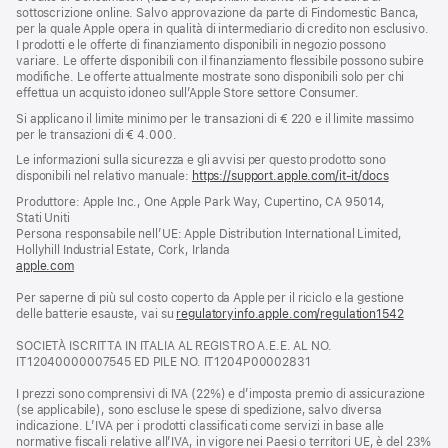
sottoscrizione online. Salvo approvazione da parte di Findomestic Banca,
per la quale Apple opera in qualità di intermediario di credito non esclusivo.
I prodotti e le offerte di finanziamento disponibili in negozio possono
variare. Le offerte disponibili con il finanziamento flessibile possono subire
modifiche. Le offerte attualmente mostrate sono disponibili solo per chi
effettua un acquisto idoneo sull’Apple Store settore Consumer.
Si applicano il limite minimo per le transazioni di € 220 e il limite massimo
per le transazioni di € 4.000.
Le informazioni sulla sicurezza e gli avvisi per questo prodotto sono
disponibili nel relativo manuale:
https://support.apple.com/it-it/docs
(si
apre
Produttore: Apple Inc., One Apple Park Way, Cupertino, CA 95014,
una
Stati Uniti
nuova
Persona responsabile nell’UE: Apple Distribution International Limited,
finestra)
Hollyhill Industrial Estate, Cork, Irlanda
apple.com
(si
apre
Per saperne di più sul costo coperto da Apple per il riciclo e la gestione
una
delle batterie esauste, vai su
nuova
regulatoryinfo.apple.com/regulation1542
(si
finestra)
apre
SOCIETÀ ISCRITTA IN ITALIA AL REGISTRO A.E.E. AL NO.
una
IT12040000007545 ED PILE NO. IT1204P00002831
nuova
finestra
I prezzi sono comprensivi di IVA (22%) e d’imposta premio di assicurazione
(se applicabile), sono escluse le spese di spedizione, salvo diversa
indicazione. L’IVA per i prodotti classificati come servizi in base alle
normative fiscali relative all’IVA, in vigore nei Paesi o territori UE, è del 23%