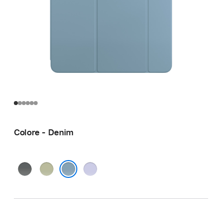
Colore - Denim
Grigio
Salvia
Viola
cenere
chiaro
Denim