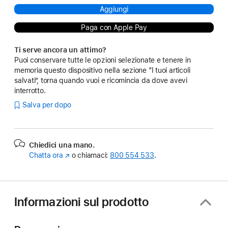
Aggiungi
Paga con Apple Pay
Ti serve ancora un attimo?
Puoi conservare tutte le opzioni selezionate e tenere in
memoria questo dispositivo nella sezione “I tuoi articoli
salvati”, torna quando vuoi e ricomincia da dove avevi
interrotto.
Salva per dopo
Chiedici una mano.
Chatta ora
(Si
o chiamaci:
800 554 533
.
apre
in
una
nuova
Informazioni sul prodotto
finestra)