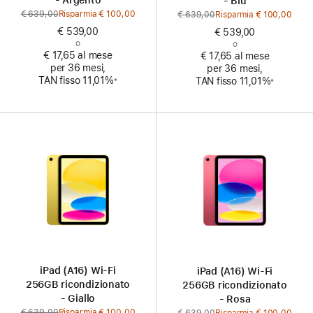
- Argento
- Blu
€ 639,00
Prezzo
Risparmia € 100,00
€ 639,00
Prezzo
Risparmia € 100,00
precedente
precedente
€ 539,00
€ 539,00
o
o
€ 17,65 al mese
€ 17,65 al mese
per 36 mesi,
per 36 mesi,
Nota
Nota
TAN fisso 11,01%
TAN fisso 11,01%
※
※
iPad (A16) Wi‑Fi
iPad (A16) Wi‑Fi
256GB ricondizionato
256GB ricondizionato
- Giallo
- Rosa
€ 639,00
Prezzo
Risparmia € 100,00