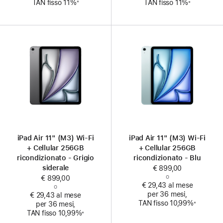
TAN fisso 11%
TAN fisso 11%
※
※
iPad Air 11" (M3) Wi‑Fi
iPad Air 11" (M3) Wi‑Fi
+ Cellular 256GB
+ Cellular 256GB
ricondizionato - Grigio
ricondizionato - Blu
siderale
€ 899,00
o
€ 899,00
€ 29,43 al mese
o
per 36 mesi,
€ 29,43 al mese
Nota
TAN fisso 10,99%
※
per 36 mesi,
Nota
TAN fisso 10,99%
※