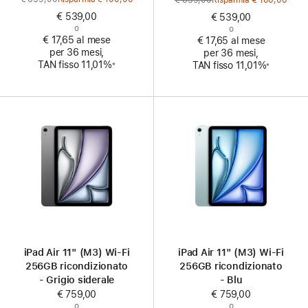
€ 639,00
Prezzo
Risparmia € 100,00
precedente
precedente
€ 539,00
€ 539,00
o
o
€ 17,65 al mese
€ 17,65 al mese
per 36 mesi,
per 36 mesi,
Nota
Nota
TAN fisso 11,01%
TAN fisso 11,01%
※
※
iPad Air 11" (M3) Wi‑Fi
iPad Air 11" (M3) Wi‑Fi
256GB ricondizionato
256GB ricondizionato
- Grigio siderale
- Blu
€ 759,00
€ 759,00
o
o