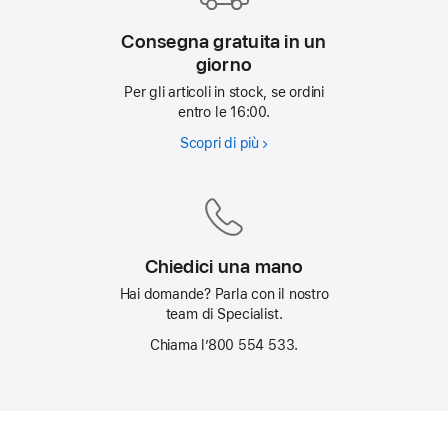
Consegna gratuita in un
giorno
Per gli articoli in stock, se ordini
entro le 16:00.
Scopri di più
Consegna
gratuita
in
un
giorno
Chiedici una mano
Hai domande? Parla con il nostro
team di Specialist.
Chiama l’800 554 533.