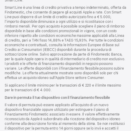
Smart Line:
Smart Line è una linea di credito privativa a tempo indeterminato, offerta da
Findomestic, che consente di pagare gli acquisti Apple a rate. Con Smart
Line puoi disporre di un limite di credito autorizzato fino a € 5.000;
l’importo disponibile diminuisce a ogni utilizzo e si ricostituisce con i
rimborsi mensili. Per ogni acquisto è possibile scegliere il piano di rimborso
disponibile in base alle condizioni promozionali in vigore, con un costo
inferiore rispetto alle condizioni economiche massime applicabili alla Linea
di credito, pari a TAN fisso 14,88% e TAEG 15,93%. Per tutte le condizioni
economiche e contrattuali, consulta le Informazioni Europee di Base sul
Credito ai Consumatori (IEBCC) disponibili durante la procedura di
sottoscrizione online. Salvo approvazione da parte di Findomestic Banca,
per la quale Apple opera in qualità di intermediario di credito non esclusivo.
I prodotti e le offerte di finanziamento disponibili in negozio possono
variare. Le offerte disponibili con il finanziamento flessibile possono subire
modifiche. Le offerte attualmente mostrate sono disponibili solo per chi
effettua un acquisto idoneo sull’Apple Store settore Consumer.
Si applicano il limite minimo per le transazioni di € 220 e il limite massimo
per le transazioni di € 4.000.
Dare in permuta il tuo dispositivo con il finanziamento flessibile
Il valore di permuta può essere applicato all’acquisto di un nuovo
dispositivo finanziabile oppure utilizzato per estinguere il piano di
Finanziamento Findomestic associato in essere. Il valore effettivamente
riconosciuto da Apple è subordinato alla ricezione del dispositivo idoneo
conforme alla descrizione fornita al momento della stima. Se non restituisci
il dispositivo per la permuta entro 14 giorni oppure se lo invii e accetti il