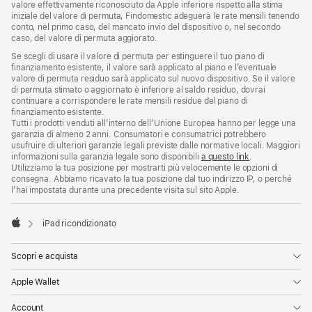
valore effettivamente riconosciuto da Apple inferiore rispetto alla stima
iniziale del valore di permuta, Findomestic adeguerà le rate mensili tenendo
conto, nel primo caso, del mancato invio del dispositivo o, nel secondo
caso, del valore di permuta aggiorato.
Se scegli di usare il valore di permuta per estinguere il tuo piano di
finanziamento esistente, il valore sarà applicato al piano e l’eventuale
valore di permuta residuo sarà applicato sul nuovo dispositivo. Se il valore
di permuta stimato o aggiornato è inferiore al saldo residuo, dovrai
continuare a corrispondere le rate mensili residue del piano di
finanziamento esistente.
Tutti i prodotti venduti all’interno dell’Unione Europea hanno per legge una
garanzia di almeno 2 anni. Consumatori e consumatrici potrebbero
usufruire di ulteriori garanzie legali previste dalle normative locali. Maggiori
informazioni sulla garanzia legale sono disponibili
a questo link
.
Utilizziamo la tua posizione per mostrarti più velocemente le opzioni di
consegna. Abbiamo ricavato la tua posizione dal tuo indirizzo IP, o perché
l’hai impostata durante una precedente visita sul sito Apple.
iPad ricondizionato
Apple
Scopri e acquista
Apple Wallet
Account