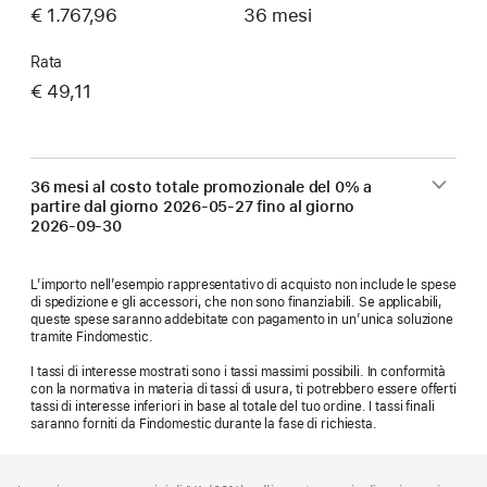
€ 1.767,96
36 mesi
Rata
€ 49,11
36 mesi al costo totale promozionale del 0% a
partire dal giorno
2026-05-27
fino al giorno
2026-09-30
L’importo nell’esempio rappresentativo di acquisto non include le spese
di spedizione e gli accessori, che non sono finanziabili. Se applicabili,
queste spese saranno addebitate con pagamento in un’unica soluzione
tramite Findomestic.
I tassi di interesse mostrati sono i tassi massimi possibili. In conformità
con la normativa in materia di tassi di usura, ti potrebbero essere offerti
tassi di interesse inferiori in base al totale del tuo ordine. I tassi finali
saranno forniti da Findomestic durante la fase di richiesta.
Piè
Note