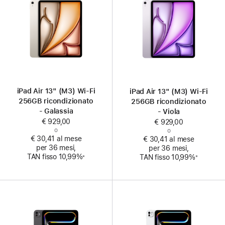
iPad Air 13" (M3) Wi‑Fi
iPad Air 13" (M3) Wi‑Fi
256GB ricondizionato
256GB ricondizionato
- Galassia
- Viola
€ 929,00
€ 929,00
o
o
€ 30,41 al mese
€ 30,41 al mese
per 36 mesi,
per 36 mesi,
Nota
Nota
TAN fisso 10,99%
TAN fisso 10,99%
※
※