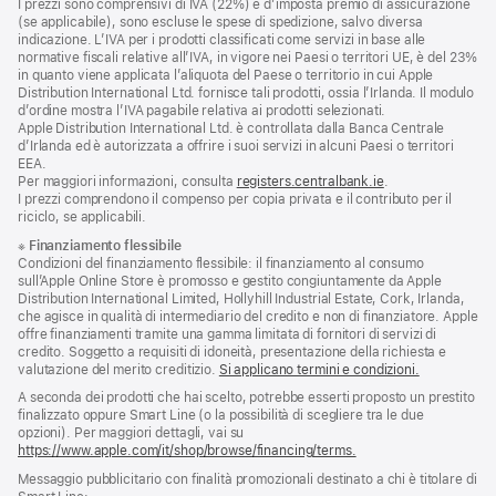
I prezzi sono comprensivi di IVA (22%) e d’imposta premio di assicurazione
a
di
(se applicabile), sono escluse le spese di spedizione, salvo diversa
piè
pagina
indicazione. L’IVA per i prodotti classificati come servizi in base alle
di
normative fiscali relative all’IVA, in vigore nei Paesi o territori UE, è del 23%
pagina
in quanto viene applicata l’aliquota del Paese o territorio in cui Apple
Distribution International Ltd. fornisce tali prodotti, ossia l’Irlanda. Il modulo
d’ordine mostra l’IVA pagabile relativa ai prodotti selezionati.
Apple Distribution International Ltd. è controllata dalla Banca Centrale
d’Irlanda ed è autorizzata a offrire i suoi servizi in alcuni Paesi o territori
EEA.
Per maggiori informazioni, consulta
registers.centralbank.ie
.
I prezzi comprendono il compenso per copia privata e il contributo per il
riciclo, se applicabili.
※
Finanziamento flessibile
Condizioni del finanziamento flessibile: il finanziamento al consumo
sull’Apple Online Store è promosso e gestito congiuntamente da Apple
Distribution International Limited, Hollyhill Industrial Estate, Cork, Irlanda,
che agisce in qualità di intermediario del credito e non di finanziatore. Apple
offre finanziamenti tramite una gamma limitata di fornitori di servizi di
credito. Soggetto a requisiti di idoneità, presentazione della richiesta e
valutazione del merito creditizio.
Si applicano termini e condizioni.
A seconda dei prodotti che hai scelto, potrebbe esserti proposto un prestito
finalizzato oppure Smart Line (o la possibilità di scegliere tra le due
opzioni). Per maggiori dettagli, vai su
https://www.apple.com/it/shop/browse/financing/terms.
Messaggio pubblicitario con finalità promozionali destinato a chi è titolare di