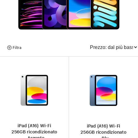
Sfoglia
Filtra
Ordina
i
prodotti
iPad (A16) Wi‑Fi
iPad (A16) Wi‑Fi
256GB ricondizionato
256GB ricondizionato