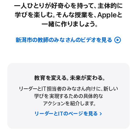
一人ひとりが
好奇心を
持って、
主体的に
学びを
楽しむ。
そんな
授業を、
Appleと
一緒に
作りましょう。
新潟市の教師のみなさんの
ビデオを見る
教育を変える。
未来が変わる。
リーダーと
IT
担当者の
みなさん
向けに、
新しい
学びを
実現する
ための
具体的な
アクションを
紹介します。
リーダーとITの
ページを見る