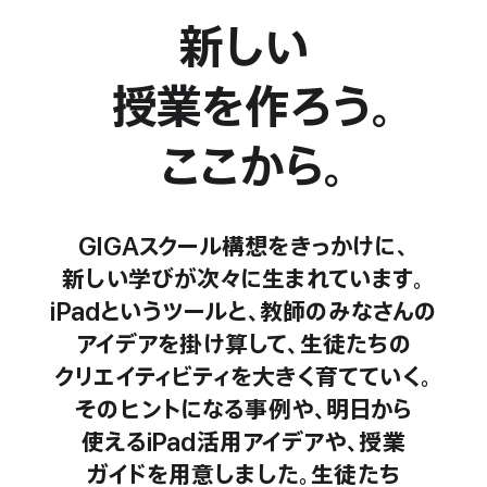
新しい
授業を
作ろう。
ここから。
GIGA
スクール
構想を
きっかけに、
新しい
学びが
次々に
生まれて
います。
iPadと
いう
ツールと、
教師の
みなさんの
アイデアを
掛け算
して、
生徒たちの
クリエイティビティを
大きく
育てていく。
その
ヒントに
なる
事例や、
明日から
使える
iPad
活用
アイデアや、
授業
ガイドを
用意しました。
生徒たち