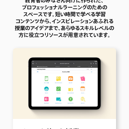
教育者の
みなさん向けに
作られた、
プ
ロ
フ
ェ
ッ
シ
ョ
ナ
ル
ラーニングの
ための
スペースです。
短い
時間で
学べる
学習
コンテンツ
から、
インスピレーション
あふれる
授業の
アイデアまで、
あらゆる
スキル
レベルの
方に
役立つ
リソースが
用意されています。