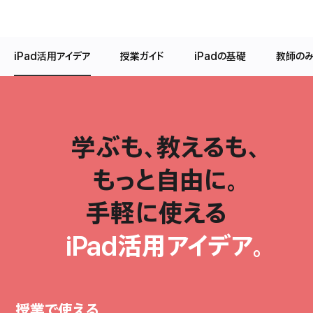
iPad活用アイデア
授業ガイド
iPadの基礎
教師の
学ぶも、
教えるも、
もっと
自由に。
手軽に
使える
iPad
活用
アイデア。
授業で使える