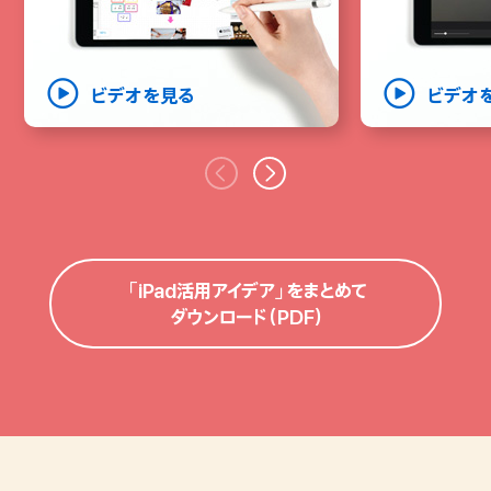
時間を
計画的に
ビデオを見る
ビデオを見る
ビデオ
「iPad活用アイデア」を
まとめて
ダウンロード（PDF）