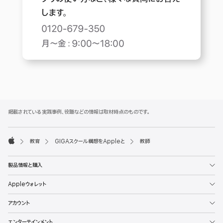
し
ます。
Apple
Footer
掲載されている実践事例、役職などの情報は取材時点のもので す 。

教育
GIGAスクール構想をAppleと
教師
Apple
製品情報と購入
Appleウォレット
アカウント
エンターテインメント