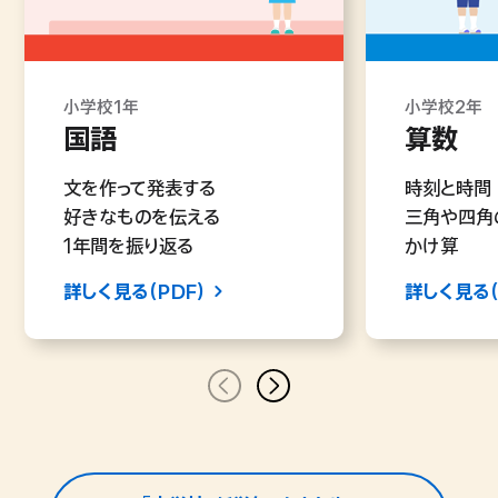
小学校1年
小学校3年
小学校5年
中学校1年
小学校2年
小学校3年
小学校5年
中学校2年
国語
国語
国語
国語
算数
算数
理科
社会
文を作って発表する
友だちのことを知る
古典を楽しむ
効果的に伝わるスピーチ
時刻と時間
10000
天気の変化
日本の地域
好きなものを伝える
オーディオドラマを作る
よりよい学校生活を考える
根拠にもとづくレポートの作成
三角や四角
円と球
植物の発芽
地域のあり
1年間を振り返る
気持ちが伝わる感想文
自分の考えを表現する
多様な表現技法
かけ算
棒グラフと
流れる水の
開国と江戸
詳しく見る（PDF）
詳しく見る（PDF）
詳しく見る（PDF）
詳しく見る（PDF）
詳しく見る（
詳しく見る（
詳しく見る（
詳しく見る（