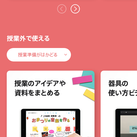
授業外で使える
授業準備がはかどる
授業準備がはかどる
授業のアイデアや
学級通信を簡単に
観察日記を
器具の
ワークシ
登場人物
学校外での学びに
資料をまとめる
デザインする
映像で残す
使い方ビ
ビデオを
ポストカ
自由研究