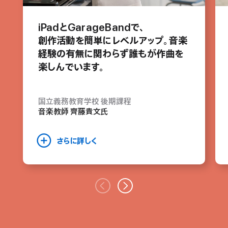
iPadと
GarageBandで、
創作活動を
簡単に
レベル
アップ。
音楽
経験の
有無に
関わらず
誰もが作曲を
楽
し
ん
で
います。
国立義務教育学校 後期課程
音楽教師 齊藤貴文氏
さらに詳しく