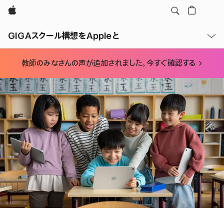
Apple
メ
ニュー
GIGAスクール構想をAppleと
を
開
く
教師の
みなさんの
声が
追加されました。
今すぐ確認する