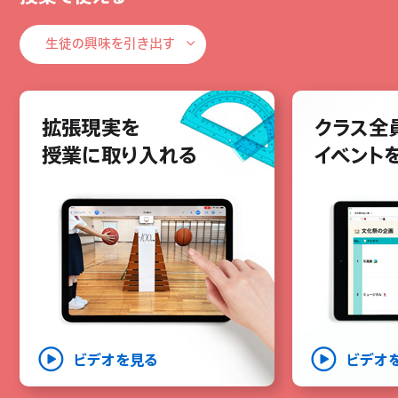
生徒の興味を引き出す
生徒の興味を引き出す
拡張現実を
教材をその場で
クラス全
フラッシ
授業をスムーズに進める
授業に取り入れる
共有する
イベント
音声を追
外国語を
翻訳する
ビデオを見る
ビデオ