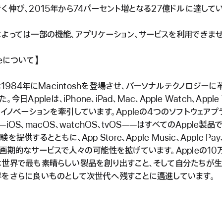
く伸び、2015年から74パーセント増となる27億ドルに達してい
よっては一部の機能、アプリケーション、サービスを利用できませ
leについて】
eは1984年にMacintoshを登場させ、パーソナルテクノロジー
。今日Appleは、iPhone、iPad、Mac、Apple Watch、Appl
イノベーションを牽引しています。Appleの4つのソフトウェアプ
―iOS、macOS、watchOS、tvOS――はすべてのApple製品
を提供するとともに、App Store、Apple Music、Apple Pay、
画期的なサービスで人々の可能性を拡げています。Appleの10
は世界で最も素晴らしい製品を創り出すこと、そして自分たちが
界をさらに良いものとして次世代へ残すことに邁進しています。