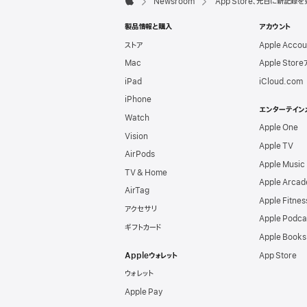
Newsroom
App Store、元日に新記録
Apple
製品情報と購入
アカウント
ストア
Apple Acco
Mac
Apple Stor
iPad
iCloud.com
iPhone
エンターテイン
Watch
Apple One
Vision
Apple TV
AirPods
Apple Music
TV & Home
Apple Arcad
AirTag
Apple Fitne
アクセサリ
Apple Podca
ギフトカード
Apple Books
Appleウォレット
App Store
ウォレット
Apple Pay