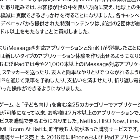
した取り組みでは、お客様が世の中を良い方向に変え、地球上の
DS撲滅に貢献できるきっかけを得ることになりました。各キャン
たデベロッパから提供された特別コンテンツは、前述の2団体が
0万ドル以上をもたらすことに貢献しました。
0よりiMessage®対応アプリケーションとSiriKitが登場したこと
は新しいタイプのアプリケーション体験を作り出せるようになり
neおよびiPadでは今や21,000本以上のiMessage対応アプリ
、ステッカーを送ったり、友人と簡単なやりとりでつながれるよう
iri®を通じて乗車を予約したり、支払いを済ませたり、折り返し
いった操作ができるようになりました。
ゲーム」と「子ども向け」を含む全25のカテゴリーでアプリケー
が可能になって以来、お客様は2万本以上のアプリケーションで
スを購読できるようになりました。Netflix、HBO Now、Line
r、MLB.com At Batは、昨年最も人気があった購読サービスです。
eの購読サービス売上は、2016年にiPhoneおよびiPadアプリケ