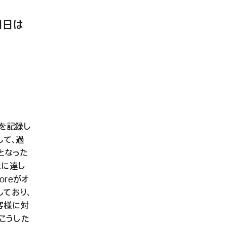
1日は
上を記録し
して、過
となった
上に達し
oreがオ
しており、
のお客様に対
。こうした