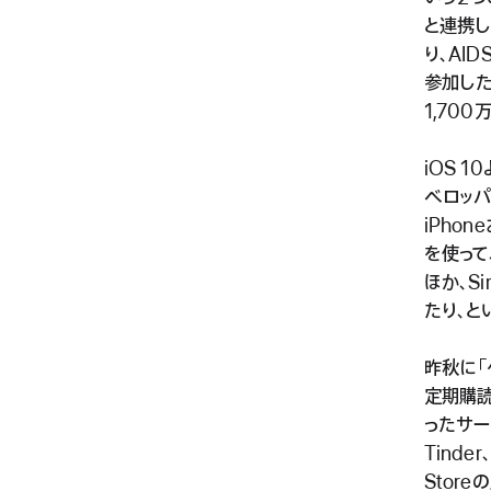
と連携
り、AI
参加し
1,70
iOS 1
ベロッパ
iPho
を使って
ほか、S
たり、と
昨秋に「
定期購読
ったサービ
Tinde
Stor