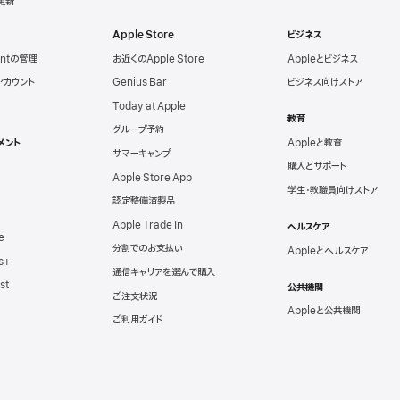
を更新
Apple Store
ビジネス
untの管理
お近くのApple Store
Appleとビジネス
eアカウント
Genius Bar
ビジネス向けストア
Today at Apple
教育
グループ予約
メント
Appleと教育
サマーキャンプ
購入とサポート
Apple Store App
学生・教職員向けストア
認定整備済製品
Apple Trade In
ヘルスケア
e
分割でのお支払い
Appleとヘルスケア
ss+
通信キャリアを選んで購入
st
公共機関
ご注文状況
Appleと公共機関
ご利用ガイド