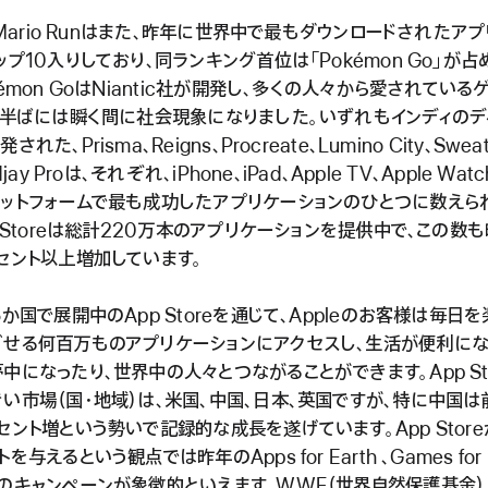
r Mario Runはまた、昨年に世界中で最もダウンロードされたア
ップ10入りしており、同ランキング首位は「Pokémon Go」が占
kémon GoはNiantic社が開発し、多くの人々から愛されている
年半ばには瞬く間に社会現象になりました。いずれもインディの
れた、Prisma、Reigns、Procreate、Lumino City、Sweat
djay Proは、それぞれ、iPhone、iPad、Apple TV、Apple Wat
ットフォームで最も成功したアプリケーションのひとつに数えら
p Storeは総計220万本のアプリケーションを提供中で、この数
セント以上増加しています。
5か国で展開中のApp Storeを通じて、Appleのお客様は毎日
せる何百万ものアプリケーションにアクセスし、生活が便利にな
中になったり、世界中の人々とつながることができます。App St
い市場（国・地域）は、米国、中国、日本、英国ですが、特に中国は
セント増という勢いで記録的な成長を遂げています。App Stor
を与えるという観点では昨年のApps for Earth 、Games for 
のキャンペーンが象徴的といえます。WWF（世界自然保護基金）、(