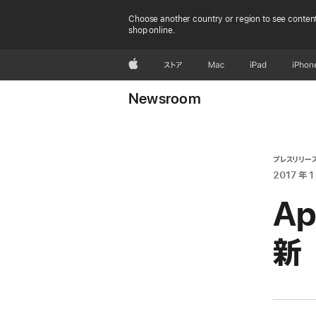
Choose another country or region to see content
shop online.
Apple
ストア
Mac
iPad
iPhon
Newsroom
プレスリリー
2017 年 1
A
新