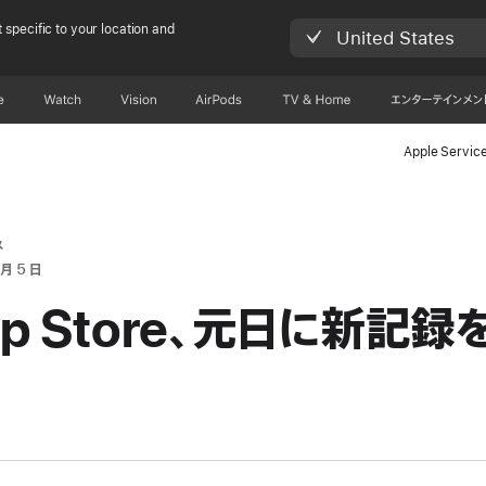
 specific to your location and
United States
e
Watch
Vision
AirPods
TV & Home
エンターテインメン
Apple Servic
ス
 月 5 日
pp Store、元日に新記録