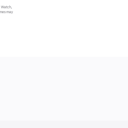
e Watch,
ames may