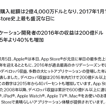
購入総額は2億4,000万ドルとなり、2017年1月
 Store史上最も盛況な日に
ケーション開発者の2016年の収益は200億ドル
15年より40％も増加
年1月5日、Apple®は本日、App Store®が元旦に単日の最多売
7年を迎えるとともに、2016年が過去最高のホリデーシーズンそ
デベロッパ収益、多数の大ヒットアプリケーションの登場した年
表しました。デベロッパ収益は2016年内だけで200億ドル以
この数字は2015年から40パーセントも増加しています。App St
た2008年以降、デベロッパ収益は累計で600億ドル以上に達
e®、iPad®、Apple Watch®、Apple TV®、Mac®をお使い
p Storeで素晴らしいアプリケーション体験が提供されています