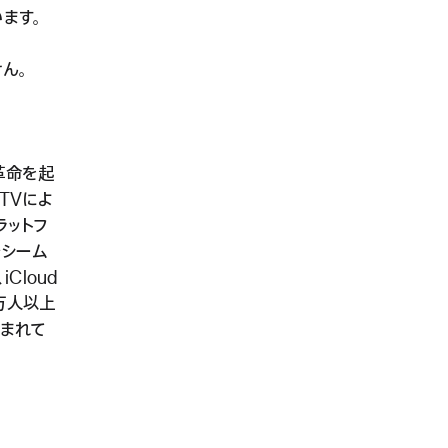
ます。
ん。
に革命を起
e TVによ
ラットフ
でシーム
iCloud
万人以上
生まれて