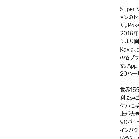
Supe
ョンのト
た。Po
2016
により開発さ
Kayla、
の各プラ
す。Ap
20パー
世界15
利に過ご
何かに夢
上が大き
90パー
インパクト
いう2つ