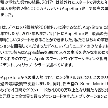
積み重ねた努力の結果、2017年は並外れたスタートで迎えた年
購入総額約2億4,000万ドルというApp Store史上で最高の
ました。
6年は、デベロッパ収益が200億ドルに達するなど、App Storeに
年でしたが、2017年もまた、1月1日にApp Store史上最高の
素晴らしいスタートをきることができました。私たちは数々の革
ションを開発してくださったデベロッパコミュニティのみなさま
います。彼らはApple製品を通じて人々の生活を豊かなものに
てくれたのです」と、Appleのワールドワイドマーケティング担
ジデント、フィリップ・シラーは述べています。
App Storeからの購入額は12月に30億ドル超となり、このホ
過去最高記録を更新しました。同月、任天堂の「Super Mario R
わずか4日間でダウンロード数4,000万以上となり新たな歴史
と元旦には全世界で最もダウンロードされたアプリケーションと