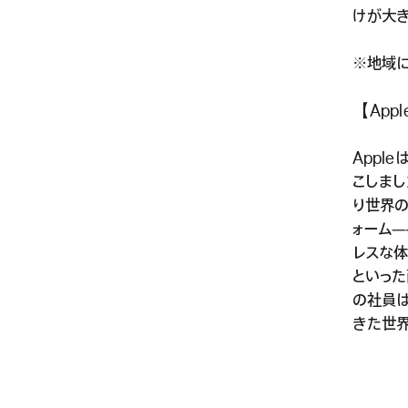
けが大き
※地域に
【App
Appl
こしました
り世界の
ォーム―
レスな体験
といった
の社員
きた世