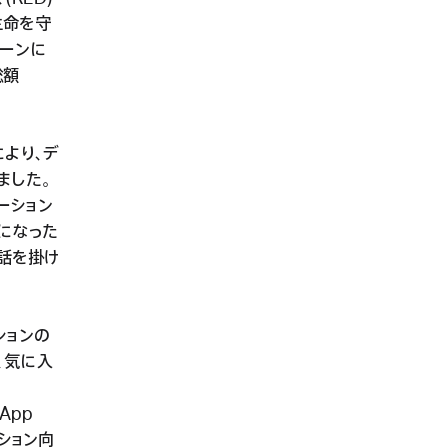
生命を守
ペーンに
総額
により、デ
ました。
ケーション
になった
電話を掛け
ションの
、気に入
、
App
ーション向