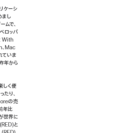
プリケーシ
めまし
ゲームで、
デベロッパ
 With
ch、Mac
れていま
も昨年から
を楽しく便
ったり、
oreの売
前年比
eが世界に
(RED)と
RED)