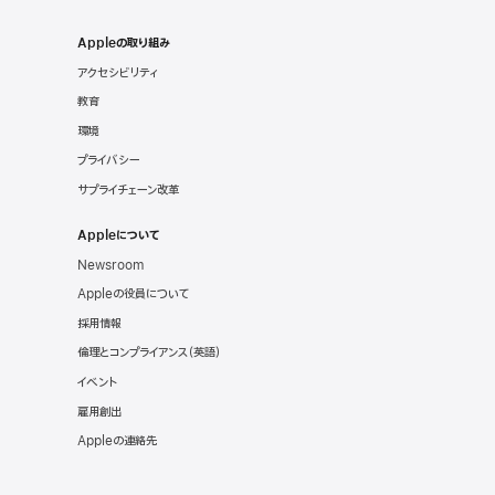
Appleの取り組み
アクセシビリティ
教育
環境
プライバシー
サプライチェーン改革
Appleについて
Newsroom
Appleの役員について
採用情報
倫理とコンプライアンス
（英語）
イベント
雇用創出
Appleの連絡先