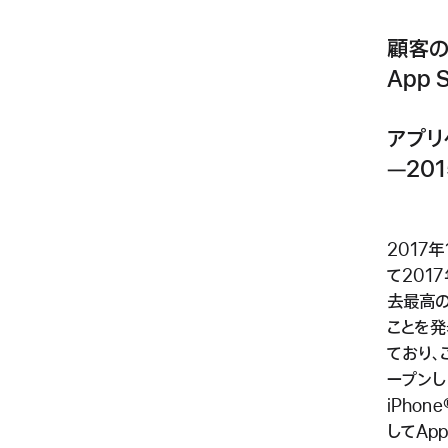
顧客の
App
アプリ
―20
2017
て201
去最高の
ことを発
ており、
ープンし
iPhon
してAp