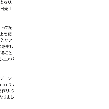
となり、
単日売上
とって記
売上を記
新的なア
に感謝し
すること
当シニアバ
リデーシ
un」はリ
を作り、ク
なりまし