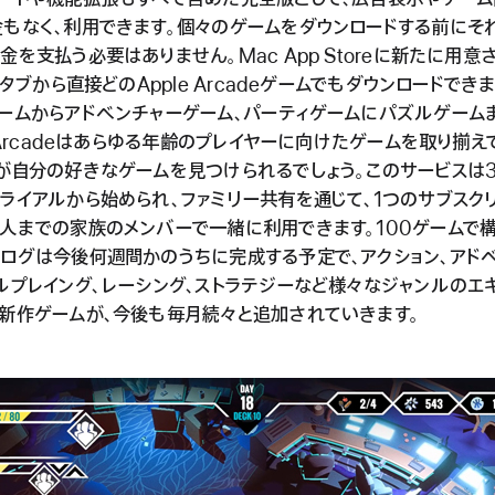
もなく、利用できます。個々のゲームをダウンロードする前にそ
金を支払う必要はありません。Mac App Storeに新たに用意
deタブから直接どのApple Arcadeゲームでもダウンロードでき
ームからアドベンチャーゲーム、パーティゲームにパズルゲーム
e Arcadeはあらゆる年齢のプレイヤーに向けたゲームを取り揃え
が自分の好きなゲームを見つけられるでしょう。このサービスは
ライアルから始められ、ファミリー共有を通じて、1つのサブスク
人までの家族のメンバーで一緒に利用できます。100ゲームで
ログは今後何週間かのうちに完成する予定で、アクション、アド
ルプレイング、レーシング、ストラテジーなど様々なジャンルのエ
新作ゲームが、今後も毎月続々と追加されていきます。