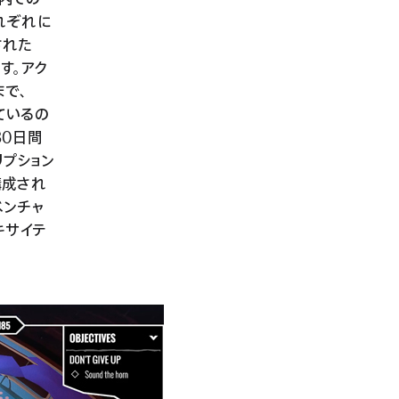
れぞれに
された
ます。アク
まで、
ているの
30日間
リプション
構成され
ベンチャ
キサイテ