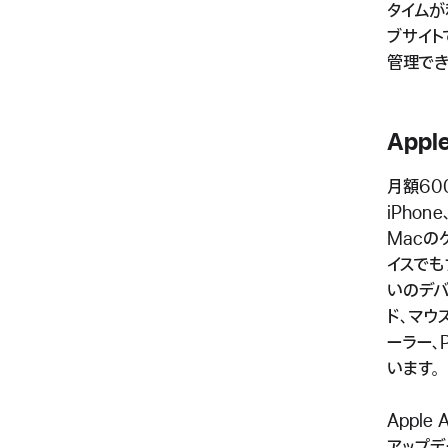
タイムが
ブサイト
管理でき
Appl
月額60
iPhon
Macの
イスでも
いのデバ
ド、マウ
ーラー、
います。
Appl
アップ