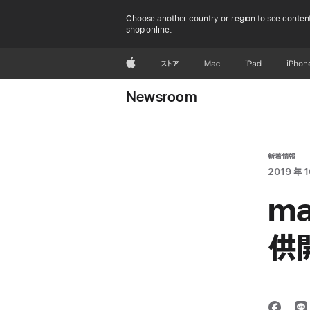
Choose another country or region to see content
shop online.
Apple
ストア
Mac
iPad
iPhon
Newsroom
新着情報
2019 年 1
ma
供