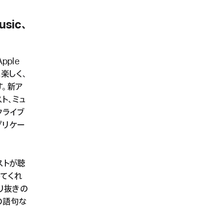
sic、
ple
に楽しく、
す。新ア
ト、ミュ
クライブ
プリケー
ストが聴
してくれ
り抜きの
の語句な