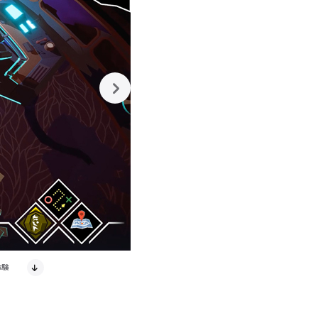
next
体験
The Labelがお届けする “
ースが収録されています。ただし