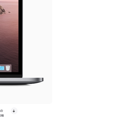
場の
素晴