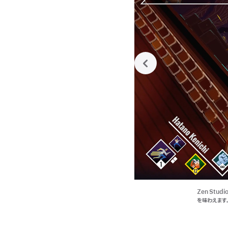
previous
見ものの、高速レーシン
Zen Stud
を味わえます