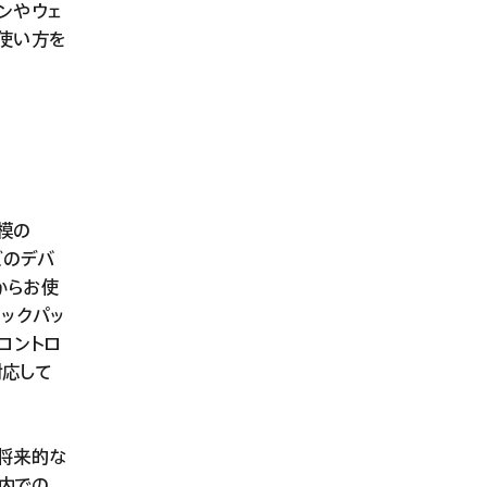
ンやウェ
の使い方を
、
規模の
どのデバ
からお使
ラックパッ
スコントロ
対応して
を将来的な
内での