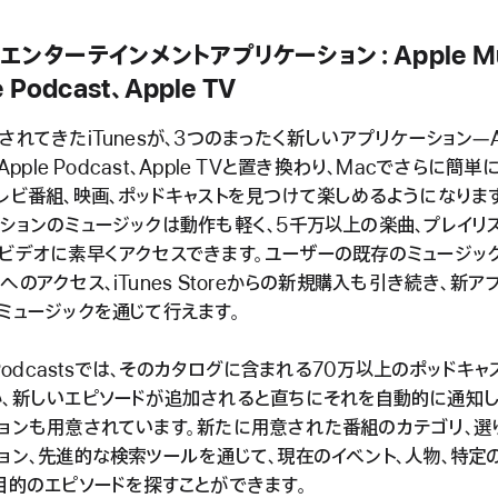
エンターテインメントアプリケーション：Apple Mu
e Podcast、Apple TV
されてきたiTunesが、3つのまったく新しいアプリケーション―Ap
、Apple Podcast、Apple TVと置き換わり、Macでさらに簡単
レビ番組、映画、ポッドキャストを見つけて楽しめるようになりま
ションのミュージックは動作も軽く、5千万以上の楽曲、プレイリス
ビデオに素早くアクセスできます。ユーザーの既存のミュージッ
へのアクセス、iTunes Storeからの新規購入も引き続き、新ア
ミュージックを通じて行えます。
e Podcastsでは、そのカタログに含まれる70万以上のポッドキャ
か、新しいエピソードが追加されると直ちにそれを自動的に通知
ョンも用意されています。新たに用意された番組のカテゴリ、選
ョン、先進的な検索ツールを通じて、現在のイベント、人物、特定
目的のエピソードを探すことができます。