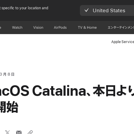
 specific to your location and
United States
e
Watch
Vision
AirPods
TV & Home
エンターテインメン
Apple Servic
0 月 8 日
cOS Catalina、本日よ
開始