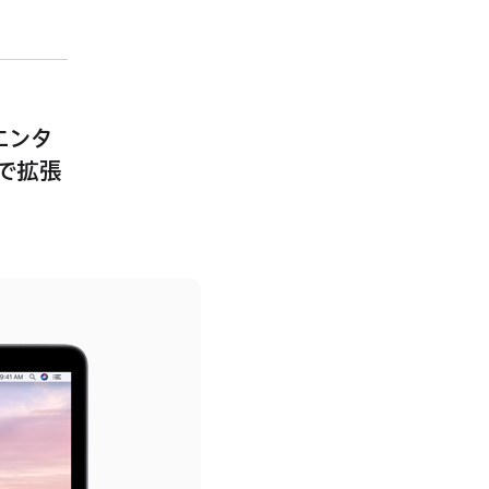
エンタ
dで拡張