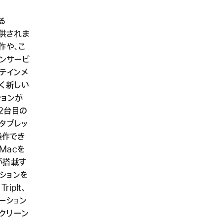
る
提供されま
作や、こ
ンサービ
ーテインメ
たく新しい
ーションが
を2台目の
タブレッ
操作でき
Macを
が搭載す
ーションを
ipIt、
ケーション
クリーン