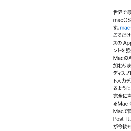
世界で最
macO
す。
mac
こでだ
スの A
ントを強
MacのA
加わりま
ディスプ
ト入力デ
るように
完全に声
るMac
Macで
Post-
が今後も