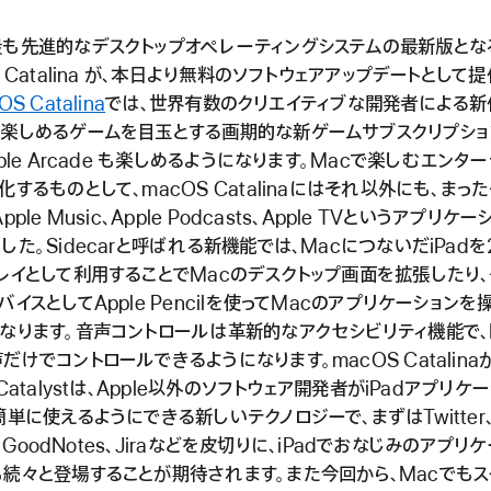
も先進的なデスクトップオペレーティングシステムの最新版とな
S Catalina が、本日より無料のソフトウェアアップデートとして
OS Catalina
では、世界有数のクリエイティブな開発者による新
け楽しめるゲームを目玉とする画期的な新ゲームサブスクリプショ
pple Arcade も楽しめるようになります。Macで楽しむエンタ
化するものとして、macOS Catalinaにはそれ以外にも、まっ
pple Music、Apple Podcasts、Apple TVというアプリケ
した。Sidecarと呼ばれる新機能では、MacにつないだiPad
レイとして利用することでMacのデスクトップ画面を拡張したり、
バイスとしてApple Pencilを使ってMacのアプリケーションを
なります。音声コントロールは革新的なアクセシビリティ機能で、
だけでコントロールできるようになります。macOS Catalina
 Catalystは、Apple以外のソフトウェア開発者がiPadアプリケ
簡単に使えるようにできる新しいテクノロジーで、まずはTwitter、Tr
It、GoodNotes、Jiraなどを皮切りに、iPadでおなじみのアプリ
続々と登場することが期待されます。また今回から、Macでもス