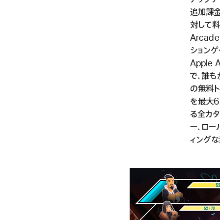
追加課金
対して料
Arca
ションゲ
Appl
で、誰も
の無料ト
を最大6
る全カタ
ー、ロー
ィングな