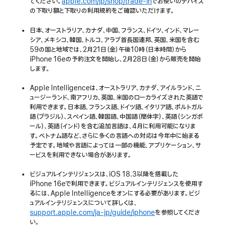
てください。
apple.com/jp/shop/trade-in
でお使いのデバイス
の下取り額と下取りの利用規約をご確認いただけます。
日本、オーストラリア、カナダ、中国、フランス、ドイツ、インド、マレー
シア、メキシコ、韓国、トルコ、アラブ首長国連邦、英国、米国を含む
59の国と地域では、2月21日（金）午後10時（日本時間）から
iPhone 16eの予約注文を開始し、2月28日（金）から販売を開始
します。
Apple Intelligenceは、オーストラリア、カナダ、アイルランド、ニ
ュージーランド、南アフリカ、英国、米国のローカライズされた英語で
利用できます。日本語、フランス語、ドイツ語、イタリア語、ポルトガル
語（ブラジル）、スペイン語、韓国語、中国語（簡体字）、英語（シンガポ
ール）、英語（インド）を含む追加言語は、4月に利用可能になりま
す。ベトナム語など、さらに多くの言語への対応は今年中に始まる
予定です。地域や言語によっては一部の機能、アプリケーション、サ
ービスを利用できない場合があります。
ビジュアルインテリジェンスは、iOS 18.3以降を搭載した
iPhone 16eで利用できます。ビジュアルインテリジェンスを使用す
るには、Apple Intelligenceをオンにする必要があります。ビジ
ュアルインテリジェンスについて詳しくは、
support.apple.com/ja-jp/guide/iphone
を参照してくださ
い。