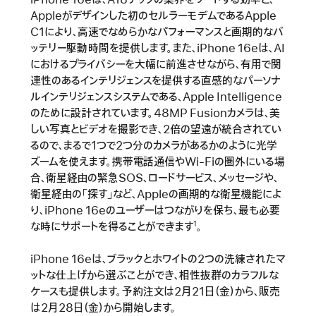
Appleがデザインした初のセルラーモデムであるApple
C1により、高速でなめらかなパフォーマンスと画期的なバ
ッテリー駆動時間を提供します。また、iPhone 16eは、AI
におけるプライバシーを大幅に前進させながら、有用で関
連性のあるインテリジェンスを提供する直感的なパーソナ
ルインテリジェンスシステムである、Apple Intelligence
のために設計されています。48MP Fusionカメラは、美
しい写真とビデオを撮影でき、2倍の望遠が統合されてい
るので、まるで1つで2つ分のカメラがあるかのように光学
ズームを使えます。携帯電話通信やWi-Fiの圏外にいる場
合、衛星経由の緊急SOS、ロードサービス、メッセージや、
衛星経由の「探す」など、Appleの画期的な衛星機能によ
り、iPhone 16eのユーザーはつながりを保ち、最も必要
な時にサポートを得ることができます
。
1
iPhone 16eは、ブラックとホワイトの2つの洗練されたマ
ットな仕上げから選ぶことができ、相性抜群のカラフルな
ケースも提供します。予約注文は2月21日（金）から、販売
は2月28日（金）から開始します。