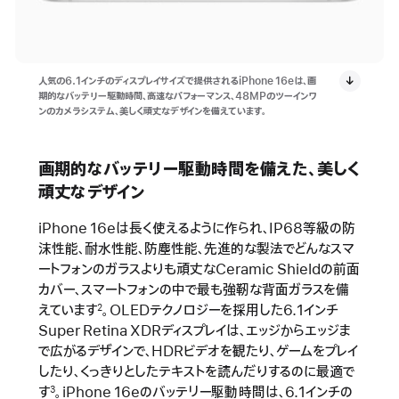
人気の6.1インチのディスプレイサイズで提供されるiPhone 16eは、画
期的なバッテリー駆動時間、高速なパフォーマンス、48MPのツーインワ
ンのカメラシステム、美しく頑丈なデザインを備えています。
画期的なバッテリー駆動時間を備えた、美しく
頑丈なデザイン
iPhone 16eは長く使えるように作られ、IP68等級の防
沫性能、耐水性能、防塵性能、先進的な製法でどんなスマ
ートフォンのガラスよりも頑丈なCeramic Shieldの前面
カバー、スマートフォンの中で最も強靭な背面ガラスを備
えています
。OLEDテクノロジーを採用した6.1インチ
2
Super Retina XDRディスプレイは、エッジからエッジま
で広がるデザインで、HDRビデオを観たり、ゲームをプレイ
したり、くっきりとしたテキストを読んだりするのに最適で
す
。iPhone 16eのバッテリー駆動時間は、6.1インチの
3