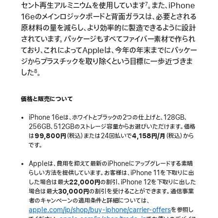
セント再生アルミニウムを使用しています
。また、iPhone
7
16eのメインロジックボードと背面ガラスは、必要とされる
原材料の量を減らし、より効率的に製造できるように設計
されています。パッケージもすべてファイバー素材で作られ
ており、これによってAppleは、今年の年末までにパッケー
ジからプラスチックを取り除くという目標に一歩近づきま
した
。
8
価格と販売について
iPhone 16eは、ホワイトとブラックの2つの仕上げと、128GB、
256GB、512GBのストレージ容量からお選びいただけます。価格
は
99,800円
（税込）または24回払いで
4,158円/月
（税込）から
です。
Appleは、費用を抑えて最新のiPhoneにアップグレードする素晴
らしい方法を提供しています。お客様は、iPhone 11を下取りに出
した場合は最大
22,000円
の割引、iPhone 12を下取りに出した
場合は最大
30,000円
の割引を受けることができます。通信事業
者のキャンペーンの適用条件と詳細については、
apple.com/jp/shop/buy-iphone/carrier-offers
を参照し