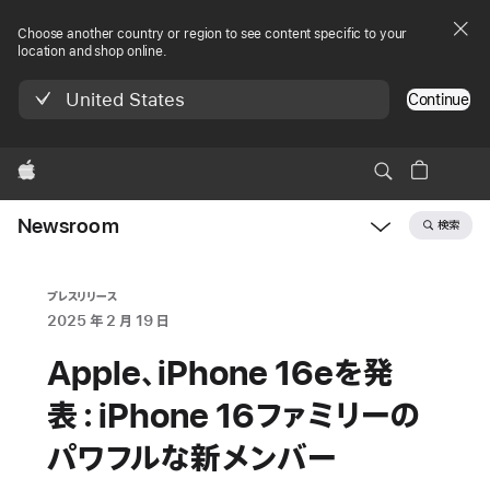
Choose another country or region to see content specific to your
location and shop online.
United States
Continue
Apple
Newsroom
検索
Open
Newsroom
navigation
プレスリリース
2025 年 2 月 19 日
Apple、iPhone 16eを発
表：iPhone 16ファミリーの
パワフルな新メンバー