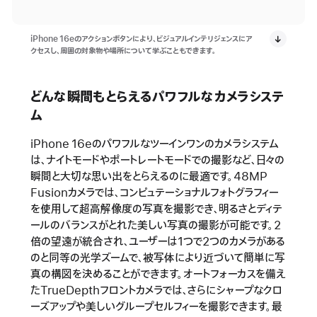
iPhone 16eのアクションボタンにより、ビジュアルインテリジェンスにア
クセスし、周囲の対象物や場所について学ぶこともできます。
どんな瞬間もとらえるパワフルなカメラシステ
ム
iPhone 16eのパワフルなツーインワンのカメラシステム
は、ナイトモードやポートレートモードでの撮影など、日々の
瞬間と大切な思い出をとらえるのに最適です。48MP
Fusionカメラでは、コンピュテーショナルフォトグラフィー
を使用して超高解像度の写真を撮影でき、明るさとディテ
ールのバランスがとれた美しい写真の撮影が可能です。2
倍の望遠が統合され、ユーザーは1つで2つのカメラがある
のと同等の光学ズームで、被写体により近づいて簡単に写
真の構図を決めることができます。オートフォーカスを備え
たTrueDepthフロントカメラでは、さらにシャープなクロ
ーズアップや美しいグループセルフィーを撮影できます。最