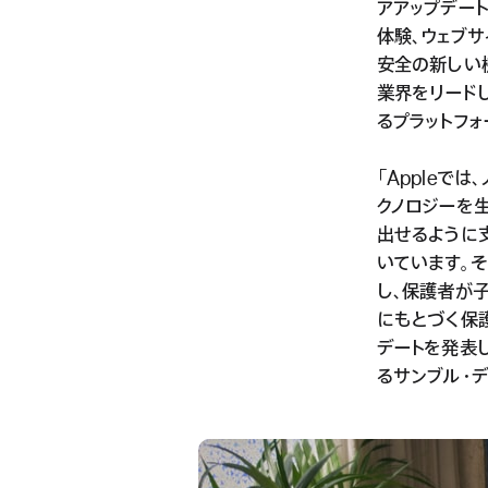
アアップデー
体験、ウェブ
安全の新しい機
業界をリード
るプラットフォ
「Appleで
クノロジーを
出せるように
いています。
し、保護者が
にもとづく保
デートを発表し
るサンブル・