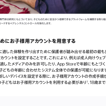
、専門家の研究にもとづいており、子どものために安全かつ信頼できるプラットフォームを構築する取り組
をリードするペアレンタルコントロールを強化します。
めにお子様用アカウントを用意する
に適した体験を作り出すために保護者が踏み出せる最初の最も
アカウントを設定することです。これにより、例えば成人向けウェ
適したメディアのみを許可したり、App Storeで年齢にもとづ
、子どもの年齢に合わせたシステム全体での保護が可能になりま
新しいデバイスを設定する際に、お子様用アカウントの作成手順
満の子どもはお子様用アカウントを利用する必要があり
、18歳ま
1