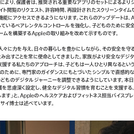
トにより、保護者は、推奨される重要なアプリのセットによるより
サイト閲覧のリクエスト、許容時間、再設計されたスクリーンタイム
能にアクセスできるようになります。これらのアップデートは、Ap
しているペアレンタルコントロールを強化し、子どものために安
ームを構築するAppleの取り組みを改めて示すものです。
は、人々に力を与え、日々の暮らしを豊かにしながら、その安全を守
生み出すことを常に使命としてきました。家族がより安全なデジ
支援する私たちのアプローチは、子どもは一人ひとり異なるとい
そのために、専門家のガイダンスにもとづいたシンプルで直感的
子どものデジタルジャーニーを調整できるようにしています。本日
護を思慮深く設定し、健全なデジタル習慣を育むことを支援する
ます」と、Appleのヘルスケアおよびフィットネス担当バイスプ
デサイ博士は述べています。