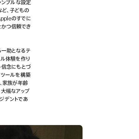
シンプルな設定
など、子どもの
pleのすでに
全かつ信頼でき
る一助となるテ
タル体験を作り
う信念にもとづ
なツールを構築
、家族が年齢
、大幅なアップ
レジデントであ