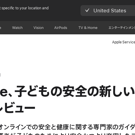
 specific to your location and
United States
e
Watch
Vision
AirPods
TV & Home
エンターテインメン
Apple Servic
日
ple、子どもの安全の新し
レビュー
は、オンラインでの安全と健康に関する専門家のガイ