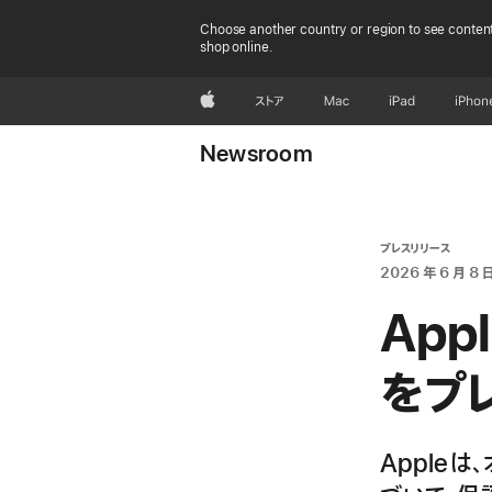
Choose another country or region to see content
shop online.
Apple
ストア
Mac
iPad
iPhon
Newsroom
プレスリリース
2026 年 6 月 8 
Ap
をプ
Apple