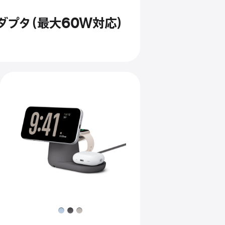
ダプタ（最大60W対応）
前
へ
イ
メ
ー
ジ
-
Belkin
UltraCharge
Pro
3-