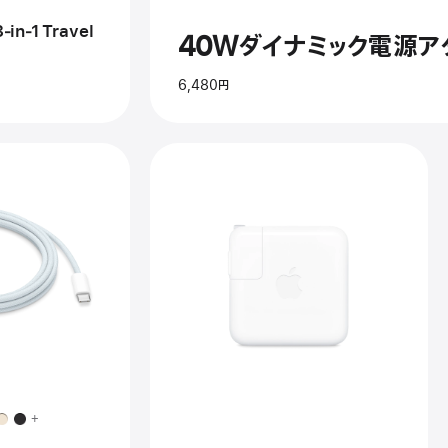
rger
in‑1 Travel
40Wダイナミック電源ア
6,480円
前
へ
イ
メ
ー
ジ
-
B-
70W
USB-
+
C
gSafe
電