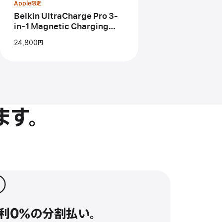
Apple限定
in-
1
Belkin UltraCharge Pro 3-
Magnetic
in-1 Magnetic Charging
Charging
Dock
Dock
24,800円
ます。
0％の分割払い。
利0％の分割払い。