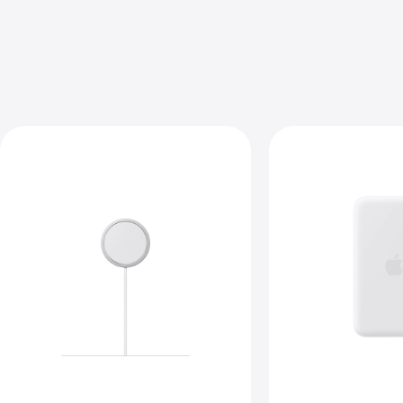
前
前
へ
へ
イ
イ
メ
メ
ー
ー
ジ
ジ
-
-
iPh
MagSafe
Air
充
Ma
電
バ
器