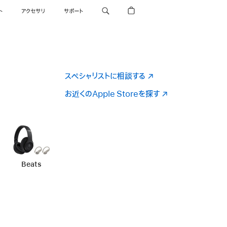
ト
アクセサリ
サポート
スペシャリストに相談する
（新
規
お近くのApple Storeを探す
（新
ウ
規
イ
ウ
ン
イ
ド
ン
ウ
ド
で
ウ
アクセサリ
Beats
-
アクセサリ
開
で
き
開
ま
き
す）
ま
す）