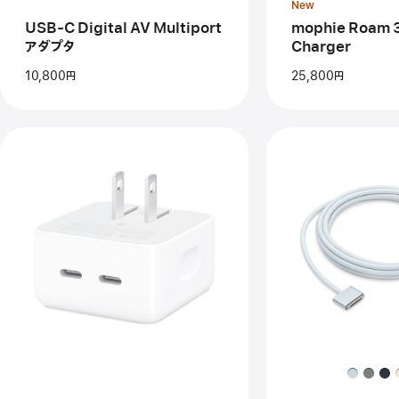
New
Multiport
Cha
ア
USB-C Digital AV Multiport
mophie Roam 3‑
ダ
アダプタ
Charger
プ
タ
10,800円
25,800円
前
前
へ
へ
イ
イ
メ
メ
ー
ー
ジ
ジ
-
-
デ
US
ュ
C
ア
-
ル
Ma