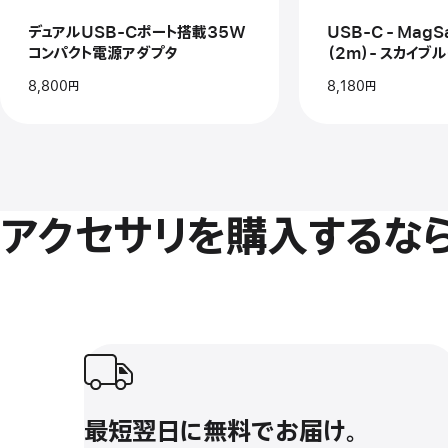
USB-
3
C
ケ
デュアルUSB-Cポート搭載35W
USB-C - Mag
ポ
ー
コンパクト電源アダプタ
（2m）- スカイブ
ー
ブ
ト
ル
8,800円
8,180円
搭
（2
載
ス
35W
カ
コ
イ
ン
ブ
パ
ル
ク
ー
ト
アクセサリを購入するなら
電
源
ア
ダ
プ
タ
最短翌日に無料でお‍届‍け‍。
最短翌日に無料でお‍届‍け‍。