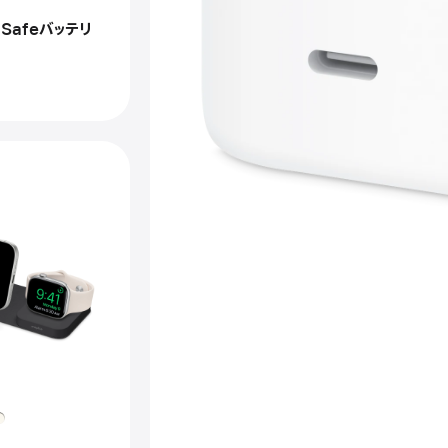
イ
メ
agSafeバッテリ
ー
ジ
-
40
ダ
イ
ナ
ミ
ッ
ク
電
源
ア
ダ
プ
タ
（最
大
60
対
応）
phie
am
n‑1
vel