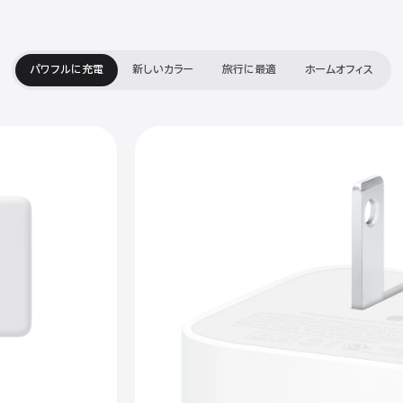
パワフルに充電
新しいカラー
旅行に最適
ホームオフィス
one
gSafe
前
へ