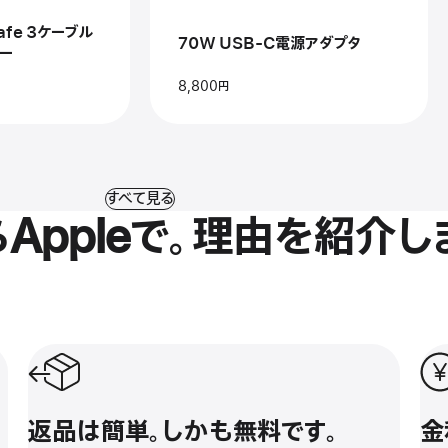
源
Safe 3ケーブル
ア
70W USB-C電源アダプタ
ダ
ルー
プ
タ
8,800円
m）-
すべて見る
Appleで。理由を紹介し
返品は簡単。しかも無料です。
金利
返品は簡単。しかも無料です。
金