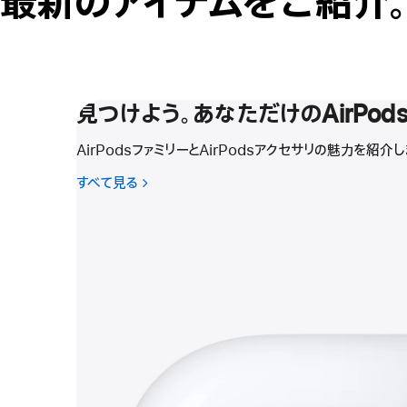
最新のアイテムをご紹介
見つけよう。あなただけのAirPods
AirPodsファミリーとAirPodsアクセサリの魅力を紹
すべて見る
-
見
つ
け
よ
う。
あ
な
た
だ
け