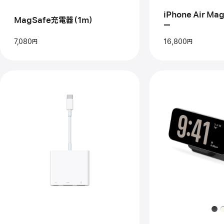
ッ
（1m）
テ
iPhone Air M
MagSafe充電器（1m）
リ
ー
ー
7,080円
16,800円
前
前
へ
へ
イ
イ
メ
メ
ー
ー
ジ
ジ
-
-
USB-
mo
C
Ro
Digital
3‑i
AV
Tra