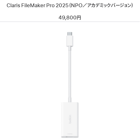
Claris FileMaker Pro 2025（NPO／アカデミックバージョン）
49,800円
前
へ
イ
メ
ー
ジ
-
Belkin Connect
USB-
C
to
HDMI Adapter