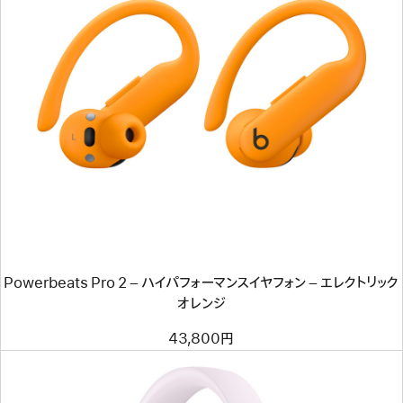
前
へ
イ
メ
ー
ジ
-
Powerbeats
Pro
2
–
ハ
イ
パ
Powerbeats Pro 2 – ハイパフォーマンスイヤフォン – エレクトリック
フ
ォ
オレンジ
ー
マ
43,800円
ン
ス
イ
ヤ