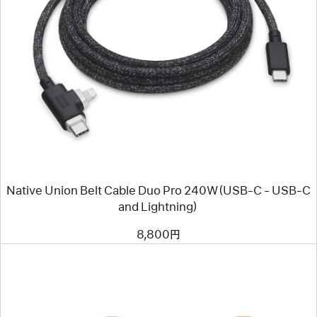
前
へ
イ
メ
ー
ジ
-
Native
Union
Belt
Cable
Duo
Pro
240W（USB-
Native Union Belt Cable Duo Pro 240W（USB-C - USB-C
C
-
and Lightning）
USB-
C
8,800円
and
Lightning）