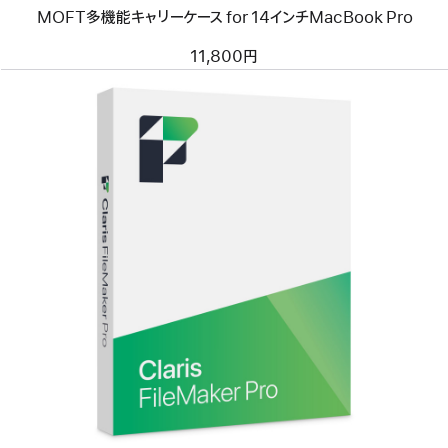
ケ
MOFT多機能キャリーケース for 14インチMacBook Pro
ー
ス
for
11,800円
14
イ
ン
チ
MacBook
Pro