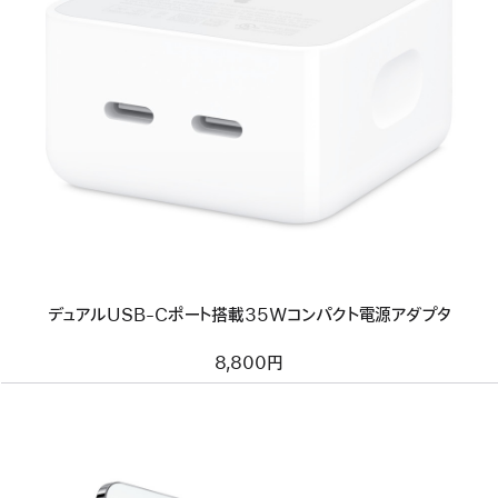
前
へ
イ
メ
ー
ジ
-
デ
ュ
ア
ル
USB-
C
ポ
ー
デュアルUSB-Cポート搭載35Wコンパクト電源アダプタ
ト
搭
載
8,800円
35W
コ
ン
パ
ク
ト
電