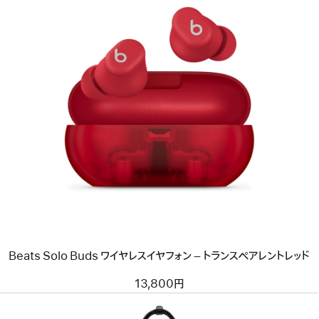
シ
ャ
ン
パ
ン
ゴ
ー
前
ル
へ
ド
イ
メ
ー
ジ
-
Beats
Solo
Buds
ワ
イ
ヤ
レ
Beats Solo Buds ワイヤレスイヤフォン – トランスペアレントレッド
ス
イ
ヤ
13,800円
フ
ォ
ン