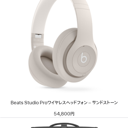
前
へ
イ
メ
ー
ジ
-
Beats
Studio
Pro
ワ
イ
ヤ
レ
Beats Studio Proワイヤレスヘッドフォン – サンドストーン
ス
ヘ
ッ
54,800円
ド
フ
ォ