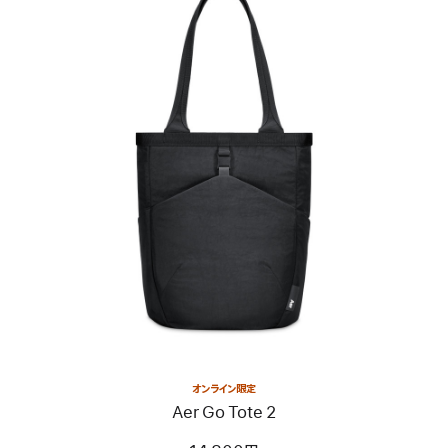
–
ト
ラ
ン
ス
ペ
ア
レ
前
ン
へ
ト
イ
レ
メ
ッ
ー
ド
ジ
-
Aer
Go
Tote
2
オンライン限定
Aer Go Tote 2