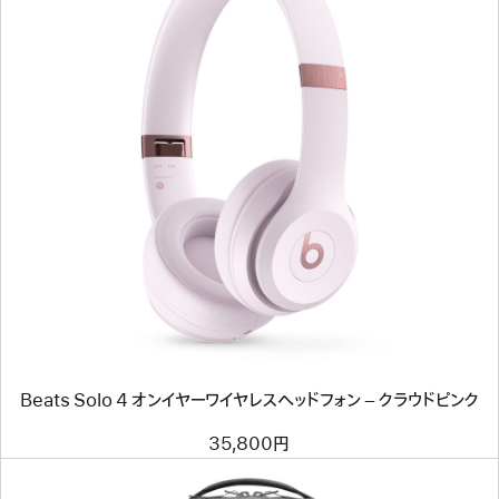
フ
ォ
ン
–
エ
レ
ク
前
ト
へ
リ
イ
ッ
メ
ク
ー
オ
ジ
レ
-
ン
Beats
ジ
Solo
4
オ
ン
イ
ヤ
Beats Solo 4 オンイヤーワイヤレスヘッドフォン – クラウドピンク
ー
ワ
イ
35,800円
ヤ
レ
ス