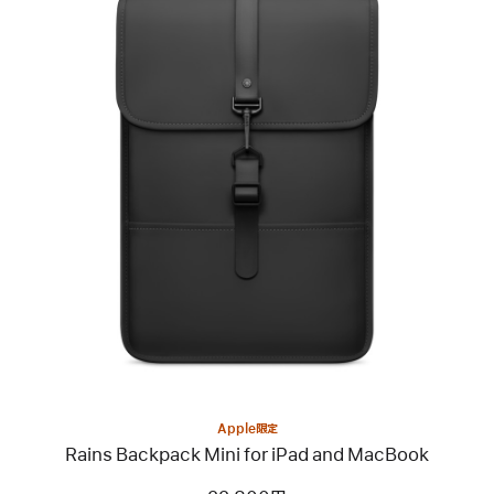
ン
–
サ
ン
ド
ス
ト
ー
前
ン
へ
イ
メ
ー
ジ
-
Rains
Backpack
Mini
for
iPad
and
MacBook
Apple限定
Rains Backpack Mini for iPad and MacBook