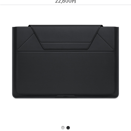
22,800円
前
へ
イ
メ
ー
ジ
-
MOFT
多
機
能
キ
ャ
リ
ー