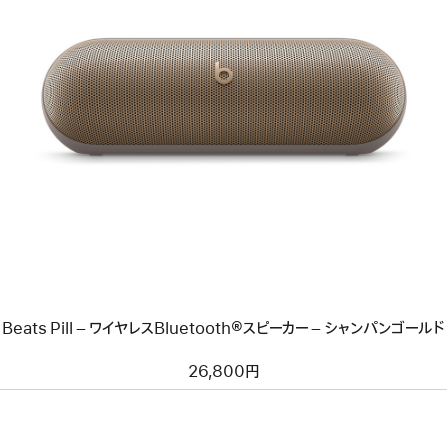
前
へ
イ
メ
ー
ジ
-
Beats
Pill
–
ワ
イ
ヤ
レ
ス
Beats Pill – ワイヤレスBluetooth®スピーカー – シャンパンゴールド
Bluetooth®
ス
ピ
26,800円
ー
カ
ー
–