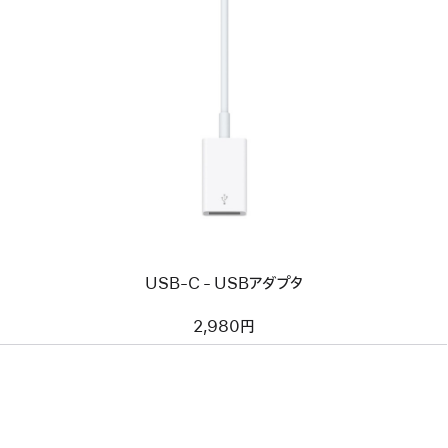
前
へ
イ
メ
ー
ジ
-
USB-
C
-
USB
ア
ダ
プ
タ
USB-C - USBアダプタ
2,980円