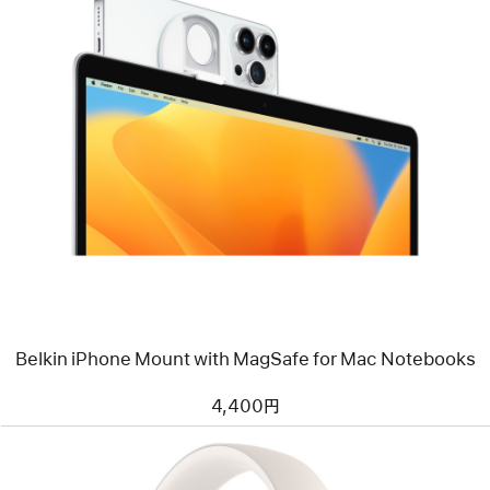
源
ア
ダ
プ
前
タ
へ
イ
メ
ー
ジ
-
Belkin
iPhone
Mount
with
MagSafe
for
Mac
Notebooks
Belkin iPhone Mount with MagSafe for Mac Notebooks
4,400円