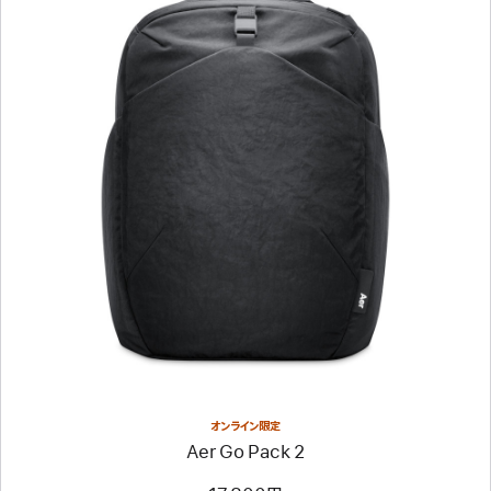
ヘ
ッ
ド
フ
ォ
ン
–
ク
前
ラ
へ
ウ
イ
ド
メ
ピ
ー
ン
ジ
ク
-
Aer
Go
Pack
2
オンライン限定
Aer Go Pack 2