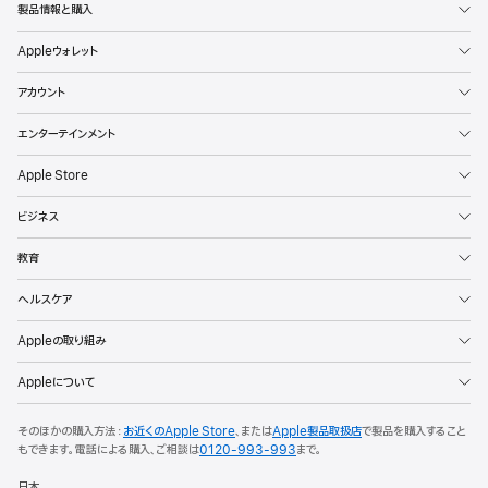
製品情報と購入
Appleウォレット
アカウント
エンターテインメント
Apple Store
ビジネス
教育
ヘルスケア
Appleの取り組み
Appleについて
そのほかの購入方法：
お近くのApple Store
、または
Apple製品取扱店
で製品を購入すること
もできます。
電話による購入、ご相談は
0120-993-993
まで。
日本