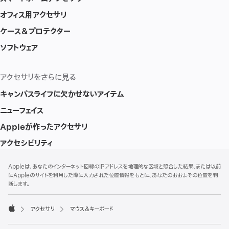
オフィス用アクセサリ
ケース＆プロテクター
ソフトウェア
アクセサリをさらに見る
キャンパスライフに欠かせないアイテム
ニューフェイス
Appleが作ったアクセサリ
アクセシビリティ
フ
脚
Appleは、あなたのインターネット回線のIPアドレスを地理的な区域と照合した結果、または以前
注
ッ
にAppleのサイトを利用した際に入力された位置情報をもとに、あなたのおおよその位置を判
タ
断します。
ー
アクセサリ
マウス＆キーボード
Apple