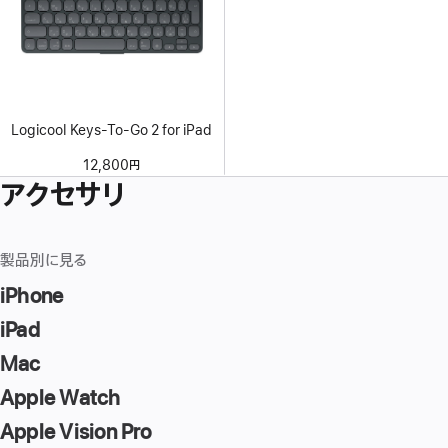
Logicool Keys-To-Go 2 for iPad
12,800円
アクセサリ
製品別に見る
iPhone
iPad
Mac
Apple Watch
Apple Vision Pro