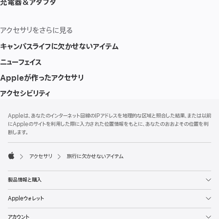
充電器＆アダプタ
アクセサリをさらに見る
キャンパスライフに欠かせないアイテム
ニューフェイス
Appleが作ったアクセサリ
アクセシビリティ
フ
脚
Appleは、あなたのインターネット回線のIPアドレスを地理的な区域と照合した結果、または以前
注
ッ
にAppleのサイトを利用した際に入力された位置情報をもとに、あなたのおおよその位置を判
タ
断します。
ー
アクセサリ
旅行に欠かせないアイテム
Apple
製品情報と購入
Appleウォレット
アカウント