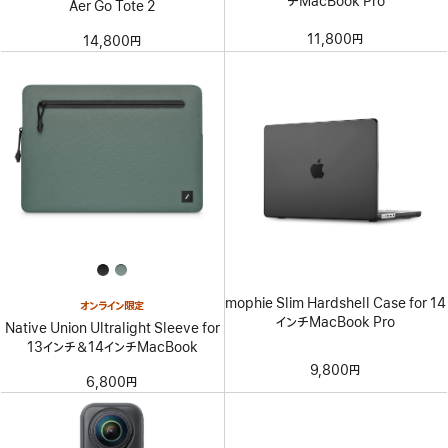
チMacBook Pro
Aer Go Tote 2
11,800円
14,800円
mophie Slim Hardshell Case for 14
オンライン限定
インチMacBook Pro
Native Union Ultralight Sleeve for
13インチ＆14インチMacBook
9,800円
6,800円