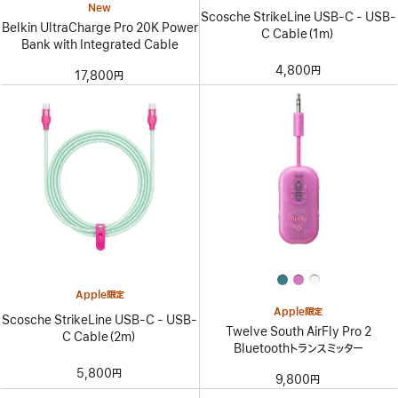
New
Scosche StrikeLine USB-C - USB-
Belkin UltraCharge Pro 20K Power
C Cable（1m）
Bank with Integrated Cable
4,800円
17,800円
Apple限定
Apple限定
Scosche StrikeLine USB-C - USB-
Twelve South AirFly Pro 2
C Cable（2m）
Bluetoothトランスミッター
5,800円
9,800円