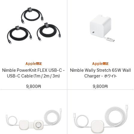
Apple限定
Apple限定
Nimble PowerKnit FLEX USB-C -
Nimble Wally Stretch 65W Wall
USB-C Cable（1m / 2m / 3m）
Charger - ホワイト
9,800円
9,800円