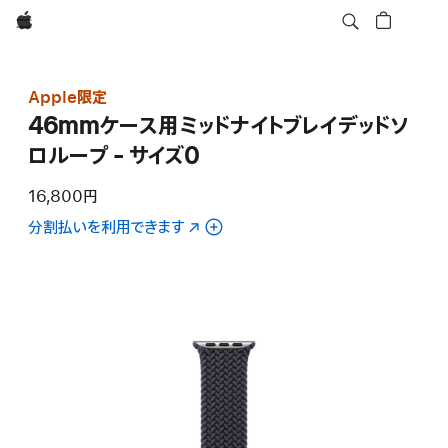
Apple
Apple限定
46mmケース用ミッドナイトブレイデッドソ
ロループ - サイズ0
16,800円
分割払いを利用できます
（新
規
ウ
イ
ン
ド
ウ
で
開
き