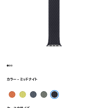
ま
す）
カラー - ミッドナイト
タ
ネ
ア
グ
ー
オ
ン
リ
ミッドナイト
メ
ン
カ
ー