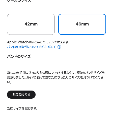
ケースのサイズ
リ
イ
ー
ン
ッ
エ
ブ
グ
ク
ロ
ル
レ
ー
ー
イ
42mm
46mm
Apple Watchのほとんどのモデルで使えます。
バンドの互換性についてさらに詳しく
バンドのサイズ
あなたの手首にぴったりと快適にフィットするように、複数のバンドサイズを
用意しました。ガイドに従ってあなたにぴったりのサイズを見つけてくださ
い。
測定を始める
次にサイズを選びます。