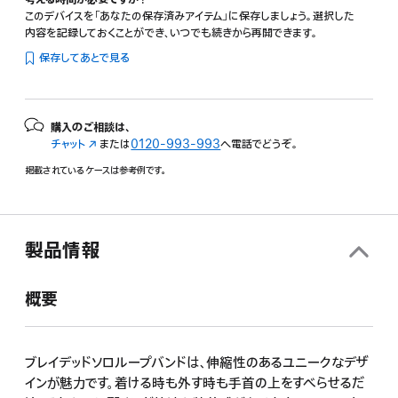
このデバイスを「あなたの保存済みアイテム」に保存しましょう。選択した
内容を記録しておくことができ、いつでも続きから再開できます。
保存してあとで見る
購入のご相談は、
チャット
（新
または
0120-993-993
へ電話でどうぞ。
規
掲載されているケースは参考例です。
ウ
イ
ン
ド
ウ
製品情報
で
開
概要
き
ま
す）
ブレイデッドソロループバンドは、伸縮性のあるユニークなデザ
インが魅力です。着ける時も外す時も手首の上をすべらせるだ