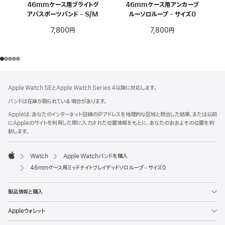
46mmケース用ブライトグ
46mmケース用アンカーブ
アバスポーツバンド - S/M
ルーソロループ - サイズ0
7,800円
7,800円
フ
脚
Apple Watch SEとApple Watch Series 4以降に対応します。
注
ッ
バンドは在庫が限られている場合があります。
タ
Appleは、あなたのインターネット回線のIPアドレスを地理的な区域と照合した結果、または以前
ー
にAppleのサイトを利用した際に入力された位置情報をもとに、あなたのおおよその位置を判
断します。
Watch
Apple Watchバンドを購入
Apple
46mmケース用ミッドナイトブレイデッドソロループ - サイズ0
製品情報と購入
Appleウォレット