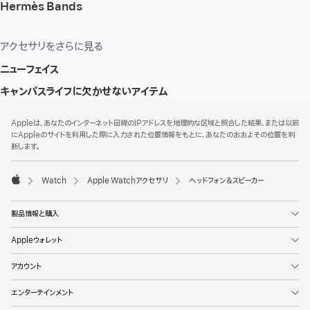
Hermès Bands
アクセサリをさらに見る
ニューフェイス
キャンパスライフに欠かせないアイテム
フ
脚
Appleは、あなたのインターネット回線のIPアドレスを地理的な区域と照合した結果、または以前
注
ッ
にAppleのサイトを利用した際に入力された位置情報をもとに、あなたのおおよその位置を判
タ
断します。
ー
Watch
Apple Watchアクセサリ
ヘッドフォン＆スピーカー
Apple
製品情報と購入
Appleウォレット
アカウント
エンターテインメント