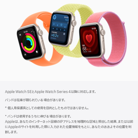
Watch
SE
3
フ
脚
Apple Watch SEとApple Watch Series 4以降に対応します。
注
ッ
バンドは在庫が限られている場合があります。
タ
° 個人用保護具としての使用を目的としたものではありません。
ー
* バンドは使用するうちに伸びる場合があります。
Appleは、あなたのインターネット回線のIPアドレスを地理的な区域と照合した結果、または以前
にAppleのサイトを利用した際に入力された位置情報をもとに、あなたのおおよその位置を判
断します。