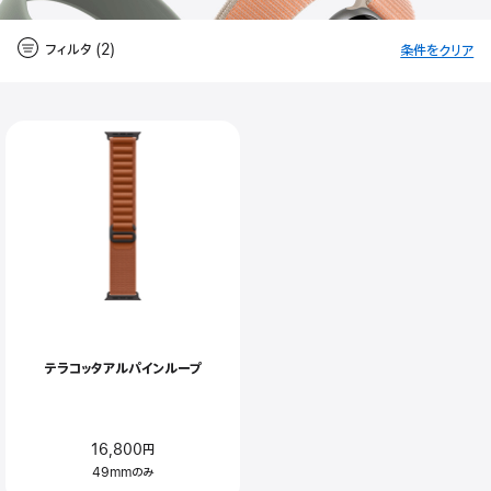
フィルタ (2)
条件をクリア
-
フ
Close
フ
ィ
ル
ィ
タ
ル
タ
テラコッタアルパインループ
16,800円
49mmのみ