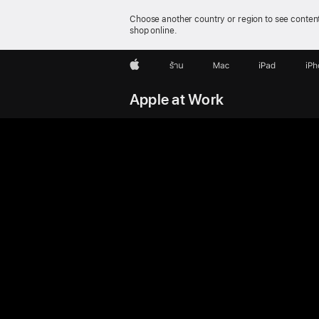
Choose another country or region to see content
shop online.
Apple
ร้าน
Mac
iPad
iP
Apple at Work