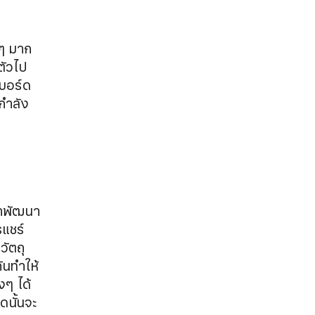
งๆ มาก
ตัวไป
์บอร์ด
ะกำลัง
พัฒนา​​
รแชร์
ัตถุ
ันทำให้
งๆ ได้
ดนั้นจะ