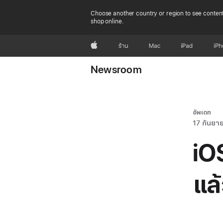
Choose another country or region to see content
shop online.
Apple
ร้าน
Mac
iPad
iP
Newsroom
อัพเดท
17 กันยา
iO
แล้