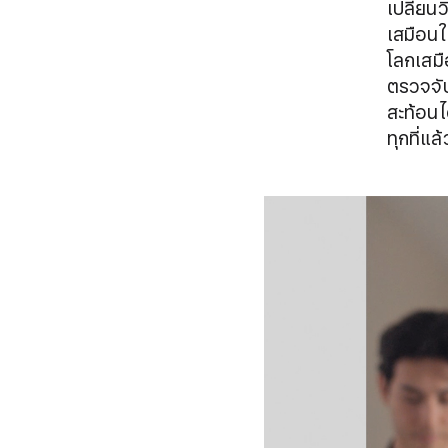
เปลี่ยน
เสมือนใ
โลกเสมื
ตรวจจั
สะท้อนไ
ทุกที่แ