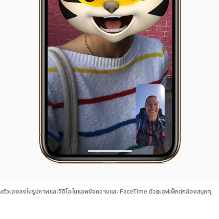
ป็นตัวเองลงในรูปภาพและวิดีโอในแอพข้อความและ FaceTime ด้วยเอฟเฟ็กต์กล้องสนุกๆ