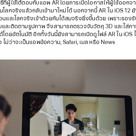
วิธีที่ผู้ใช้โต้ตอบกับแอพ AR โดยการเปิดโอกาสให้ผู้ใช้ออกจา
นโลกจริงแล้วกลับเข้ามาใหม่ได้ นอกจากนี้ AR ใน iOS 12 
อนและโลกจริงเข้าด้วยกันได้สมจริงยิ่งขึ้นด้วย เพราะรองร
บและติดตามรูปภาพ จึงสามารถตรวจจับวัตถุ 3D และใส่ภ
ด้โดยอัตโนมัติ อีกทั้งวันนี้ยังสามารถเปิดดูไฟล์ AR ใน iOS ไ
ล้ว ไม่ว่าจะเป็นแอพข้อความ,​ Safari, เมล หรือ News