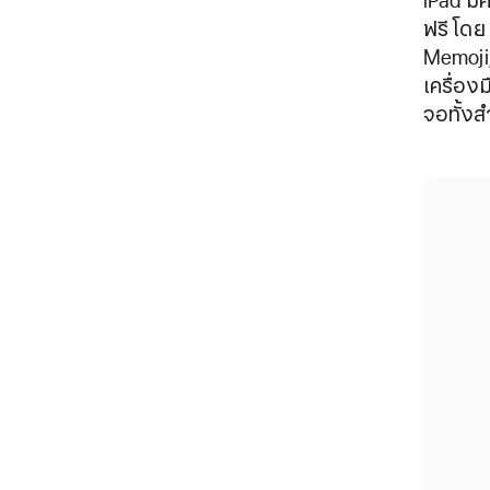
iPad มี
ฟรี โด
Memoji, 
เครื่อง
จอทั้ง