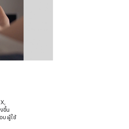
 X,
งขึ้น
บ ผู้ใช้