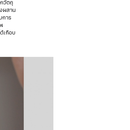
กวัตถุ
ยังผสาน
ับการ
าพ
ด้เกือบ