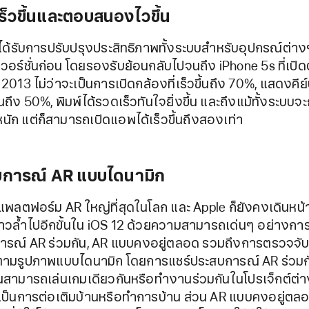
็วขึ้นและตอบสนองไวขึ้น
ได้รับการปรับปรุงประสิทธิภาพทั้งระบบสำหรับอุปกรณ์ต่า
าเวอร์ชั่นก่อน โดยรองรับย้อนกลับไปจนถึง iPhone 5s ที่เปิด
ี 2013 ไม่ว่าจะเป็นการเปิดกล้องที่เร็วขึ้นถึง 70%, แสดงคีย
ึ้นถึง 50%, พิมพ์ได้รวดเร็วทันใจยิ่งขึ้น และถึงแม้ทั้งระบบจ
ัก แต่ก็สามารถเปิดแอพได้เร็วขึ้นถึงสองเท่า
บการณ์ AR แบบไดนามิก
แพลตฟอร์ม AR ใหญ่ที่สุดในโลก และ Apple ก็ยังคงเดินหน้า
้าวล้ำไปอีกขั้นใน iOS 12 ด้วยความสามารถเด่นๆ อย่างกา
ารณ์ AR ร่วมกัน, AR แบบคงอยู่ตลอด รวมถึงการตรวจจับว
ตามรูปภาพแบบไดนามิก โดยการแชร์ประสบการณ์ AR ร่วมก
สามารถเล่นเกมเดียวกันหรือทำงานร่วมกันในโปรเจ็กต์ต่า
ะเป็นการต่อเติมบ้านหรือทำการบ้าน ส่วน AR แบบคงอยู่ตลอ