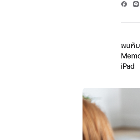
พบกับป
Memoj
iPad