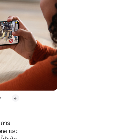
ด
ับการ
one และ