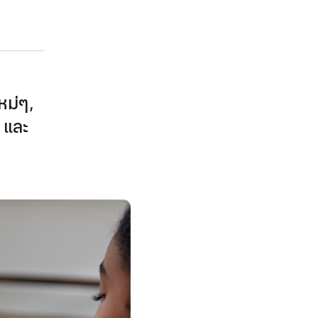
ม่ๆ,​
 และ