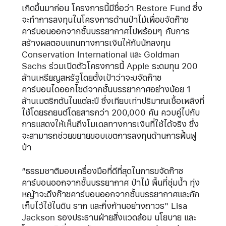
เกิดขึ้นมาก่อน โครงการนี้มีชื่อว่า Restore Fund ซึ่ง
จะทำการลงทุนในโครงการด้านป่าไม้เพื่อขจัดก๊าซ
คาร์บอนออกจากชั้นบรรยากาศไปพร้อมๆ กับการ
สร้างผลตอบแทนทางการเงินให้กับนักลงทุน
Conservation International และ Goldman
Sachs ร่วมเปิดตัวโครงการนี้ Apple ระดมทุน 200
ล้านเหรียญสหรัฐโดยตั้งเป้าว่าจะขจัดก๊าซ
คาร์บอนไดออกไซด์จากชั้นบรรยากาศอย่างน้อย 1
ล้านเมตริกตันในแต่ละปี ซึ่งเทียบเท่าปริมาณเชื้อเพลิงที่
ใช้โดยรถยนต์โดยสารกว่า 200,000 คัน ควบคู่ไปกับ
การแสดงให้เห็นถึงโมเดลทางการเงินที่ใช้ได้จริง ซึ่ง
จะสามารถช่วยขยายขอบเขตการลงทุนด้านการฟื้นฟู
ป่า
“ธรรมชาติมอบเครื่องมือที่ดีที่สุดในการขจัดก๊าซ
คาร์บอนออกจากชั้นบรรยากาศ ป่าไม้ พื้นที่ชุ่มน้ำ ทุ่ง
หญ้าจะดึงก๊าซคาร์บอนออกจากชั้นบรรยากาศและกัก
เก็บไว้ใช้ในดิน ราก และกิ่งก้านอย่างถาวร" Lisa
Jackson รองประธานฝ่ายสิ่งแวดล้อม นโยบาย และ