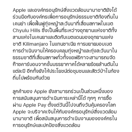
Apple และองค์กรอนุรักษ์สิ่งแวดล้อมนานาชาติยังได้
ร่วมมือกับองค์กรเพื่อการอนุรักษ์ธรรมชาติท้องถิ่นใน
เคนย่า เพื่อฟื้นฟูทุ่งหญ้าสะวันนาที่เสื่อมสภาพในเขต
Chyulu Hills ซึ่งเป็นพื้นที่ระหว่างอุทยานแห่งชาติทั้ง
สามแห่งในเคนยาและติดกับเขตแดนของอุทยานแห่ง
ชาติ Kilimanjaro ในแทนซาเนีย การขยายขอบเขต
การดำเนินงานให้ครอบคลุมทุ่งหญ้าและทุ่งสะวันนาใน
ธรรมชาติที่เสื่อมสภาพทั่วทั้งแอฟริกาจะสามารถขจัด
ก๊าซคาร์บอนจากชั้นบรรยากาศได้หลายร้อยล้านตันใน
แต่ละปี อีกทั้งยังให้ประโยชน์ต่อชุมชนและสัตว์ป่าในท้อง
ถิ่นไปพร้อมกันด้วย
ลูกค้าของ Apple ยังสามารถร่วมเป็นส่วนหนึ่งของ
การสนับสนุนการดำเนินการเหล่านี้ได้ ทุกๆ การซื้อ
ผ่าน Apple Pay ตั้งแต่วันนี้ไปจนถึงวันคุ้มครองโลก
Apple จะบริจาคเงินให้กับองค์กรอนุรักษ์สิ่งแวดล้อม
นานาชาติ เพื่อสนับสนุนการดำเนินงานขององค์กรใน
การอนุรักษ์และปกป้องสิ่งแวดล้อม