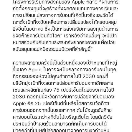
โครงการริเริ่มทางสังคมของ Apple กล่าว “ผ่านการ
ก่อตั้งกองทุนที่จะสร้างทั้งผลตอบแทนทางการเงินและ
การเปลี่ยนแปลงทางคาร์บอนที่เกิดขึ้นจริงและวัดได้
เราตั้งเป้าที่จะขับเคลื่อนการเปลี่ยนแปลงให้ครอบคลุม
ยิ่งขึ้นในอนาคต ซึ่งเป็นการส่งเสริมการลงทุนด้านการ
ขจัดก๊าซคาร์บอนทั่วโลก" เราหวังว่าคนอื่นๆ จะมีเป้า
หมายร่วมกันกับเราและสละทรัพยากรของตนเพื่อช่วย
สนับสนุนและปกป้องระบบนิเวศที่สำคัญนี้”
ความพยายามครั้งนี้เป็นส่วนหนึ่งของเป้าหมายที่ใหญ่
ขึ้นของ Apple ในการจะเป็นกลางทางคาร์บอนในทุก
กิจกรรมของห่วงโซ่คุณค่าภายในปี 2030 ขณะที่
บริษัทมุ่งเป้าที่จะลดการปล่อยคาร์บอนจากซัพพลาย
เชนและผลิตภัณฑ์ลง 75 เปอร์เซ็นต์โดยตรงภายในปี
2030 กองทุนนี้จะจัดการกับการปล่อยคาร์บอนของ
Apple อีก 25 เปอร์เซ็นต์ที่เหลือโดยการขจัดก๊าซ
คาร์บอนออกจากชั้นบรรยากาศ ต้นไม้จะดูดซับก๊าซ
คาร์บอนในระหว่างที่ต้นไม้เจริญเติบโต โดยนักวิจัย
ประเมินว่าป่าเขตร้อนสามารถกักเก็บคาร์บอนได้
มากกว่าที่มนุษย์ปล่อยออกมาจากการเผาถ่านหิน