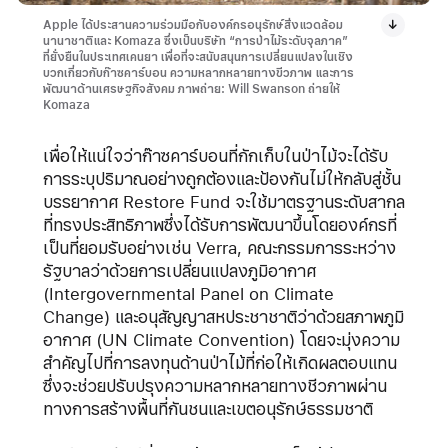
Apple ได้ประสานความร่วมมือกับองค์กรอนุรักษ์สิ่งแวดล้อม
นานาชาติและ Komaza ซึ่งเป็นบริษัท “การป่าไม้ระดับจุลภาค”
ที่ยั่งยืนในประเทศเคนยา เพื่อที่จะสนับสนุนการเปลี่ยนแปลงในเชิง
บวกเกี่ยวกับก๊าซคาร์บอน ความหลากหลายทางขีวภาพ และการ
พัฒนาด้านเศรษฐกิจสังคม ภาพถ่าย: Will Swanson ถ่ายให้
Komaza
เพื่อให้แน่ใจว่าก๊าซคาร์บอนที่กักเก็บในป่าไม้จะได้รับ
การระบุปริมาณอย่างถูกต้องและป้องกันไม่ให้กลับสู่ชั้น
บรรยากาศ Restore Fund จะใช้มาตรฐานระดับสากล
ที่ทรงประสิทธิภาพซึ่งได้รับการพัฒนาขึ้นโดยองค์กรที่
เป็นที่ยอมรับอย่างเช่น Verra, คณะกรรมการระหว่าง
รัฐบาลว่าด้วยการเปลี่ยนแปลงภูมิอากาศ
(Intergovernmental Panel on Climate
Change) และอนุสัญญาสหประชาชาติว่าด้วยสภาพภูมิ
อากาศ (UN Climate Convention) โดยจะมุ่งความ
สำคัญไปที่การลงทุนด้านป่าไม้ที่ก่อให้เกิดผลตอบแทน
ซึ่งจะช่วยปรับปรุงความหลากหลายทางชีวภาพผ่าน
ทางการสร้างพื้นที่กันชนและเขตอนุรักษ์ธรรมชาติ