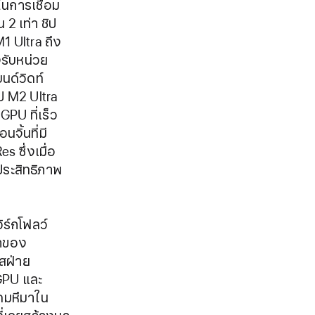
ในการเชื่อม
2 เท่า ชิป
1 Ultra ถึง
รับหน่วย
นด์วิดท์
ป M2 Ultra
GPU ที่เร็ว
จิ้นที่มี
 ซึ่งเมื่อ
ประสิทธิภาพ
ิร์กโฟลว์
้าของ
สฝ่าย
GPU และ
าดมหึมาใน