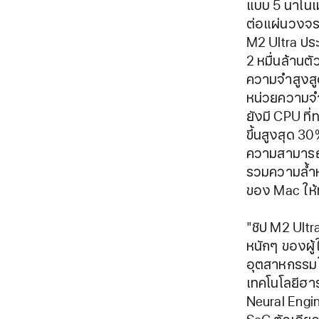
แบบ 5 นาโนเม
ต่อแผ่นวงจรข
M2 Ultra ประ
2 หมื่นล้าน
ความจำสูงสู
หน่วยความจำ
ยังมี CPU ที่
ขึ้นสูงสุด 30
ความสามารถส
รวมความล้ำหน
ของ Mac ให้ท
"ชิป M2 Ultr
หนักๆ ของผู
อุตสาหกรรมใ
เทคโนโลยีฮา
Neural Engin