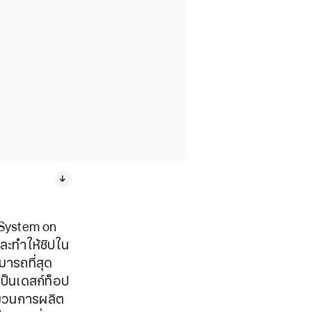
น System on
และทำให้ชิปใน
มารถที่สุด
ป็นเดสก์ท็อป
ระบวนการผลิต