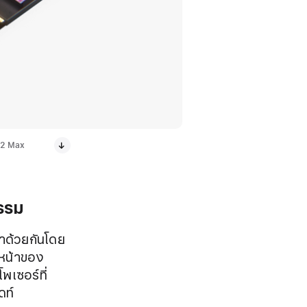
 M2 Max
รรม
้าด้วยกันโดย
วหน้าของ
พเซอร์ที่
ดท์