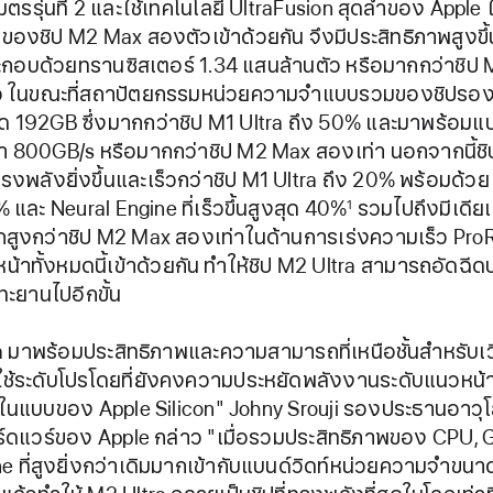
ตรรุ่นที่ 2 และใช้เทคโนโลยี UltraFusion สุดล้ำของ Apple 
องชิป M2 Max สองตัวเข้าด้วยกัน จึงมีประสิทธิภาพสูงขึ้น 
กอบด้วยทรานซิสเตอร์ 1.34 แสนล้านตัว หรือมากกว่าชิป M
ตัว ในขณะที่สถาปัตยกรรมหน่วยความจำแบบรวมของชิปรอง
ด 192GB ซึ่งมากกว่าชิป M1 Ultra ถึง 50% และมาพร้อมแบ
 800GB/s หรือมากกว่าชิป M2 Max สองเท่า นอกจากนี้ชิ
ทรงพลังยิ่งขึ้นและเร็วกว่าชิป M1 Ultra ถึง 20% พร้อมด้วย 
% และ Neural Engine ที่เร็วขึ้นสูงสุด 40%
รวมไปถึงมีเดียเอน
1
ูงกว่าชิป M2 Max สองเท่าในด้านการเร่งความเร็ว ProRes
้าทั้งหมดนี้เข้าด้วยกัน ทำให้ชิป M2 Ultra สามารถอัดฉีด
ะยานไปอีกขั้น
a มาพร้อมประสิทธิภาพและความสามารถที่เหนือชั้นสำหรับเว
้ใช้ระดับโปรโดยที่ยังคงความประหยัดพลังงานระดับแนวหน
นแบบของ Apple Silicon" Johny Srouji รองประธานอาวุโ
ร์ดแวร์ของ Apple กล่าว "เมื่อรวมประสิทธิภาพของ CPU, 
e ที่สูงยิ่งกว่าเดิมมากเข้ากับแบนด์วิดท์หน่วยความจำขน