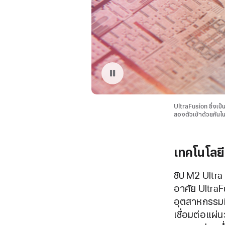
หยุดฉายวีดีโอ: เทคโนโลยี UltraFusion ของ Apple
UltraFusion ซึ่งเป
สองตัวเข้าด้วยกันใ
เทคโนโลย
ชิป M2 Ultra
อาศัย UltraF
อุตสาหกรรมที
เชื่อมต่อแผ