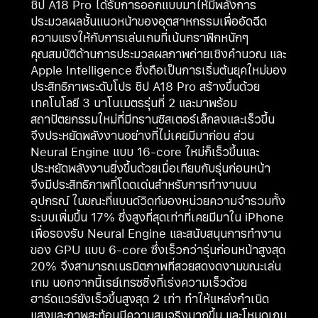
ชิป A18 Pro ได้รับการออกแบบมาให้มีพลังการ
ประมวลผลชั้นแนวหน้าของอุตสาหกรรมเพื่ออัดฉีด
ความแรงให้กับการเล่นเกมที่เน้นกราฟิกหนักๆ
คุณสมบัติด้านการประมวลผลภาพถ่ายเชิงคำนวณ และ
Apple Intelligence ซึ่งถือเป็นการเริ่มต้นยุคใหม่ของ
ประสิทธิภาพระดับโปร ชิป A18 Pro สร้างขึ้นด้วย
เทคโนโลยี 3 นาโนเมตรรุ่นที่ 2 และมาพร้อม
สถาปัตยกรรมใหม่ที่มีทรานซิสเตอร์เล็กลงและเร็วขึ้น
จึงประหยัดพลังงานอย่างที่ไม่เคยมีมาก่อน ส่วน
Neural Engine แบบ 16-core ใหม่ก็เร็วขึ้นและ
ประหยัดพลังงานยิ่งขึ้นด้วยเมื่อเทียบกับรุ่นก่อนหน้า
จึงมีประสิทธิภาพที่โดดเด่นสำหรับการทำงานบน
อุปกรณ์ ในขณะที่แบนด์วิดท์ของหน่วยความจำรวมทั้ง
ระบบเพิ่มขึ้น 17% ซึ่งสูงที่สุดเท่าที่เคยมีมาใน iPhone
เพื่อรองรับ Neural Engine และสนับสนุนการทำงาน
ของ GPU แบบ 6-core ซึ่งเร็วกว่ารุ่นก่อนหน้าสูงสุด
20% จึงสามารถเนรมิตภาพที่สวยสดงดงามขณะเล่น
เกม นอกจากนี้เรย์เทรซซิ่งที่เร่งความเร็วด้วย
ฮาร์ดแวร์ยังเร็วขึ้นสูงสุด 2 เท่า ทำให้แหล่งกำเนิด
แสงและภาพสะท้อนมีความสมจริงมากขึ้น และโหมดเกม