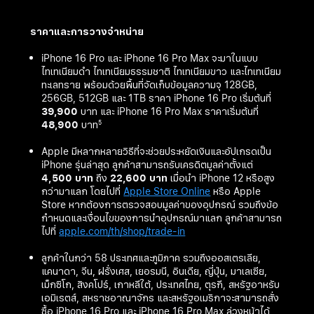
ราคาและการวางจำหน่าย
iPhone 16 Pro และ iPhone 16 Pro Max จะมาในแบบ
ไทเทเนียมดำ ไทเทเนียมธรรมชาติ ไทเทเนียมขาว และไทเทเนียม
ทะเลทราย พร้อมด้วยพื้นที่จัดเก็บข้อมูลความจุ 128GB,
256GB, 512GB และ 1TB ราคา iPhone 16 Pro เริ่มต้นที่
39,900
บาท
และ iPhone 16 Pro Max ราคาเริ่มต้นที่
48,900
บาท
5
Apple มีหลากหลายวิธีที่จะช่วยประหยัดเงินและอัปเกรดเป็น
iPhone รุ่นล่าสุด ลูกค้าสามารถรับเครดิตมูลค่าตั้งแต่
4,500 บาท
ถึง
22,600 บาท
เมื่อนำ iPhone 12 หรือสูง
กว่ามาแลก โดยไปที่
Apple Store Online
หรือ Apple
Store หากต้องการตรวจสอบมูลค่าของอุปกรณ์ รวมถึงข้อ
กำหนดและเงื่อนไขของการนำอุปกรณ์มาแลก ลูกค้าสามารถ
ไปที่
apple.com/th/shop/trade-in
ลูกค้าในกว่า 58 ประเทศและภูมิภาค รวมถึง
ออสเตรเลีย
,
แคนาดา
,
จีน
,
ฝรั่งเศส
,
เยอรมนี
,
อินเดีย
,
ญี่ปุ่น
,
มาเลเซีย
,
เม็กซิโก
, สิงคโปร์,
เกาหลีใต้
, ประเทศไทย,
ตุรกี,
สหรัฐอาหรับ
เอมิเรตส์
,
สหราชอาณาจักร
และ
สหรัฐอเมริกา
จะสามารถสั่ง
ซื้อ iPhone 16 Pro และ iPhone 16 Pro Max ล่วงหน้าได้