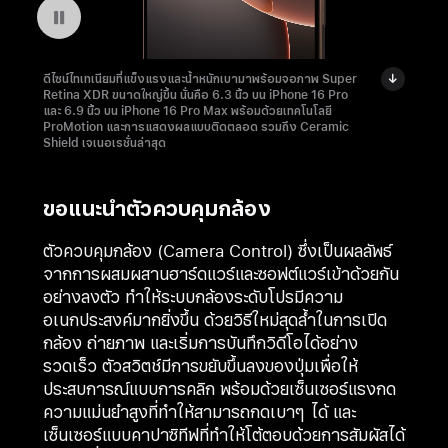
หยุดฉายวีดีโอ: iPhone 16 Pro ที่เบาและทนทาน
ดีไซน์ไทเทเนียมที่แข็งแรงและน้ำหนักเบามาพร้อมจอภาพ Super
Retina XDR ขนาดใหญ่ขึ้น นั่นคือ 6.3 นิ้ว บน iPhone 16 Pro
และ 6.9 นิ้ว บน iPhone 16 Pro Max พร้อมด้วยเทคโนโลยี
ProMotion และการแสดงผลแบบติดตลอด รวมถึง Ceramic
Shield เจเนอเรชั่นล่าสุด
ขอแนะนำตัวควบคุมกล้อง
ตัวควบคุมกล้อง (Camera Control) ซึ่งเป็นผลลัพธ์
จากการผสมผสานฮาร์ดแวร์และซอฟต์แวร์เข้าด้วยกัน
อย่างลงตัว ทำให้ระบบกล้องระดับโปรมีความ
อเนกประสงค์มากยิ่งขึ้น ด้วยวิธีใหม่สุดล้ำในการเปิด
กล้อง ถ่ายภาพ และเริ่มการบันทึกวิดีโอได้อย่าง
รวดเร็ว ตัวสวิตช์มีการขยับขึ้นลงของปุ่มเพื่อให้
ประสบการณ์แบบการคลิก พร้อมด้วยเซ็นเซอร์แรงกด
ความแม่นยำสูงที่ทำให้สามารถกดเบาๆ ได้ และ
เซ็นเซอร์แบบคาปาซิทีฟที่ทำให้โต้ตอบด้วยการสัมผัสได้