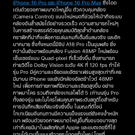
iPhone 16 Pro และ iPhone 16 Pro Max
ซึ่งโดด
เด่นด้วยจอภาพขนาดใหญ่ขึ้น ตัวควบคุมกล้อง
(Camera Control) แบบใหม่หมดที่ช่วยให้เข้าถึงระบบ
กล้องอันล้ำสมัยได้อย่างรวดเร็ว ความสามารถใหม่ๆ
ในการสร้างสรรค์ด้วยคุณสมบัติสุดล้ำด้านกล้อง
กราฟิกที่น่าทึ่งเพื่อการเล่นเกมที่เต็มอิ่มสมจริง และอีก
มากมาย ซึ่งทั้งหมดนี้มีชิป A18 Pro เป็นขุมพลัง ยิ่ง
กว่านั้นยังมาพร้อมกล้อง Fusion 48MP ใหม่พร้อม
เซ็นเซอร์แบบ Quad-pixel ที่เร็วยิ่งขึ้น ซึ่งสามารถ
ถ่ายวิดีโอ Dolby Vision ระดับ 4K ที่ 120 fps ทำให้
รุ่น Pro มีคู่ความละเอียดและอัตราเฟรมสูงสุดเท่าที่เคย
มีมาบน iPhone และยังมีกล้องอัลตร้าไวด์ 48MP
ใหม่ เพื่อการถ่ายภาพที่มีความละเอียดสูงขึ้น อย่าง
ภาพมาโคร รวมถึงกล้องเทเลโฟโต้ 5 เท่าบนรุ่น Pro
ทั้งสองรุ่น และไมโครโฟนคุณภาพระดับสตูดิโอสำหรับ
การบันทึกเสียงที่สมจริงยิ่งขึ้น ในขณะที่ดีไซน์
ไทเทเนียมอันทนทานมีความแข็งแรงแต่ยังคงน้ำหนัก
เบา พร้อมด้วยจอภาพขนาดใหญ่ขึ้นที่ขอบจอบางสุด
เท่าที่เคยมีมาในผลิตภัณฑ์ Apple และแบตเตอรี่ที่ใช้
งานได้นานขึ้นแบบก้าวกระโดดครั้งใหญ่ โดยที่