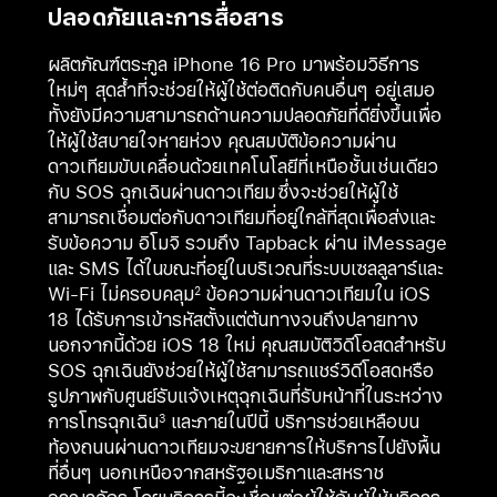
ปลอดภัยและการสื่อสาร
ผลิตภัณฑ์ตระกูล iPhone 16 Pro มาพร้อมวิธีการ
ใหม่ๆ สุดล้ำที่จะช่วยให้ผู้ใช้ต่อติดกับคนอื่นๆ อยู่เสมอ
ทั้งยังมีความสามารถด้านความปลอดภัยที่ดียิ่งขึ้นเพื่อ
ให้ผู้ใช้สบายใจหายห่วง คุณสมบัติข้อความผ่าน
ดาวเทียมขับเคลื่อนด้วยเทคโนโลยีที่เหนือชั้นเช่นเดียว
กับ SOS ฉุกเฉินผ่านดาวเทียม
ซึ่งจะช่วยให้ผู้ใช้
สามารถเชื่อมต่อกับดาวเทียมที่อยู่ใกล้ที่สุดเพื่อส่งและ
รับข้อความ อิโมจิ รวมถึง Tapback ผ่าน iMessage
และ SMS ได้ในขณะที่อยู่ในบริเวณที่ระบบเซลลูลาร์และ
Wi-Fi ไม่ครอบคลุม
ข้อความผ่านดาวเทียมใน iOS
2
18 ได้รับการเข้ารหัสตั้งแต่ต้นทางจนถึงปลายทาง
นอกจากนี้ด้วย iOS 18 ใหม่ คุณสมบัติวิดีโอสดสำหรับ
SOS ฉุกเฉินยังช่วยให้ผู้ใช้สามารถแชร์วิดีโอสดหรือ
รูปภาพกับศูนย์รับแจ้งเหตุฉุกเฉินที่รับหน้าที่ในระหว่าง
การโทรฉุกเฉิน
และภายในปีนี้ บริการช่วยเหลือบน
3
ท้องถนนผ่านดาวเทียมจะขยายการให้บริการไปยังพื้น
ที่อื่นๆ นอกเหนือจากสหรัฐอเมริกาและสหราช