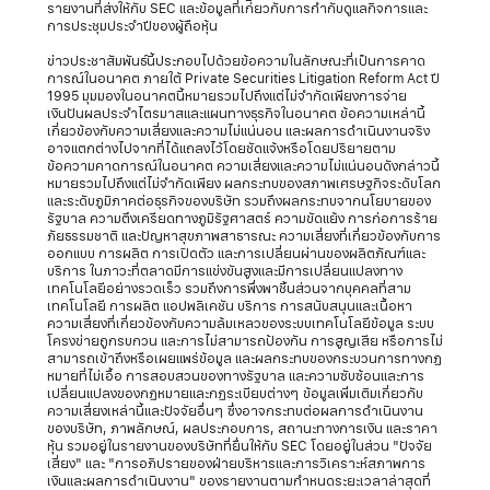
รายงานที่ส่งให้กับ SEC และข้อมูลที่เก่ียวกับการกำกับดูแลกิจการและ
การประชุมประจำปีของผู้ถือหุ้น
ข่าวประชาสัมพันธ์นี้ประกอบไปด้วยข้อความในลักษณะที่เป็นการคาด
การณ์ในอนาคต ภายใต้ Private Securities Litigation Reform Act ปี
1995 มุมมองในอนาคตนี้หมายรวมไปถึงแต่ไม่จำกัดเพียงการจ่าย
เงินปันผลประจำไตรมาสและแผนทางธุรกิจในอนาคต ข้อความเหล่านี้
เกี่ยวข้องกับความเสี่ยงและความไม่แน่นอน และผลการดำเนินงานจริง
อาจแตกต่างไปจากที่ได้แถลงไว้โดยชัดแจ้งหรือโดยปริยายตาม
ข้อความคาดการณ์ในอนาคต ความเสี่ยงและความไม่แน่นอนดังกล่าวนี้
หมายรวมไปถึงแต่ไม่จำกัดเพียง ผลกระทบของสภาพเศรษฐกิจระดับโลก
และระดับภูมิภาคต่อธุรกิจของบริษัท รวมถึงผลกระทบจากนโยบายของ
รัฐบาล ความตึงเครียดทางภูมิรัฐศาสตร์ ความขัดแย้ง การก่อการร้าย
ภัยธรรมชาติ และปัญหาสุขภาพสาธารณะ ความเสี่ยงที่เกี่ยวข้องกับการ
ออกแบบ การผลิต การเปิดตัว และการเปลี่ยนผ่านของผลิตภัณฑ์และ
บริการ ในภาวะที่ตลาดมีการแข่งขันสูงและมีการเปลี่ยนแปลงทาง
เทคโนโลยีอย่างรวดเร็ว รวมถึงการพึ่งพาชิ้นส่วนจากบุคคลที่สาม
เทคโนโลยี การผลิต แอปพลิเคชัน บริการ การสนับสนุนและเนื้อหา
ความเสี่ยงที่เกี่ยวข้องกับความล้มเหลวของระบบเทคโนโลยีข้อมูล ระบบ
โครงข่ายถูกรบกวน และการไม่สามารถป้องกัน การสูญเสีย หรือการไม่
สามารถเข้าถึงหรือเผยแพร่ข้อมูล และผลกระทบของกระบวนการทางกฏ
หมายที่ไม่เอื้อ การสอบสวนของทางรัฐบาล และความซับซ้อนและการ
เปลี่ยนแปลงของกฏหมายและกฏระเบียบต่างๆ ข้อมูลเพิ่มเติมเกี่ยวกับ
ความเสี่ยงเหล่านี้และปัจจัยอื่นๆ ซึ่งอาจกระทบต่อผลการดำเนินงาน
ของบริษัท, ภาพลักษณ์, ผลประกอบการ, สถานะทางการเงิน และราคา
หุ้น รวมอยู่ในรายงานของบริษัทที่ยื่นให้กับ SEC โดยอยู่ในส่วน "ปัจจัย
เสี่ยง" และ "การอภิปรายของฝ่ายบริหารและการวิเคราะห์สภาพการ
เงินและผลการดำเนินงาน" ของรายงานตามกำหนดระยะเวลาล่าสุดที่