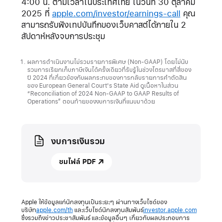
4:00 น. ตามเวลาในประเทศไทย ในวันที่ 30 ตุลาคม
2025 ที่
apple.com/investor/earnings-call
คุณ
สามารถรับฟังเทปบันทึกของเว็บคาสต์ได้ภายใน 2
สัปดาห์หลังจบการประชุม
ผลการดำเนินงานไม่รวมรายการพิเศษ (Non-GAAP) โดยไม่นับ
รวมการเรียกเก็บภาษีเงินได้ครั้งเดียวที่รับรู้ในช่วงไตรมาสที่สี่ของ
ปี 2024 ที่เกี่ยวข้องกับผลกระทบของการกลับรายการคำตัดสิน
ของ European General Court's State Aid ดูเนื้อหาในส่วน
“Reconciliation of 2024 Non-GAAP to GAAP Results of
Operations” ตอนท้ายของงบการเงินที่แนบมาด้วย
Media
งบการเงินรวม
ชมไฟล์ PDF
Apple ให้ข้อมูลแก่นักลงทุนเป็นระยะๆ ผ่านทางเว็บไซด์ของ
บริษัท
apple.com/th
และเว็บไซด์นักลงทุนสัมพันธ์
investor.apple.com
ซึ่งรวมถึงข่าวประชาสัมพันธ์ และข้อมูลอื่นๆ เกี่ยวกับผลประกอบการ