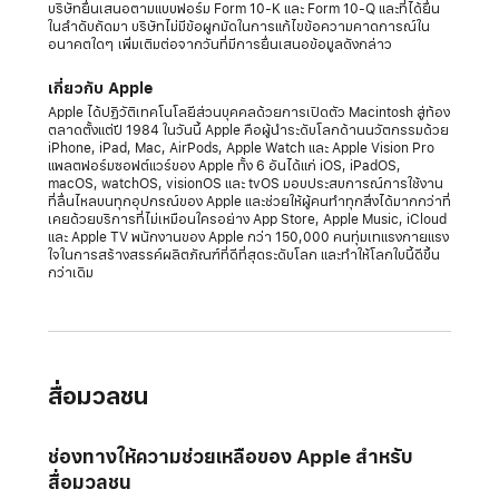
บริษัทยื่นเสนอตามแบบฟอร์ม Form 10-K และ Form 10-Q และที่ได้ยื่น
ในลำดับถัดมา บริษัทไม่มีข้อผูกมัดในการแก้ไขข้อความคาดการณ์ใน
อนาคตใดๆ เพิ่มเติมต่อจากวันที่มีการยื่นเสนอข้อมูลดังกล่าว
เกี่ยวกับ Apple
Apple ได้ปฏิวัติเทคโนโลยีส่วนบุคคลด้วยการเปิดตัว Macintosh สู่ท้อง
ตลาดตั้งแต่ปี 1984 ในวันนี้ Apple คือผู้นำระดับโลกด้านนวัตกรรมด้วย
iPhone, iPad, Mac, AirPods, Apple Watch และ Apple Vision Pro
แพลตฟอร์มซอฟต์แวร์ของ Apple ทั้ง 6 อันได้แก่ iOS, iPadOS,
macOS, watchOS, visionOS และ tvOS มอบประสบการณ์การใช้งาน
ที่ลื่นไหลบนทุกอุปกรณ์ของ Apple และช่วยให้ผู้คนทำทุกสิ่งได้มากกว่าที่
เคยด้วยบริการที่ไม่เหมือนใครอย่าง App Store, Apple Music, iCloud
และ Apple TV พนักงานของ Apple กว่า 150,000 คนทุ่มเทแรงกายแรง
ใจในการสร้างสรรค์ผลิตภัณฑ์ที่ดีที่สุดระดับโลก และทำให้โลกใบนี้ดีขึ้น
กว่าเดิม
สื่อมวลชน
ช่องทางให้ความช่วยเหลือของ Apple สำหรับ
สื่อมวลชน