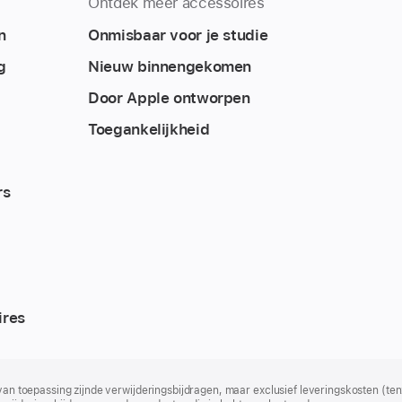
Ontdek meer accessoires
n
Onmisbaar voor je studie
g
Nieuw binnengekomen
Door Apple ontworpen
Toegankelijkheid
rs
ires
 van toepassing zijnde verwijderingsbijdragen, maar exclusief leveringskosten (tenz