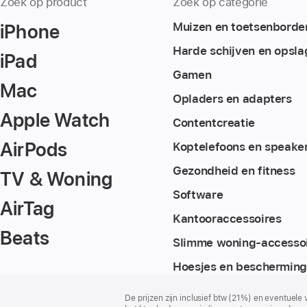
Zoek op product
Zoek op categorie
iPhone
Muizen en toetsenborde
Harde schijven en opsla
iPad
Gamen
Mac
Opladers en adapters
Apple Watch
Content­creatie
AirPods
Koptelefoons en speake
Gezondheid en fitness
TV & Woning
Software
AirTag
Kantoor­accessoires
Beats
Slimme woning-accesso
Hoesjes en bescherming
Voettekst
voetnoten
De prijzen zijn inclusief btw (21%) en eventuele