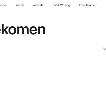
hone
Watch
AirPods
TV & Woning
Entertainment
ekomen
So