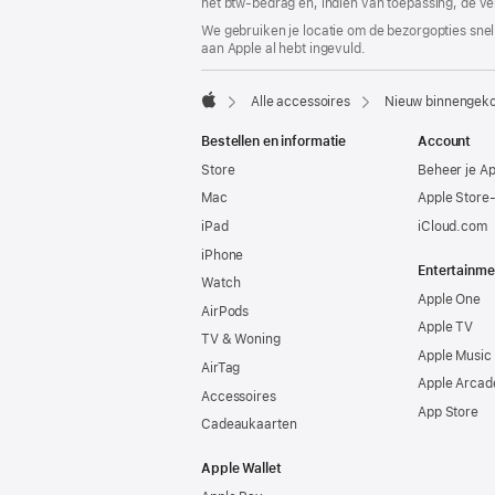
het btw-bedrag en, indien van toepassing, de ve
We gebruiken je locatie om de bezorgopties snell
aan Apple al hebt ingevuld.
Alle accessoires
Nieuw binnengek
Apple
Bestellen en informatie
Account
Store
Beheer je A
Mac
Apple Store
iPad
iCloud.com
iPhone
Entertainme
Watch
Apple One
AirPods
Apple TV
TV & Woning
Apple Music
AirTag
Apple Arcad
Accessoires
App Store
Cadeaukaarten
Apple Wallet