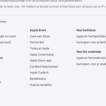
rwijderingsbijdrage voor de producten die je hebt geselecteerd.
er te laten zien. We hebben je locatie kunnen achterhalen aan de hand van je IP-
omen
Apple Store
Voor bedrijven
pple Account
Zoek een Store
Apple en het bedrijfsl
-account
Genius Bar
Aankopen voor je bedri
Today at Apple
Voor het onderwijs
Apple Zomerkamp
nt
Apple en het onderwijs
Apple Store-app
Aankopen voor je stud
Certified Refurbished
Apple Trade In
Bestelstatus
e
Hulp bij bestellen