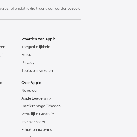
adres, of omdat je die tijdens een eerder bezoek
Waarden van Apple
even
Toegankelijkheid
jf
Milieu
Privacy
Toeleveringsketen
ie
Over Apple
Newsroom
Apple Leadership
Carrièremogelijkheden
Wettelijke Garantie
Investeerders
Ethiek en naleving