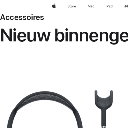
Apple
Store
Mac
iPad
iP
Accessoires
Nieuw binneng