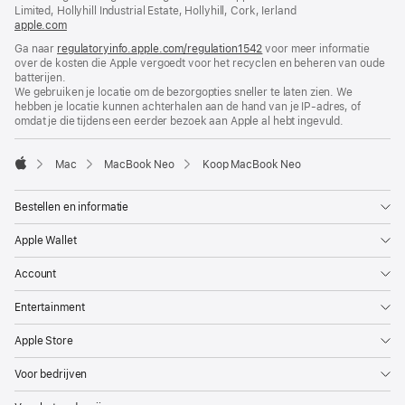
geopend)
Limited, Hollyhill Industrial Estate, Hollyhill, Cork, Ierland
apple.com
(wordt
in
Ga naar
regulatoryinfo.apple.com/regulation1542
(wordt
voor meer informatie
nieuw
over de kosten die Apple vergoedt voor het recyclen en beheren van oude
in
venster
batterijen.
nieuw
geopend)
We gebruiken je locatie om de bezorgopties sneller te laten zien. We
venster
hebben je locatie kunnen achterhalen aan de hand van je IP-adres, of
geopend)
omdat je die tijdens een eerder bezoek aan Apple al hebt ingevuld.
Mac
MacBook Neo
Koop MacBook Neo
Apple
Bestellen en informatie
Apple Wallet
Account
Entertainment
Apple Store
Voor bedrijven