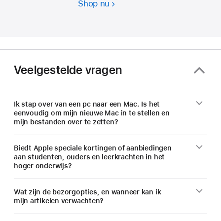
Shop nu
Studenten
en
docenten.
Bespaar
nu
op
Veelgestelde vragen
een
nieuwe Mac.
Ik stap over van een pc naar een Mac. Is het
eenvoudig om mijn nieuwe Mac in te stellen en
mijn bestanden over te zetten?
Biedt Apple speciale kortingen of aanbiedingen
aan studenten, ouders en leerkrachten in het
hoger onderwijs?
Wat zijn de bezorgopties, en wanneer kan ik
mijn artikelen verwachten?