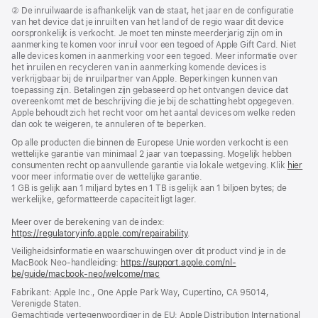
Voetnoot
② De inruilwaarde is afhankelijk van de staat, het jaar en de configuratie
van het device dat je inruilt en van het land of de regio waar dit device
oorspronkelijk is verkocht. Je moet ten minste meerderjarig zijn om in
aanmerking te komen voor inruil voor een tegoed of Apple Gift Card. Niet
alle devices komen in aanmerking voor een tegoed. Meer informatie over
het inruilen en recycleren van in aanmerking komende devices is
verkrijgbaar bij de inruilpartner van Apple. Beperkingen kunnen van
toepassing zijn. Betalingen zijn gebaseerd op het ontvangen device dat
overeenkomt met de beschrijving die je bij de schatting hebt opgegeven.
Apple behoudt zich het recht voor om het aantal devices om welke reden
dan ook te weigeren, te annuleren of te beperken.
Op alle producten die binnen de Europese Unie worden verkocht is een
wettelijke garantie van minimaal 2 jaar van toepassing. Mogelijk hebben
consumenten recht op aanvullende garantie via lokale wetgeving. Klik
hier
voor meer informatie over de wettelijke garantie.
1 GB is gelijk aan 1 miljard bytes en 1 TB is gelijk aan 1 biljoen bytes; de
werkelijke, geformatteerde capaciteit ligt lager.
Meer over de berekening van de index:
https://regulatoryinfo.apple.com/repairability
.
Veiligheidsinformatie en waarschuwingen over dit product vind je in de
MacBook Neo-handleiding:
https://support.apple.com/nl-
be/guide/macbook-neo/welcome/mac
(wordt
in
Fabrikant: Apple Inc., One Apple Park Way, Cupertino, CA 95014,
nieuw
Verenigde Staten.
venster
Gemachtigde vertegenwoordiger in de EU: Apple Distribution International