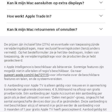
Kan ik mijn Mac aansluiten op extra displays?
Hoe werkt Apple Trade In?
Kan ik mijn Mac retourneren of omruilen?
Voettekst
voetnoten
De prijzen zijn inclusief btw (21%) en eventuele van toepassing zijnde
verwijderingsbijdragen, maar exclusief leveringskosten (tenzij anders
vermeld). Op het bestelformulier zie je het btw-bedrag en, indien van
toepassing, de verwijderingsbijdrage voor de producten die je hebt
geselecteerd.
Voetnoot
◊ Apple Intelligence is beschikbaar als bètaversie. Sommige features zijn
mogelijk niet in alle talen of regio’s beschikbaar. Ga naar
support.apple.com/nl-be/121115
(Wordt
voor informatie over de beschikbare
features en talen, en de systeem­vereisten.
in
nieuw
Voetnoot
① Aanbieding voor Apple TV is alleen geldig voor nieuwe en in aanmerking
venster
komende terugkerende abonnees. € 9,99/maand na afloop van gratis
geopend)
proefperiode. Eén aanbieding per Apple Account en één aanbieding per
gezin als je deel uitmaakt van een ‘Delen met gezin’-groep, ongeacht het
aantal aangeschafte devices door jou of je gezinsleden. Deze aanbieding is
niet beschikbaar als jij of iemand in je gezin eerder de aanbieding voor
3 maanden of 1 jaar gratis Apple TV heeft geaccepteerd. Aanbod geldig tot