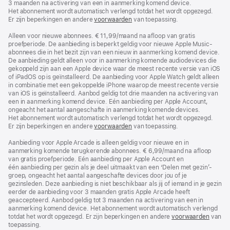
3 maanden na activering van een in aanmerking komend device.
Het abonnement wordt automatisch verlengd totdat het wordt opgezegd.
Er zijn beperkingen en andere
voorwaarden
van toepassing.
Alleen voor nieuwe abonnees. € 11,99/maand na afloop van gratis
proefperiode. De aanbieding is beperkt geldig voor nieuwe Apple Music-
abonnees die in het bezit zijn van een nieuw in aanmerking komend device.
De aanbieding geldt alleen voor in aanmerking komende audiodevices die
gekoppeld zijn aan een Apple device waar de meest recente versie van iOS
of iPadOS op is geïnstalleerd. De aanbieding voor Apple Watch geldt alleen
in combinatie met een gekoppelde iPhone waarop de meest recente versie
van iOS is geïnstalleerd. Aanbod geldig tot drie maanden na activering van
een in aanmerking komend device. Eén aanbieding per Apple Account,
ongeacht het aantal aangeschafte in aanmerking komende devices.
Het abonnement wordt automatisch verlengd totdat het wordt opgezegd.
Er zijn beperkingen en andere
voorwaarden
van toepassing.
Aanbieding voor Apple Arcade is alleen geldig voor nieuwe en in
aanmerking komende terugkerende abonnees. € 6,99/maand na afloop
van gratis proefperiode. Eén aanbieding per Apple Account en
één aanbieding per gezin als je deel uitmaakt van een ‘Delen met gezin’-
groep, ongeacht het aantal aangeschafte devices door jou of je
gezinsleden. Deze aanbieding is niet beschikbaar als jij of iemand in je gezin
eerder de aanbieding voor 3 maanden gratis Apple Arcade heeft
geaccepteerd. Aanbod geldig tot 3 maanden na activering van een in
aanmerking komend device. Het abonnement wordt automatisch verlengd
totdat het wordt opgezegd. Er zijn beperkingen en andere
voorwaarden
van
toepassing.