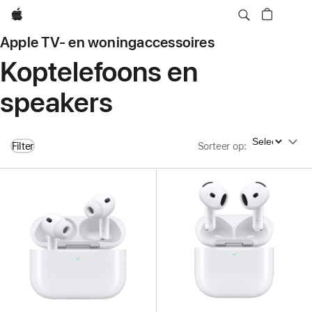
Apple
Apple TV- en woning­accessoires
Koptelefoons en
speakers
Sorteer op
Filter
Sorteer op
: