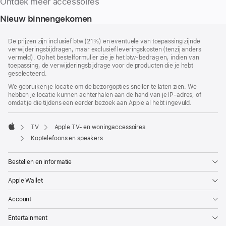
Ontdek meer accessoires
Nieuw binnengekomen
Voettekst
voetnoten
De prijzen zijn inclusief btw (21%) en eventuele van toepassing zijnde
verwijderingsbijdragen, maar exclusief leveringskosten (tenzij anders
vermeld). Op het bestelformulier zie je het btw-bedrag en, indien van
toepassing, de verwijderingsbijdrage voor de producten die je hebt
geselecteerd.
We gebruiken je locatie om de bezorgopties sneller te laten zien. We
hebben je locatie kunnen achterhalen aan de hand van je IP-adres, of
omdat je die tijdens een eerder bezoek aan Apple al hebt ingevuld.
TV
Apple TV- en woning­accessoires
Apple
Koptelefoons en speakers
Bestellen en informatie
Apple Wallet
Account
Entertainment