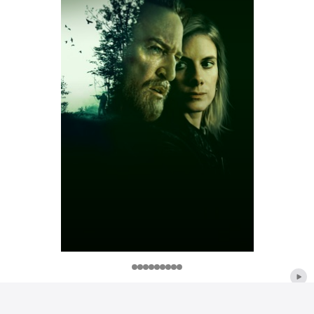
Item
Item
Item
Item
Item
Item
Item
Item
Item
Apple Footer
{n}
{n}
{n}
{n}
{n}
{n}
{n}
{n}
{n}
1
2
3
4
5
6
7
8
9