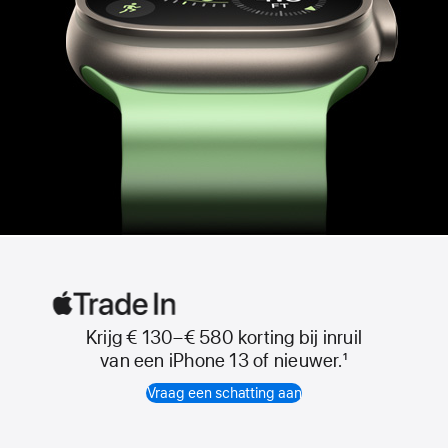
Krijg € 130–
€ 580 korting bij inruil
Apple Trade In
van een iPhone 13 of nieuwer.
1
Vraag een schatting aan