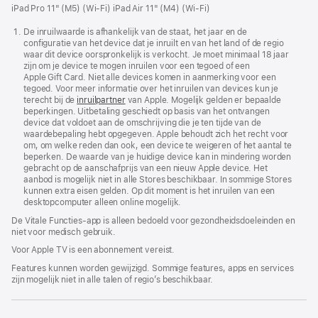
iPad Pro 11" (M5) (Wi-Fi)
iPad Air 11" (M4) (Wi-Fi)
-
-
-
-
-
-
-
-
-
Cape
Lucky
The
Silo
Sugar
Widow’s
Your
Monarch:
Traqués
De inruilwaarde is afhankelijk van de staat, het jaar en de
configuratie van het device dat je inruilt en van het land of de regio
Fear
Dink
Bay
Friends
Legacy
waar dit device oorspronkelijk is verkocht. Je moet minimaal 18 jaar
&
of
zijn om je device te mogen inruilen voor een tegoed of een
Apple Gift Card. Niet alle devices komen in aanmerking voor een
Neighbors
Monsters
tegoed. Voor meer informatie over het inruilen van devices kun je
terecht bij de
inruilpartner
van Apple. Mogelijk gelden er bepaalde
beperkingen. Uitbetaling geschiedt op basis van het ontvangen
device dat voldoet aan de omschrijving die je ten tijde van de
waardebepaling hebt opgegeven. Apple behoudt zich het recht voor
om, om welke reden dan ook, een device te weigeren of het aantal te
beperken. De waarde van je huidige device kan in mindering worden
gebracht op de aanschafprijs van een nieuw Apple device. Het
aanbod is mogelijk niet in alle Stores beschikbaar. In sommige Stores
kunnen extra eisen gelden. Op dit moment is het inruilen van een
desktopcomputer alleen online mogelijk.
De Vitale Functies-app is alleen bedoeld voor gezondheids­doeleinden en
niet voor medisch gebruik.
Voor Apple TV is een abonnement vereist.
Features kunnen worden gewijzigd. Sommige features, apps en services
zijn mogelijk niet in alle talen of regio’s beschikbaar.