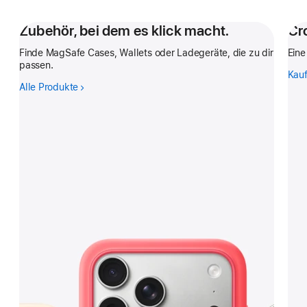
Zubehör, bei dem es klick macht.
Cr
Finde MagSafe Cases, Wallets oder Ladegeräte, die zu dir
Eine
passen.
Kau
Alle Produkte
-
Zubehör,
bei
dem
es
klick
macht.