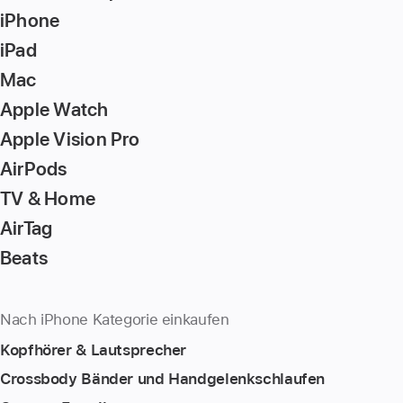
bei
bei
iPhone
Apple.
Apple.
iPad
Mac
Apple Watch
Apple Vision Pro
AirPods
TV & Home
AirTag
Beats
Nach iPhone Kategorie einkaufen
Kopfhörer & Lautsprecher
Crossbody Bänder und Handgelenkschlaufen