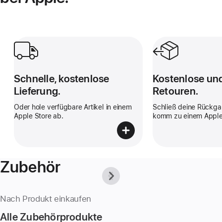
Schnelle, kostenlose Lieferung.
Kostenlose und ei
Schnelle, kostenlose
Kostenlose un
Lieferung.
Retouren.
Oder hole verfügbare Artikel in einem
Schließ deine Rückga
Apple Store ab.
komm zu einem Apple
Zubehör
Previous
Next
-
-
Zubehör
Zubehör
kaufst
kaufst
Nach Produkt einkaufen
du
du
am
am
Alle Zubehörprodukte
besten
besten