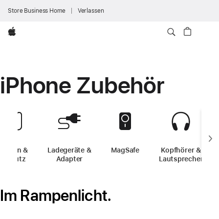
Store Business Home
Verlassen
Apple
iPhone Zubehör
Hüllen &
Ladegeräte &
MagSafe
-
iPhone Zubehör
Kopfhörer &
Schutz
-
iPhone Zubehör
Adapter
-
iPhone Zubehör
Lautsprecher
-
iP
Im Rampenlicht.