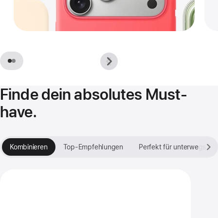
Previous
Next
-
-
Im
Im
Rampenlicht.
Rampenlicht.
Finde dein absolutes Must-
have.
Kombinieren
Top-Empfehlungen
Perfekt für unterwegs
Dein Style. Dein Case.