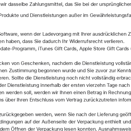
ir dasselbe Zahlungsmittel, das Sie bei der ursprüngliche
 Produkte und Dienstleistungen außer im Gewährleistungsf
Software, wenn der Ladevorgang mit Ihrer ausdrücklichen
 haben, dass Sie dadurch Ihr Widerrufsrecht verlieren.
e-Programm, iTunes Gift Cards, Apple Store Gift Cards u
acken von Geschenken, nachdem die Dienstleistung vollstä
lichen Zustimmung begonnen wurde und Sie zuvor zur Kenn
eren. Sollte die Dienstleistung noch nicht vollständig erbra
der Dienstleistung innerhalb der ersten vierzehn Tage nac
n werden soll, werden wir Ihnen einen Betrag in Rechnung 
ns über Ihren Entschluss vom Vertrag zurückzutreten info
zurückgegeben werden, wenn Sie nach der Lieferung geöff
dingungen auf der Außenseite der Verpackung enthielt und
dem Öffnen der Verpackung lesen konnten. Ausnahmsweise