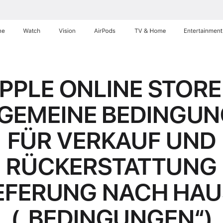
ne
Watch
Vision
AirPods
TV & Home
Entertainment
PPLE ONLINE STORE
GEMEINE BEDINGU
FÜR VERKAUF UND
RÜCKERSTATTUNG
IEFERUNG NACH HAU
(„BEDINGUNGEN“)