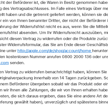
icht der Beförderer ist, die Waren in Besitz genommen haben
g des Vertragsabschlusses. Im Falle eines Vertrags über m
ellt haben und die getrennt geliefert werden, können sie di
in von Ihnen benannter Dritter, der nicht der Beförderer is
ung der Widerrufsfrist reicht es aus, wenn Sie die Mitte
derrufsfrist absenden. Um Ihr Widerrufsrecht auszuüben, mü
bsicht diesen Vertrag zu widerrufen oder die Produkte zurü
ter-Widerrufsformular, das Sie am Ende dieser Geschäfts
line unter
http://apple.com/de/shop/account/home
herunter
den kostenlosen Nummer anrufen 0800 2000 136 oder uns 
e.com
senden.
den Vertrag zu widerrufen benachrichtigt haben, können S
Originalverpackung innerhalb von 14 Tagen zurückgeben. So
 einem Beförderer übergeben sobald wir das Produkt oder 
wir Ihnen alle Zahlungen, die wir von Ihnen erhalten haben
ten, die sich daraus ergeben, dass Sie eine andere Art der
eferung gewählt haben), unverzüglich und spätestens binn