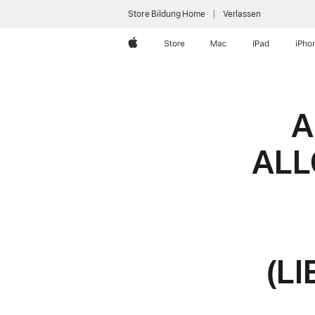
Store Bildung Home
Verlassen
Apple
Store
Mac
iPad
iPho
A
ALL
(L