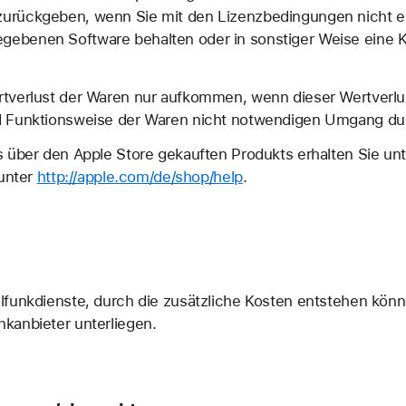
 zurückgeben, wenn Sie mit den Lizenzbedingungen nicht ei
egebenen Software behalten oder in sonstiger Weise eine
tverlust der Waren nur aufkommen, wenn dieser Wertverlus
d Funktionsweise der Waren nicht notwendigen Umgang dur
s über den Apple Store gekauften Produkts erhalten Sie u
 unter
http://apple.com/de/shop/help
.
lfunkdienste, durch die zusätzliche Kosten entstehen kö
kanbieter unterliegen.