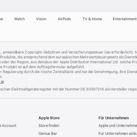
ne
Watch
Vision
AirPods
TV & Home
Entertainment
), anwendbare Copyright-Gebühren und Versicherungssteuer (wo erforderlich). Ni
rodukte, die entsprechend dem europäischen Mehrwertsteuergesetz als Dienstleist
er der Region, aus dem/aus der Apple Distribution International Ltd. solche Produ
te Produkt ist auf dem Auftragsformular aufgeführt.
t der Regulierung durch die irische Zentralbank und hat die Genehmigung, ihre Die
n.
.ie
eutschen Elektroaltgeräteregister mit der Nummer DE 93597216 als Hersteller regist
Apple Store
Für Unternehmen
e Account
Store finden
Apple und Unternehm
Genius Bar
Für Unternehmen eink