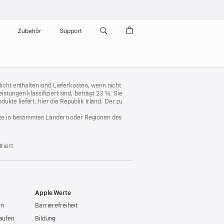
Zubehör
Support
cht enthalten sind Lieferkosten, wenn nicht
ungen klassifiziert sind, beträgt 23 %. Sie
kte liefert, hier die Republik Irland. Der zu
nste in bestimmten Ländern oder Regionen des
riert.
Apple Werte
en
Barrierefreiheit
aufen
Bildung