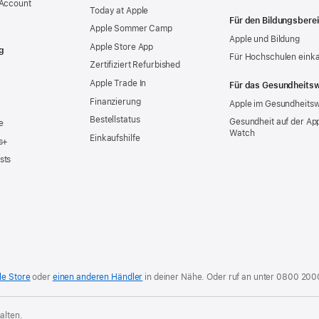
 Account
Today at Apple
Für den Bildungsbere
Apple Sommer Camp
Apple und Bildung
Apple Store App
g
Für Hochschulen eink
Zertifiziert Refurbished
Apple Trade In
Für das Gesundheits
Finanzierung
Apple im Gesundheits
Bestellstatus
Gesundheit auf der Ap
e
Watch
Einkaufshilfe
s+
sts
le Store
oder
einen anderen Händler
in deiner Nähe. Oder
ruf an unter
0800 200
alten.