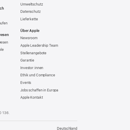
Umweltschutz
ich
Datenschutz
Lieferkette
aufen
Über Apple
wesen
Newsroom
wesen
Apple Leadership Team
ple
Stellenangebote
Garantie
Investor:innen
Ethik und Compliance
Events
Jobs schaffen in Europa
Apple Kontakt
0 136
.
Deutschland