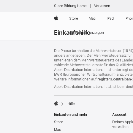
Store Bildung Home
Verlassen
Apple
Store
Mac
iPad
iPho
Lokale
Einkaufshilfe
Navigation
Alle Themen anzeigen
–
Menü
Footer
öffnen
Fußnoten
Die Preise beinhalten die Mehrwertsteuer (19 %
anders angegeben. Der Mehrwertsteuersatz für P
unterliegen dem Mehrwertsteuersatz des Landes od
zahlende Mehrwertsteuersatz für das Qualifizier
Apple Distribution International Ltd. unterlieg
EWR (Europäischer Wirtschaftsraum) anzubiete
Weitere Informationen auf
registers.centralbank
Apple Distribution International Ltd. ist beim d
Hilfe
Apple
Einkaufen und mehr
Account
Store
Deinen Appl
verwalten
Mac