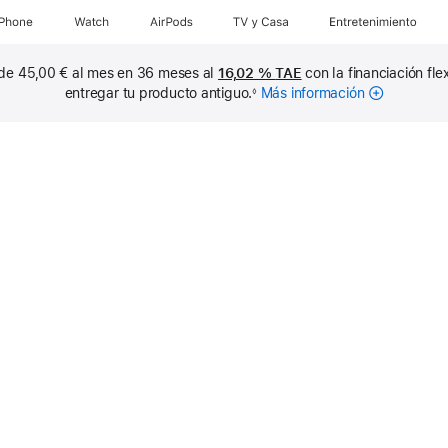
iPhone
Watch
AirPods
TV y Casa
Entretenimiento
sde 45,00 € al mes en 36 meses al
16,02 %
TAE
con la financiación flex
entregar tu producto antiguo.
Más información
sobre
◊
cuotas
mensuales