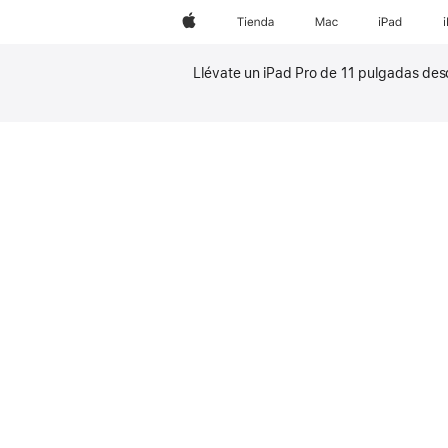
Apple
Tienda
Mac
iPad
Llévate un iPad Pro de 11 pulgadas de
Nota
a
Nota
pie
a
de
pie
página
de
página