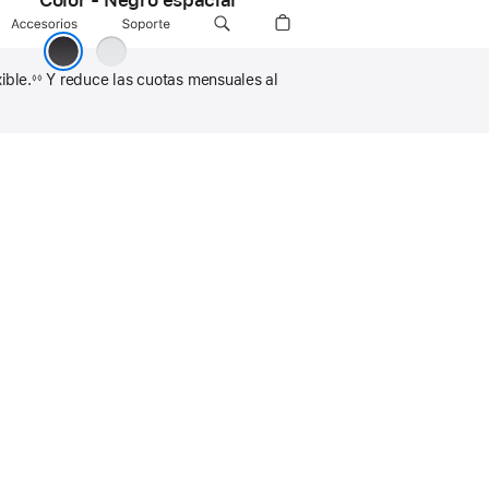
Color - Negro espacial
Accesorios
Soporte
Plata
Negro espacial
ible.
Y reduce las cuotas mensuales al
◊◊