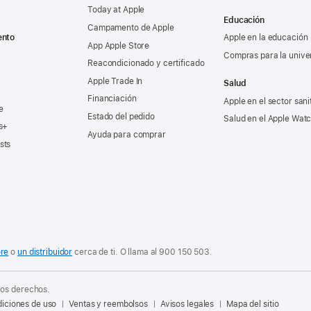
Today at Apple
Educación
Campamento de Apple
ento
Apple en la educación
App Apple Store
Compras para la unive
Reacondicionado y certificado
Apple Trade In
Salud
Financiación
Apple en el sector sani
e
Estado del pedido
Salud en el Apple Wat
s+
Ayuda para comprar
sts
ore
o
un distribuidor
cerca de ti. O
llama al
900 150 503
.
los derechos.
iciones de uso
Ventas y reembolsos
Avisos legales
Mapa del sitio