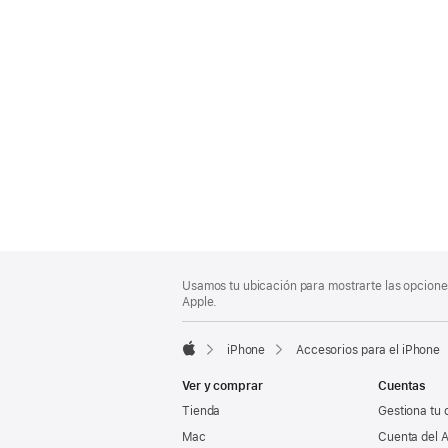
Nota
Notas
Usamos tu ubicación para mostrarte las opciones
al
a
Apple.
pie
pie
de
iPhone
Accesorios para el iPhone
página
Apple
Ver y comprar
Cuentas
Tienda
Gestiona tu 
Mac
Cuenta del A