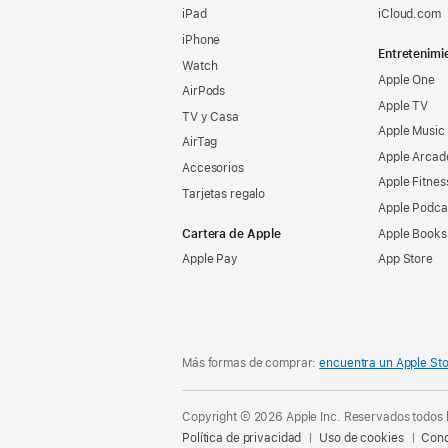
iPad
iCloud.com
iPhone
Entretenimi
Watch
Apple One
AirPods
Apple TV
TV y Casa
Apple Music
AirTag
Apple Arcad
Accesorios
Apple Fitnes
Tarjetas regalo
Apple Podca
Cartera de Apple
Apple Books
Apple Pay
App Store
Más formas de comprar:
encuentra un Apple St
Copyright © 2026 Apple Inc. Reservados todos 
Política de privacidad
Uso de cookies
Cond