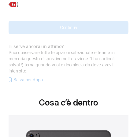
Scopri
iPad
di
Pro
più,
13"
Continua
Ti serve ancora un attimo?
Puoi conservare tutte le opzioni selezionate e tenere in
memoria questo dispositivo nella sezione “I tuoi articoli
salvati”, torna quando vuoi e ricomincia da dove avevi
interrotto.
Salva per dopo
Cosa c’è dentro