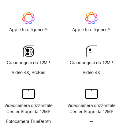
Apple Intelligence
Apple Intelligence
◊◊
◊◊
Nota
Nota
Grandangolo da 12MP
Grandangolo da 12MP
Video 4K, ProRes
Video 4K
Videocamera orizzontale
Videocamera orizzontale
Center Stage da 12MP
Center Stage da 12MP
Fotocamera TrueDepth
—
Fotocamera
TrueDepth
non