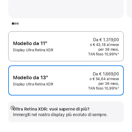
Da € 1.319,00
Modello da 11"
o € 43,18 al mese
per 36 mesi,
Display Ultra Retina XDR
TAN fisso 10,99%
②
Nota
Da € 1.669,00
Modello da 13"
o € 54,64 al mese
per 36 mesi,
Display Ultra Retina XDR
TAN fisso 10,99%
②
Nota
Ultra Retina XDR: vuoi saperne di più?
Mostra
Immergiti nel nostro display più evoluto di sempre.
di
più