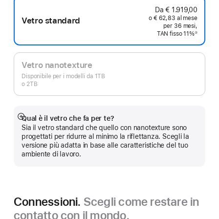
Da € 1.919,00
o € 62,83 al mese
Vetro standard
per 36 mesi,
TAN fisso 11%
②
Nota
Vetro nanotexture
Disponibile per i modelli da 1TB
o 2TB
Qual è il vetro che fa per te?
Mostra
Sia il vetro standard che quello con nanotexture sono
di
progettati per ridurre al minimo la riflettanza. Scegli la
più
versione più adatta in base alle caratteristiche del tuo
ambiente di lavoro.
Connessioni.
Scegli come restare in
contatto con il mondo.