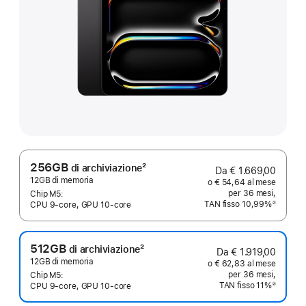
256GB
2
di archiviazione
Da € 1.669,00
Nota
12GB di memoria
o € 54,64 al mese
per 36 mesi,
Chip M5:
TAN fisso 10,99%
②
CPU 9‑core, GPU 10‑core
Nota
512GB
2
di archiviazione
Da € 1.919,00
Nota
12GB di memoria
o € 62,83 al mese
per 36 mesi,
Chip M5:
TAN fisso 11%
②
CPU 9‑core, GPU 10‑core
Nota