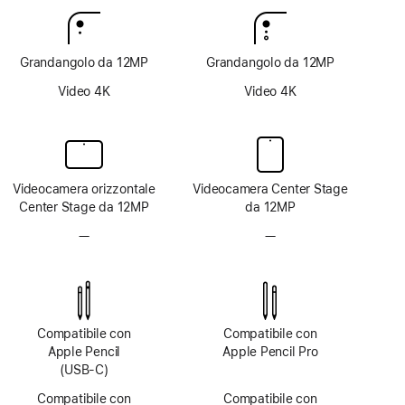
Grandangolo da 12MP
Grandangolo da 12MP
Video 4K
Video 4K
Videocamera orizzontale
Videocamera Center Stage
Center Stage da 12MP
da 12MP
—
Fotocamera
—
Fotocamera
TrueDepth
TrueDepth
non
non
disponibile
disponibile
Compatibile con
Compatibile con
Apple Pencil
Apple Pencil Pro
(USB‑C)
Compatibile con
Compatibile con