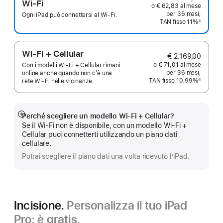
Wi-Fi
o € 62,83 al mese
per 36 mesi,
Ogni iPad può connettersi al Wi-Fi.
TAN fisso 11%
②
Nota
Wi-Fi + Cellular
€ 2.169,00
o € 71,01 al mese
Con i modelli Wi‑Fi + Cellular rimani
per 36 mesi,
online anche quando non c’è una
TAN fisso 10,99%
②
rete Wi‑Fi nelle vicinanze.
Nota
Perché scegliere un modello Wi‑Fi + Cellular?
Mostra
Se il Wi-Fi non è disponibile, con un modello Wi-Fi +
di
Cellular puoi connetterti utilizzando un piano dati
più
cellulare.
Potrai scegliere il piano dati una volta ricevuto l’iPad.
Incisione.
Personalizza il tuo iPad
Pro: è gratis.