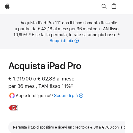
Apple
Acquista iPad Pro 11" con il finanziamento flessibile
a partire da € 43,18 al mese per 36 mesi con TAN fisso
10,99%.
E se fai la permuta, le rate saranno più basse.
②
①
Nota
Nota
Scopri di più
sulle
rate
mensili
Acquista iPad Pro
€ 1.919,00 o € 62,83 al mese
per 36 mesi, TAN fisso 11%
②
Nota
Nota
Apple Intelligence
Scopri di più
Informazioni
◊◊
su
Apple Intelligence
Scopri
iPad
per
di
Pro
iPad
più,
13"
Permuta il tuo dispositivo e ricevi un credito da € 30 a € 760 con la perm