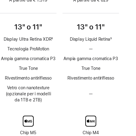
A partire da € 1.319
A partire da € 829
13" o 11"
13" o 11"
Display Ultra Retina XDR
3
Display Liquid Retina
3
Nota
Nota
Tecnologia ProMotion
—
Senza
tecnologia
Ampia gamma cromatica P3
Ampia gamma cromatica P3
ProMotion
True Tone
True Tone
Rivestimento antiriflesso
Rivestimento antiriflesso
Vetro con nanotexture
(opzionale per i modelli
—
Vetro
da 1TB e 2TB)
con
nanotexture
non
disponibile
Chip M5
Chip M4