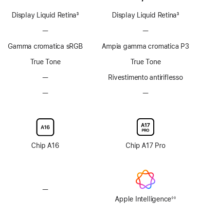
Display Liquid Retina
3
Display Liquid Retina
3
Nota
Nota
—
Senza
—
Senza
tecnologia
tecnologia
Gamma cromatica sRGB
Ampia gamma cromatica P3
ProMotion
ProMotion
True Tone
True Tone
—
Rivestimento
Rivestimento antiriflesso
antiriflesso
—
Vetro
—
Vetro
non
con
con
disponibile
nanotexture
nanotexture
non
non
disponibile
disponibile
Chip A16
Chip A17 Pro
—
Senza
Apple
Apple Intelligence
◊◊
Nota
Intelligence