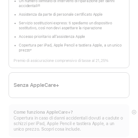
Un numero illimitato di interventi di riparazione per danni
accidentali
§§
Nota
Assistenza da parte di personale certificato Apple
Servizio sostituzioni express: ti spediamo un dispositivo
sostitutivo, così non devi aspettare la riparazione
Accesso prioritario all’assistenza Apple
Copertura per iPad, Apple Pencil e tastiera Apple, a un unico
prezzo
±
Nota
Premio di assicurazione comprensivo di tasse al 21,25%
Senza AppleCare+
Come funziona AppleCare+?
M
Copertura in caso di danni accidentali dovuti a cadute o
di
schizzi per iPad, Apple Pencil e tastiera Apple, a un
pi
unico prezzo. Scopri cosa include.