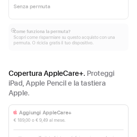
Senza permuta
Come funziona la permuta?
Mostra
Scopri come risparmiare su questo acquisto con una
di
permuta. O ricicla gratis il tuo dispositivo.
più
Copertura AppleCare+.
Proteggi
iPad, Apple Pencil e la tastiera
Apple.
Aggiungi AppleCare+
€ 189,00
o € 9,49
al mese.