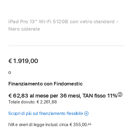
iPad Pro 13" Wi‑Fi 512GB con vetro standard -
Nero siderale
€ 1.919,00
o
Finanziamento con Findomestic
€ 62,83 al mese per 36 mesi, TAN fisso 11%
②
Nota
Totale dovuto: € 2.261,88
Scopri di più sul finanziamento flessibile
IVA e oneri di legge inclusi: circa € 355,00.
∆∆
Nota