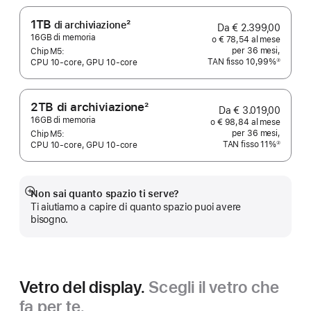
1TB
2
di archiviazione
Da € 2.399,00
Nota
16GB di memoria
o € 78,54 al mese
per 36 mesi,
Chip M5:
TAN fisso 10,99%
②
CPU 10‑core, GPU 10‑core
Nota
2TB
di archiviazione
2
Da € 3.019,00
Nota
16GB di memoria
o € 98,84 al mese
per 36 mesi,
Chip M5:
TAN fisso 11%
②
CPU 10-core, GPU 10-core
Nota
Non sai quanto spazio ti serve?
Mostra
Ti aiutiamo a capire di quanto spazio puoi avere
di
bisogno.
più
Vetro del display.
Scegli il vetro che
fa per te.