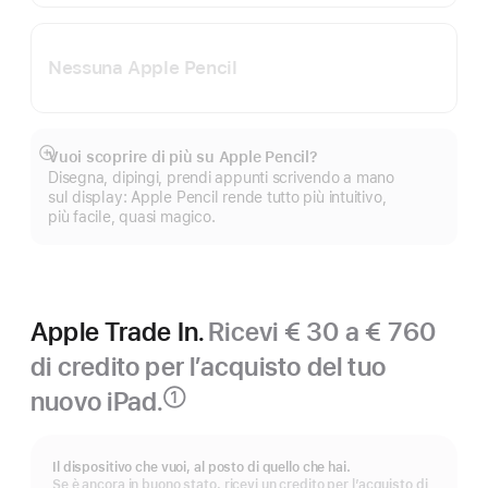
Nessuna Apple Pencil
Vuoi scoprire di più su Apple Pencil?
Mostra
Disegna, dipingi, prendi appunti scrivendo a mano
di
sul display: Apple Pencil rende tutto più intuitivo,
più
più facile, quasi magico.
Apple Trade In.
Ricevi € 30 a € 760
di credito per l’acquisto del tuo
nuovo iPad.
①
Nota
Il dispositivo che vuoi, al posto di quello che hai.
Se è ancora in buono stato, ricevi un credito per l’acquisto di