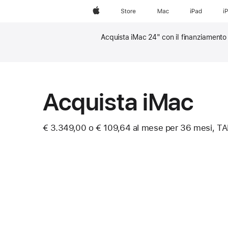
Apple
Store
Mac
iPad
i
Acquista iMac 24" con il finanziamento 
Nota
Nota
Acquista iMac
€ 3.349,00 o € 109,64 al mese per 36 mesi, T
Nota