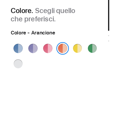
Colore.
Scegli quello
che preferisci.
Colore - Arancione
Blu
Viola
Rosa
Giallo
Verde
Arancione
Argento