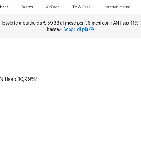
Phone
Watch
AirPods
TV & Casa
Intrattenimento
flessibile a partire da € 59,88 al mese per 36 mesi con TAN fisso 11%.
basse.
Scopri di più
sulle
②
rate
mensili
AN fisso 10,99%
①