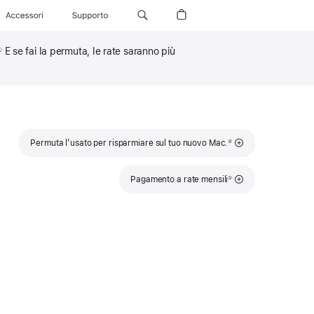
Accessori
Supporto
E se fai la permuta, le rate saranno più
①
Nota
Permuta l’usato per risparmiare sul tuo nuovo Mac.
②
Nota
Pagamento a rate mensili
①