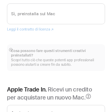
Sì, preinstalla sul Mac
Leggi il contratto di licenza
Logic
(Si
Pro
apre
in
una
nuova
Cosa possono fare questi strumenti creativi
Mostra
finestra)
preinstallati?
di
Scopri tutto ciò che queste potenti app professionali
più
possono aiutarti a creare fin da subito.
Apple Trade In.
Ricevi un credito
per acquistare un nuovo Mac.
②
Nota
Apple Trade In.