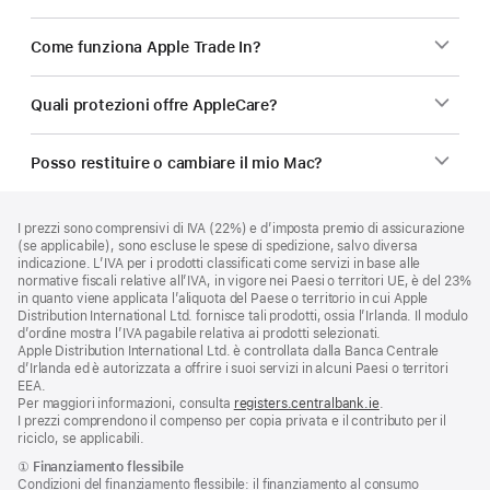
Come funziona Apple Trade In?
Quali protezioni offre AppleCare?
Posso restituire o cambiare il mio Mac?
Piè
Note
I prezzi sono comprensivi di IVA (22%) e d’imposta premio di assicurazione
a
di
(se applicabile), sono escluse le spese di spedizione, salvo diversa
piè
pagina
indicazione. L’IVA per i prodotti classificati come servizi in base alle
di
normative fiscali relative all’IVA, in vigore nei Paesi o territori UE, è del 23%
pagina
in quanto viene applicata l’aliquota del Paese o territorio in cui Apple
Distribution International Ltd. fornisce tali prodotti, ossia l’Irlanda. Il modulo
d’ordine mostra l’IVA pagabile relativa ai prodotti selezionati.
Apple Distribution International Ltd. è controllata dalla Banca Centrale
d’Irlanda ed è autorizzata a offrire i suoi servizi in alcuni Paesi o territori
EEA.
Per maggiori informazioni, consulta
registers.centralbank.ie
.
I prezzi comprendono il compenso per copia privata e il contributo per il
riciclo, se applicabili.
Nota
①
Finanziamento flessibile
Condizioni del finanziamento flessibile: il finanziamento al consumo