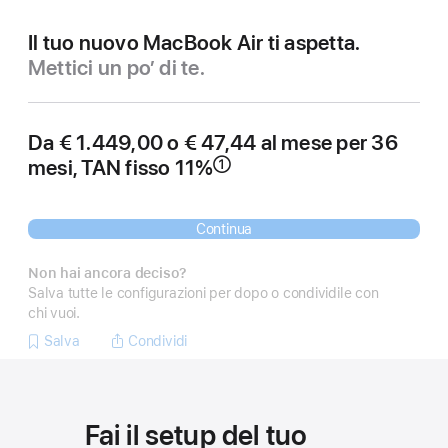
Il tuo nuovo MacBook Air ti aspetta.
Mettici un po’ di te.
Da € 1.449,00
o € 47,44 al mese per 36
mesi, TAN fisso 11%
①
Nota
Continua
Non hai ancora deciso?
Salva tutte le configurazioni per dopo o condividile con
chi vuoi.
Salva
Condividi
Fai il setup del tuo