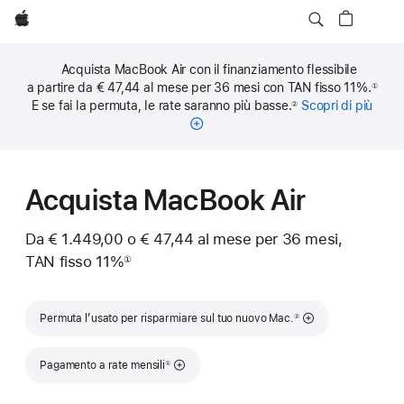
Apple
Acquista MacBook Air con il finanziamento flessibile
a partire da € 47,44 al mese per 36 mesi con TAN fisso 11%.
①
Nota
E se fai la permuta, le rate saranno più basse.
Scopri di più
sulle
②
Nota
rate
mensi
Acquista MacBook Air
Da € 1.449,00
o € 47,44 al mese per 36 mesi,
TAN fisso 11%
①
Nota
Nota
Permuta l’usato per risparmiare sul tuo nuovo Mac.
②
Nota
Pagamento a rate mensili
①