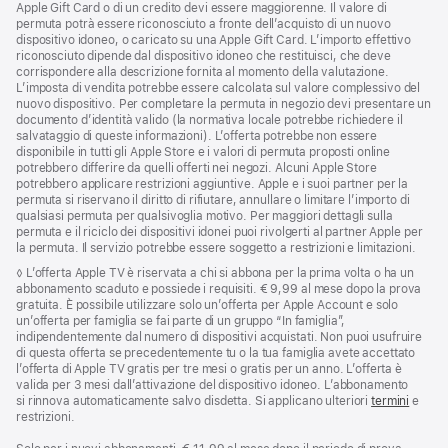
Apple Gift Card o di un credito devi essere maggiorenne. Il valore di
permuta potrà essere riconosciuto a fronte dell’acquisto di un nuovo
dispositivo idoneo, o caricato su una Apple Gift Card. L’importo effettivo
riconosciuto dipende dal dispositivo idoneo che restituisci, che deve
corrispondere alla descrizione fornita al momento della valutazione.
L’imposta di vendita potrebbe essere calcolata sul valore complessivo del
nuovo dispositivo. Per completare la permuta in negozio devi presentare un
documento d’identità valido (la normativa locale potrebbe richiedere il
salvataggio di queste informazioni). L’offerta potrebbe non essere
disponibile in tutti gli Apple Store e i valori di permuta proposti online
potrebbero differire da quelli offerti nei negozi. Alcuni Apple Store
potrebbero applicare restrizioni aggiuntive. Apple e i suoi partner per la
permuta si riservano il diritto di rifiutare, annullare o limitare l’importo di
qualsiasi permuta per qualsivoglia motivo. Per maggiori dettagli sulla
permuta e il riciclo dei dispositivi idonei puoi rivolgerti al partner Apple per
la permuta. Il servizio potrebbe essere soggetto a restrizioni e limitazioni.
Nota
◊ L’offerta Apple TV è riservata a chi si abbona per la prima volta o ha un
abbonamento scaduto e possiede i requisiti. € 9,99 al mese dopo la prova
gratuita. È possibile utilizzare solo un’offerta per Apple Account e solo
un’offerta per famiglia se fai parte di un gruppo “In famiglia”,
indipendentemente dal numero di dispositivi acquistati. Non puoi usufruire
di questa offerta se precedentemente tu o la tua famiglia avete accettato
l’offerta di Apple TV gratis per tre mesi o gratis per un anno. L’offerta è
valida per 3 mesi dall’attivazione del dispositivo idoneo. L’abbonamento
si rinnova automaticamente salvo disdetta. Si applicano ulteriori
termini
e
restrizioni.