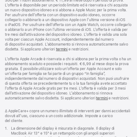
Solo per i nuovi abbonamenti. € 11,99 al mese dopo il periodo di prova.
L’offerta è disponibile per un periodo limitato ed è riservata a chi acquista
un nuovo dispositivo idoneo e si abbona a Apple Music per la prima volta.
Per usufruire dell’offerta con un dispositivo audio idoneo, occorre
collegarlo o abbinarlo a un dispositivo Apple con l’ultima versione di iOS
o iPadOS. Per usufruire dell’offerta con un Apple Watch, occorre collegarlo
o abbinarlo a un iPhone con l’ultima versione di iOS. L’offerta è valida per
tre mesi dall’attivazione del dispositivo idoneo. L’offerta è valida una sola
volta per ciascun Apple Account, indipendentemente dal numero
di dispositivi acquistati. L’abbonamento si rinnova automaticamente salvo
disdetta. Si applicano ulteriori
termini
e restrizioni.
L’offerta Apple Arcade è riservata a chi si abbona per la prima volta o ha un
abbonamento scaduto e possiede i requisiti. € 6,99 al mese dopo la prova
gratuita. È possibile utilizzare solo un’offerta per Apple Account e solo
un’offerta per famiglia se fai parte di un gruppo “In famiglia”,
indipendentemente dal numero di dispositivi acquistati. Non puoi usufruire
di questa offerta se precedentemente tu o la tua famiglia avete accettato
l’offerta di Apple Arcade gratis per tre mesi. L’offerta è valida per 3 mesi
dall’attivazione del dispositivo idoneo. L’abbonamento si rinnova
automaticamente salvo disdetta. Si applicano ulteriori
termini
e restrizioni.
Nota
∆ AppleCare+ copre un numero illimitato di interventi per danni accidentali
dovuti all’uso, ciascuno a un costo addizionale. Imposte a carico
del cliente.
Nota
1.
La dimensione del display è misurata in diagonale. Il display di
MacBook Air 13" e 15" è un rettangolo con gli angoli superiori