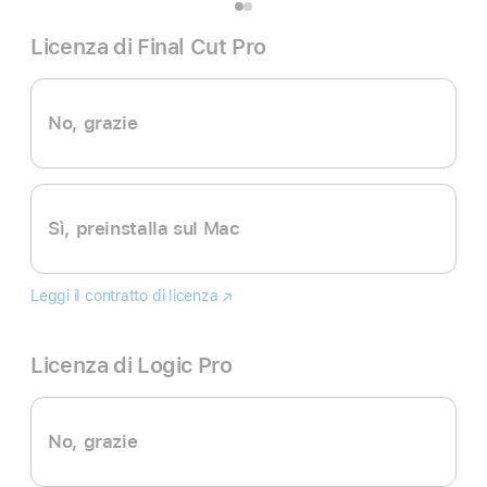
Licenza di Final Cut Pro
No, grazie
Sì, preinstalla sul Mac
Leggi il contratto di licenza
Final
(Si
Cut
apre
Pro
in
Licenza di Logic Pro
una
nuova
finestra)
No, grazie