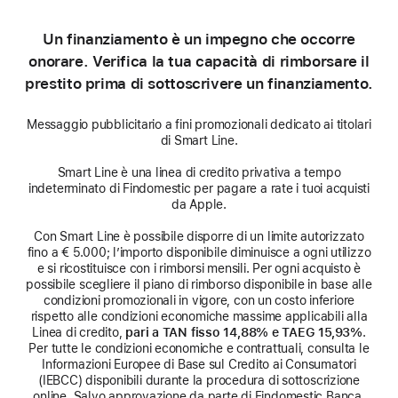
risparmiare
su
Un finanziamento è un impegno che occorre
un nuovo Mac.
onorare. Verifica la tua capacità di rimborsare il
prestito prima di sottoscrivere un finanziamento.
Messaggio pubblicitario a fini promozionali dedicato ai titolari
di Smart Line.
Smart Line è una linea di credito privativa a tempo
indeterminato di Findomestic per pagare a rate i tuoi acquisti
da Apple.
Con Smart Line è possibile disporre di un limite autorizzato
fino a € 5.000; l’importo disponibile diminuisce a ogni utilizzo
e si ricostituisce con i rimborsi mensili. Per ogni acquisto è
possibile scegliere il piano di rimborso disponibile in base alle
condizioni promozionali in vigore, con un costo inferiore
rispetto alle condizioni economiche massime applicabili alla
Linea di credito,
pari a TAN fisso 14,88% e TAEG 15,93%
.
Per tutte le condizioni economiche e contrattuali, consulta le
Informazioni Europee di Base sul Credito ai Consumatori
(IEBCC) disponibili durante la procedura di sottoscrizione
online. Salvo approvazione da parte di Findomestic Banca,