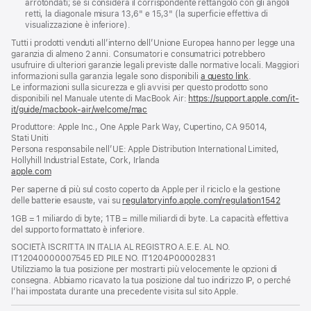
arrotondati; se si considera il corrispondente rettangolo con gli angoli
retti, la diagonale misura 13,6" e 15,3" (la superficie effettiva di
visualizzazione è inferiore).
Tutti i prodotti venduti all’interno dell’Unione Europea hanno per legge una
garanzia di almeno 2 anni. Consumatori e consumatrici potrebbero
usufruire di ulteriori garanzie legali previste dalle normative locali. Maggiori
informazioni sulla garanzia legale sono disponibili
a questo link
.
Le informazioni sulla sicurezza e gli avvisi per questo prodotto sono
disponibili nel Manuale utente di MacBook Air:
https://support.apple.com/it-
it/guide/macbook-air/welcome/mac
(si
apre
Produttore: Apple Inc., One Apple Park Way, Cupertino, CA 95014,
una
Stati Uniti
nuova
Persona responsabile nell’UE: Apple Distribution International Limited,
finestra)
Hollyhill Industrial Estate, Cork, Irlanda
apple.com
(si
apre
Per saperne di più sul costo coperto da Apple per il riciclo e la gestione
una
delle batterie esauste, vai su
regulatoryinfo.apple.com/regulation1542
(si
nuova
apre
finestra)
1GB = 1 miliardo di byte; 1TB = mille miliardi di byte. La capacità effettiva
una
del supporto formattato è inferiore.
nuova
finestra
SOCIETÀ ISCRITTA IN ITALIA AL REGISTRO A.E.E. AL NO.
IT12040000007545 ED PILE NO. IT1204P00002831
Utilizziamo la tua posizione per mostrarti più velocemente le opzioni di
consegna. Abbiamo ricavato la tua posizione dal tuo indirizzo IP, o perché
l’hai impostata durante una precedente visita sul sito Apple.