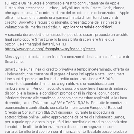
sull’Apple Online Store è promosso e gestito congiuntamente da Apple
Distribution International Limited, Hollyhill Industrial Estate, Cork, Irlanda,
che agisce in qualità di intermediario del credito e non di finanziatore. Apple
offre finanziamenti tramite una gamma limitata di fornitori di servizi di
credito. Soggetto a requisiti di idoneità, presentazione della richiesta e
valutazione del merito creditizio.
Si applicano termini e condizioni.
A seconda dei prodotti che hai scelto, potrebbe esserti proposto un prestito
finalizzato oppure Smart Line (o la possibilità di scegliere tra le due
opzioni). Per maggiori dettagli, vai su
https://www.apple.com/it/shop/browse/financing/terms.
Messaggio pubblicitario con finalità promozionali destinato a chi è titolare di
Smart Line:
Smart Line è una linea di credito privativa a tempo indeterminato, offerta da
Findomestic, che consente di pagare gli acquisti Apple a rate. Con Smart
Line puoi disporre di un limite di credito autorizzato fino a € 5.000;
l’importo disponibile diminuisce a ogni utilizzo e si ricostituisce con i
rimborsi mensili. Per ogni acquisto è possibile scegliere il piano di rimborso
disponibile in base alle condizioni promozionali in vigore, con un costo
inferiore rispetto alle condizioni economiche massime applicabili alla Linea
di credito, pari a TAN fisso 14,88% e TAEG 15,93%. Per tutte le condizioni
economiche e contrattuali, consulta le Informazioni Europee di Base sul
Credito ai Consumatori (IEBCC) disponibili durante la procedura di
sottoscrizione online. Salvo approvazione da parte di Findomestic Banca,
per la quale Apple opera in qualità di intermediario di credito non esclusivo.
I prodotti e le offerte di finanziamento disponibili in negozio possono
variare. Le offerte disponibili con il finanziamento flessibile possono subire