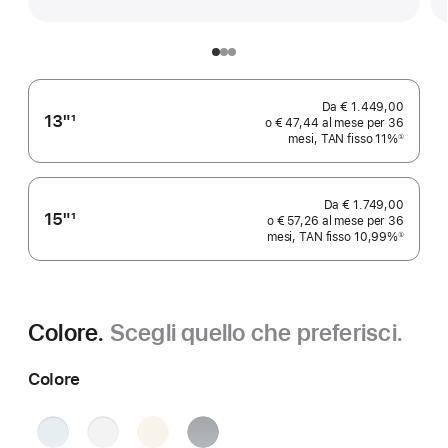
Da € 1.449,00
13"
1
o € 47,44 al mese per 36
Nota
mesi, TAN fisso 11%
①
Nota
Da € 1.749,00
15"
1
o € 57,26 al mese per 36
Nota
mesi, TAN fisso 10,99%
①
Nota
Colore.
Scegli quello che preferisci.
Colore
Celeste
Argento
Galassia
Mezzanotte