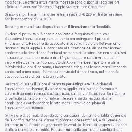
modifiche. Le offerte attualmente mostrate sono disponibili solo per chi
effettua un acquisto idoneo sull’Apple Store settore Consumer.
Si applicano il limite minimo per le transazioni di € 220 e il limite massimo
per le transazioni di € 4.000.
Dare in permuta il tuo dispositivo con il finanziamento flessibile
Il valore di permuta può essere applicato all’acquisto di un nuovo
dispositivo finanziabile oppure utilizzato per estinguere il piano di
Finanziamento Findomestic associato in essere. Il valore effettivamente
riconosciuto da Apple è subordinato alla ricezione del dispositivo idoneo
conforme alla descrizione fornita al momento della stima. Se non restituisci
il dispositivo per la permuta entro 14 giorni oppure se lo invii e accetti il
valore effettivamente riconosciuto da Apple inferiore rispetto alla stima
iniziale del valore di permuta, Findomestic adeguerà le rate mensili tenendo
conto, nel primo caso, del mancato invio del dispositivo o, nel secondo
caso, del valore di permuta aggiorato.
Se scegli di usare il valore di permuta per estinguere il tuo piano di
finanziamento esistente, il valore sarà applicato al piano e l’eventuale
valore di permuta residuo sarà applicato sul nuovo dispositivo. Se il valore
di permuta stimato o aggiornato è inferiore al saldo residuo, dovrai
continuare a corrispondere le rate mensili residue del piano di
finanziamento esistente.
Nota
② Il valore di permuta dipende dalle condizioni, dall’anno di fabbricazione e
dalla configurazione del dispositivo idoneo che restituisci, e dal Paese o
territorio in cui è stato originariamente venduto. Non tutti i dispositivi danno
diritto a ricevere un credito. Per usufruire della permuta in cambio di una