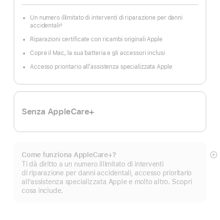
Un numero illimitato di interventi di riparazione per danni
accidentali
∆
Nota
Riparazioni certificate con ricambi originali Apple
Copre il Mac, la sua batteria e gli accessori inclusi
Accesso prioritario all’assistenza specializzata Apple
Senza AppleCare+
Come funziona AppleCare+?
M
Ti dà diritto a un numero illimitato di interventi
di
di riparazione per danni accidentali, accesso prioritario
pi
all’assistenza specializzata Apple e molto altro. Scopri
cosa include.