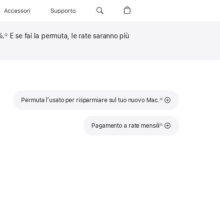
Accessori
Supporto
%.
E se fai la permuta, le rate saranno più
①
Nota
Permuta l’usato per risparmiare sul tuo nuovo Mac.
②
Nota
Pagamento a rate mensili
①