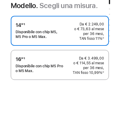
Modello.
Scegli una misura.
Da € 2.249,00
14"
1
o € 73,63 al mese
Nota
Disponibile con chip M5,
per 36 mesi,
M5 Pro o M5 Max.
TAN fisso 11%
①
Nota
Da € 3.499,00
16"
1
o € 114,55 al mese
Nota
Disponibile con chip M5 Pro
per 36 mesi,
o M5 Max.
TAN fisso 10,99%
①
Nota