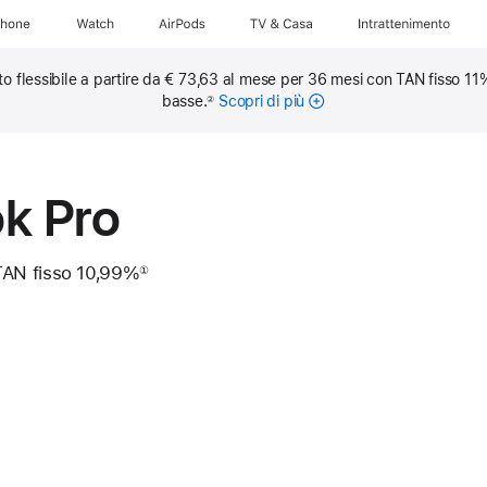
Phone
Watch
AirPods
TV & Casa
Intrattenimento
o flessibile a partire da € 73,63 al mese per 36 mesi con TAN fisso 11
basse.
Scopri di più
sulle
②
rate
mensili
k Pro
TAN fisso 10,99%
①