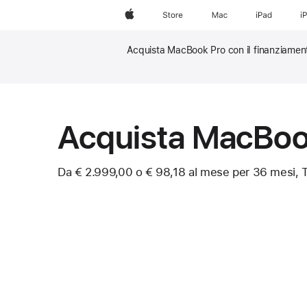
Apple
Store
Mac
iPad
i
Acquista MacBook Pro con il finanziament
Nota
Nota
Acquista MacBoo
Da € 2.999,00
o € 98,18 al mese per 36 mesi, 
Nota