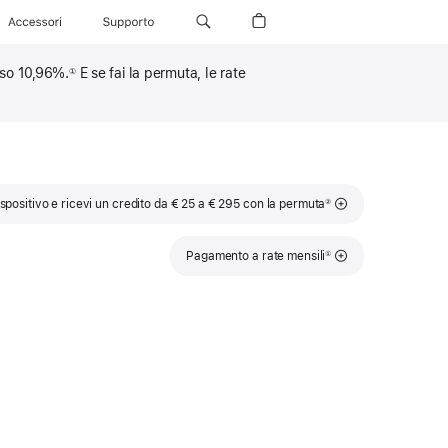
Accessori
Supporto
sso 10,96%.
E se fai la permuta, le rate
①
Nota
ispositivo e ricevi un credito da € 25 a € 295 con la permuta
②
Nota
Pagamento a rate mensili
①