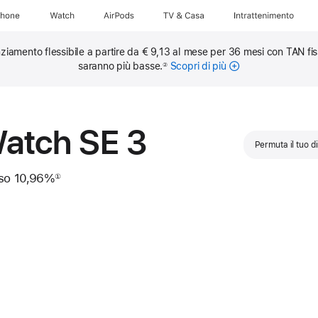
Phone
Watch
AirPods
TV & Casa
Intrattenimento
ziamento flessibile a partire da € 9,13 al mese per 36 mesi con TAN fi
saranno più basse.
Scopri di più
sulle
②
rate
mensili
Watch SE 3
Permuta il tuo d
sso 10,96%
①