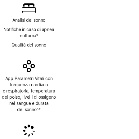
Analisi del sonno
Notifiche in caso di apnea
notturna
6
Nota
Qualità del sonno
App Parametri Vitali con
frequenza cardiaca
e respiratoria, temperatura
del polso, livelli di ossigeno
nel sangue e durata
del sonno
7
5
,
Nota
Nota