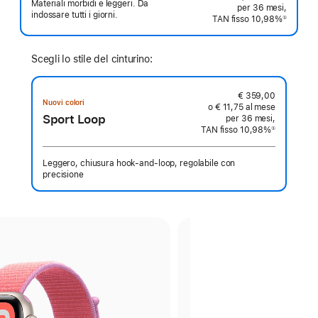
Materiali morbidi e leggeri. Da
per 36 mesi,
indossare tutti i giorni.
TAN fisso 10,98%
①
Nota
Scegli lo stile del cinturino:
€ 359,00
Nuovi colori
o € 11,75 al mese
Sport Loop
per 36 mesi,
TAN fisso 10,98%
①
Nota
Leggero, chiusura hook‑and‑loop, regolabile con
precisione