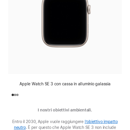
Apple Watch SE 3 con cassa in alluminio galassia
I nostri obiettivi ambientali.
Entro il 2030, Apple vuole raggiungere
l’obiettivo impatto
neutro
(Si
. È per questo che Apple Watch SE 3 non include