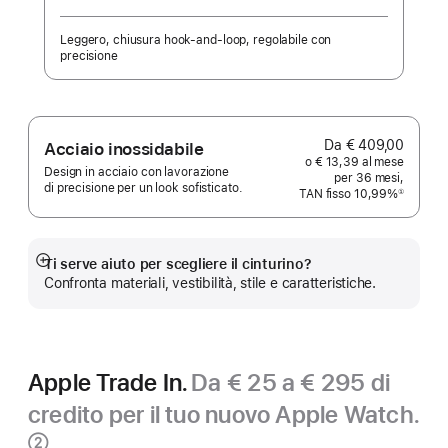
Nota
Leggero, chiusura hook‑and‑loop, regolabile con
precisione
Da € 409,00
Acciaio inossidabile
o € 13,39 al mese
Design in acciaio con lavorazione
per 36 mesi,
di precisione per un look sofisticato.
TAN fisso 10,99%
①
Nota
Ti serve aiuto per scegliere il cinturino?
Mostra
Confronta materiali, vestibilità, stile e caratteristiche.
di
più
Apple Trade In.
Da € 25 a € 295 di
credito per il tuo nuovo Apple Watch.
Nota
②