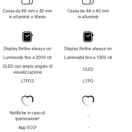
Cassa da 46 mm o 42 mm
Cassa da 44 o 40 mm
in alluminio o titanio
in alluminio
Display Retina always‑on
Display Retina always‑on
Luminosità fino a 2000 nit
Luminosità fino a 1000 nit
OLED con ampio angolo di
OLED
visualizzazione
LTPO3
LTPO
Notifiche in caso di
-
Notifiche
ipertensione
2
ipertensione
Nota
App ECG
3
-
non
App