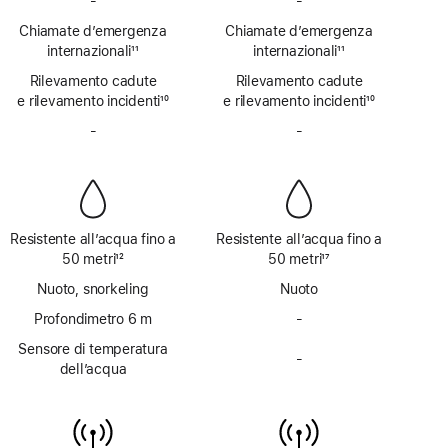
-
SOS
-
SOS
emergenze
emergenze
Chiamate d’emergenza
Chiamate d’emergenza
via
via
internazionali
11
internazionali
11
satellite
satellite
Nota
Nota
Rilevamento cadute
non
Rilevamento cadute
non
e rilevamento incidenti
disponibile
10
e rilevamento incidenti
disponibile
10
Nota
Nota
-
Sirena
-
Sirena
non
non
disponibile
disponibile
Resistente all’acqua fino a
Resistente all’acqua fino a
50 metri
12
50 metri
17
Nota
Nota
Nuoto, snorkeling
Nuoto
Profondimetro 6 m
-
Profondimetro
fino
Sensore di temperatura
-
a 6 m
Sensore
dell’acqua
non
di temperatura
disponibile
dell’acqua
non
disponibile