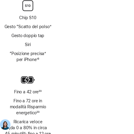
Chip S10
Gesto “Scatto del polso”
Gesto doppio tap
Siri
“Posizione precisa”
per iPhone
13
Nota
Fino a 42 ore
23
Nota
Fino a 72 ore in
modalità Risparmio
energetico
23
Nota
Ricarica veloce
(da 0 a 80% in circa
45 minuti
24
; fino a 12 ore