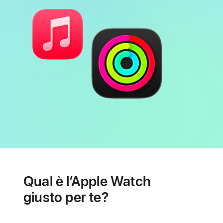
Batteria
Funzioni
per
Qual è l’Apple Watch
la
salute
giusto per te?
cardiaca