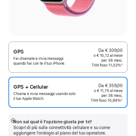
Da € 309,00
GPS
o € 10,12 al mese
Fai chiamate e invia messaggi
per 36 mesi,
quando hai con te il tuo iPhone.
TAN fisso 11,02%
①
Nota
Da € 359,00
GPS + Cellular
o € 11,75 al mese
Chiama e invia messaggi usando solo
per 36 mesi,
il tuo Apple Watch.
TAN fisso 10,98%
①
Nota
Non sai qual è l’opzione giusta per te?
Mostra
Scopri di più sulla connettività cellulare e su come
di
aggiungere l’orologio al piano del tuo operatore.
più