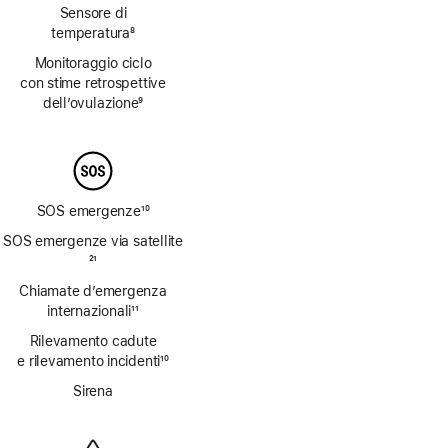
Sensore di
temperatura
8
Nota
Monitoraggio ciclo
con stime retrospettive
dell’ovulazione
9
Nota
SOS emergenze
10
Nota
SOS emergenze via satellite
Nota
21
Chiamate d’emergenza
internazionali
11
Nota
Rilevamento cadute
e rilevamento incidenti
10
Nota
Sirena