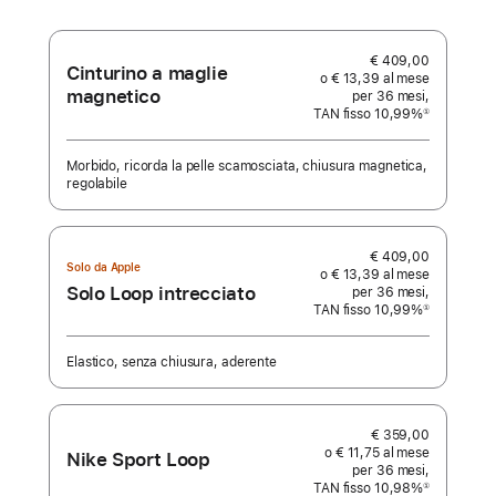
dell’unità
€ 409,00
Cinturino a maglie
o € 13,39 al mese
magnetico
per 36 mesi,
TAN fisso 10,99%
①
Nota
Morbido, ricorda la pelle scamosciata, chiusura magnetica,
regolabile
€ 409,00
Solo da Apple
o € 13,39 al mese
Solo Loop intrecciato
per 36 mesi,
TAN fisso 10,99%
①
Nota
Elastico, senza chiusura, aderente
€ 359,00
o € 11,75 al mese
Nike Sport Loop
per 36 mesi,
TAN fisso 10,98%
①