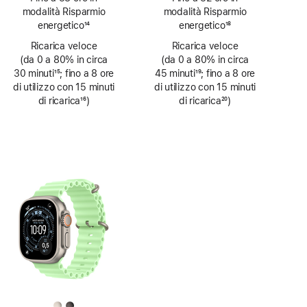
modalità Risparmio
modalità Risparmio
energetico
14
energetico
18
Nota
Nota
Ricarica veloce
Ricarica veloce
(da 0 a 80% in circa
(da 0 a 80% in circa
30 minuti
15
; fino a 8 ore
45 minuti
19
; fino a 8 ore
Nota
di utilizzo con 15 minuti
Nota
di utilizzo con 15 minuti
di ricarica
16
)
di ricarica
20
)
Nota
Nota