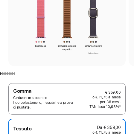
Gomma
€ 359,00
o € 11,75 al mese
Cinturini in silicone e
per 36 mesi,
fluoroelastomero, flessibili e a prova
TAN fisso 10,98%
①
di nuotate.
Nota
Da € 359,00
Tessuto
o € 11,75 al mese