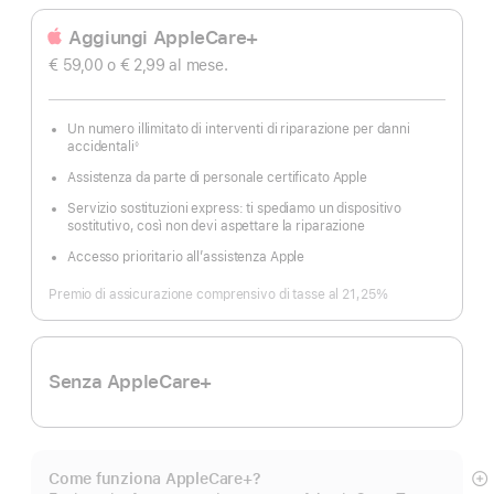
Aggiungi AppleCare+
€ 59,00
o € 2,99
al mese.
Un numero illimitato di interventi di riparazione per danni
accidentali
◊
Nota
Assistenza da parte di personale certificato Apple
Servizio sostituzioni express: ti spediamo un dispositivo
sostitutivo, così non devi aspettare la riparazione
Accesso prioritario all’assistenza Apple
Premio di assicurazione comprensivo di tasse al 21,25%
Senza AppleCare+
Come funziona AppleCare+?
M