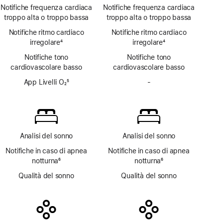
Nota
disponibili
ECG
Notifiche frequenza cardiaca
Notifiche frequenza cardiaca
non
troppo alta o troppo bassa
troppo alta o troppo bassa
disponibile
Notifiche ritmo cardiaco
Notifiche ritmo cardiaco
irregolare
4
irregolare
4
Nota
Nota
Notifiche tono
Notifiche tono
cardiovascolare basso
cardiovascolare basso
App Livelli O₂
5
-
App
Nota
Livelli O₂
non
disponibile
Analisi del sonno
Analisi del sonno
Notifiche in caso di apnea
Notifiche in caso di apnea
notturna
6
notturna
6
Nota
Nota
Qualità del sonno
Qualità del sonno