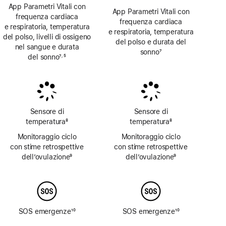
App Parametri Vitali con
App Parametri Vitali con
frequenza cardiaca
frequenza cardiaca
e respiratoria, temperatura
e respiratoria, temperatura
del polso, livelli di ossigeno
del polso e durata del
nel sangue e durata
sonno
7
del sonno
7
5
,
Nota
Nota
Nota
Sensore di
Sensore di
temperatura
8
temperatura
8
Nota
Nota
Monitoraggio ciclo
Monitoraggio ciclo
con stime retrospettive
con stime retrospettive
dell’ovulazione
9
dell’ovulazione
9
Nota
Nota
SOS emergenze
10
SOS emergenze
10
Nota
Nota