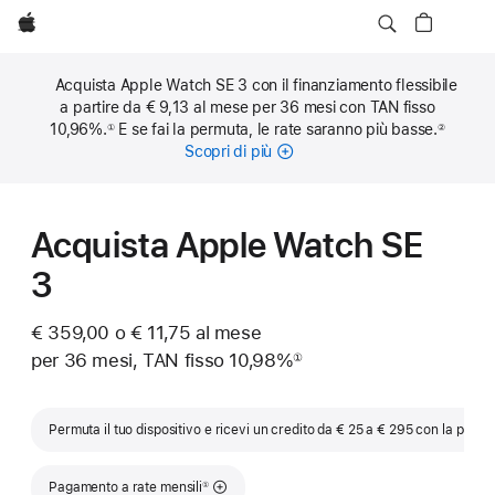
Apple
Acquista Apple Watch SE 3 con il finanziamento flessibile
a partire da € 9,13 al mese per 36 mesi con TAN fisso
10,96%.
E se fai la permuta, le rate saranno più basse.
①
②
Nota
Nota
Scopri di più
sulle
rate
mensili
Acquista Apple Watch SE
3
€ 359,00 o € 11,75 al mese
per 36 mesi, TAN fisso 10,98%
①
Nota
Permuta il tuo dispositivo e ricevi un credito da € 25 a € 295 con la permu
Nota
Pagamento a rate mensili
①