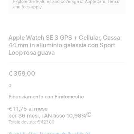
Explore the features and coverage of AppleCare. Terms
di
and fees apply.
pi
Apple Watch SE 3 GPS + Cellular, Cassa
44 mm in alluminio galassia con Sport
Loop rosa guava
€ 359,00
o
Finanziamento con Findomestic
€ 11,75 al mese
per 36 mesi, TAN fisso 10,98%
①
Nota
Totale dovuto: € 423,00
Scopri di più sul finanziamento flessibile