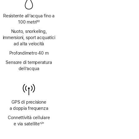
Resistente all’acqua fino a
100 metri
22
Nota
Nuoto, snorkeling,
immersioni, sport acquatici
ad alta velocità
Profondimetro 40 m
Sensore di temperatura
dell’acqua
GPS di precisione
a doppia frequenza
Connettività cellulare
e via satellite
1
21
,
Nota
Nota