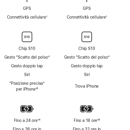
GPS
GPS
Connettività cellulare
1
Connettività cellulare
1
Nota
Nota
Chip S10
Chip S10
Gesto “Scatto del polso”
Gesto “Scatto del polso”
Gesto doppio tap
Gesto doppio tap
Siri
Siri
“Posizione precisa”
Trova iPhone
per iPhone
13
Nota
Fino a 24 ore
14
Fino a 18 ore
18
Nota
Nota
Fino a 38 ore in
Fino a 32 ore in