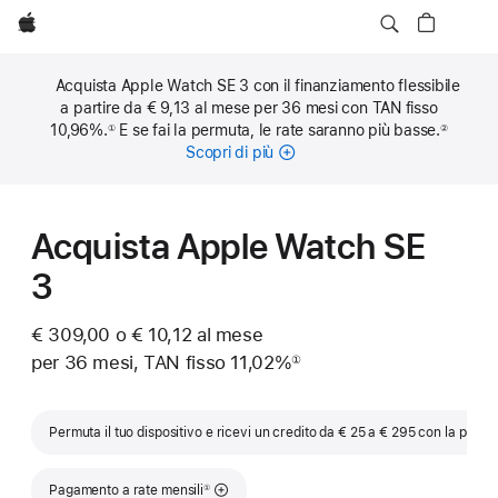
Apple
Acquista Apple Watch SE 3 con il finanziamento flessibile
a partire da € 9,13 al mese per 36 mesi con TAN fisso
10,96%.
E se fai la permuta, le rate saranno più basse.
①
②
Nota
Nota
Scopri di più
sulle
rate
mensili
Acquista Apple Watch SE
3
€ 309,00 o € 10,12 al mese
per 36 mesi, TAN fisso 11,02%
①
Nota
Permuta il tuo dispositivo e ricevi un credito da € 25 a € 295 con la permu
Nota
Pagamento a rate mensili
①