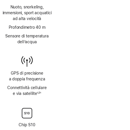
Nota
Nuoto, snorkeling,
immersioni, sport acquatici
ad alta velocità
Profondimetro 40 m
Sensore di temperatura
dell’acqua
GPS di precisione
a doppia frequenza
Connettività cellulare
e via satellite
1
21
,
Nota
Nota
Chip S10