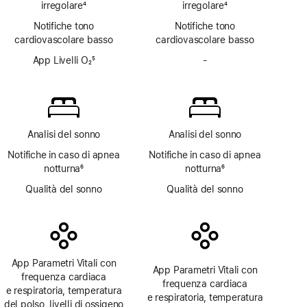
irregolare
4
irregolare
4
Nota
Nota
Notifiche tono
Notifiche tono
cardiovascolare basso
cardiovascolare basso
App Livelli O₂
5
-
App
Nota
Livelli O₂
non
disponibile
Analisi del sonno
Analisi del sonno
Notifiche in caso di apnea
Notifiche in caso di apnea
notturna
6
notturna
6
Nota
Nota
Qualità del sonno
Qualità del sonno
App Parametri Vitali con
App Parametri Vitali con
frequenza cardiaca
frequenza cardiaca
e respiratoria, temperatura
e respiratoria, temperatura
del polso, livelli di ossigeno