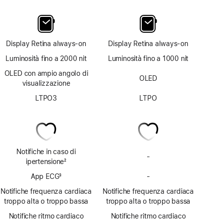
Display Retina always‑on
Display Retina always‑on
Luminosità fino a 2000 nit
Luminosità fino a 1000 nit
OLED con ampio angolo di
OLED
visualizzazione
LTPO3
LTPO
Notifiche in caso di
-
Notifiche
ipertensione
2
ipertensione
Nota
App ECG
3
-
non
App
Nota
disponibili
ECG
Notifiche frequenza cardiaca
Notifiche frequenza cardiaca
non
troppo alta o troppo bassa
troppo alta o troppo bassa
disponibile
Notifiche ritmo cardiaco
Notifiche ritmo cardiaco