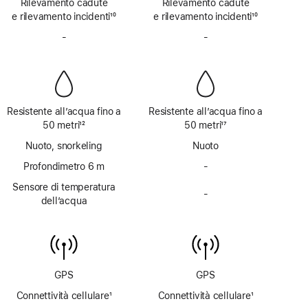
Rilevamento cadute
non
Rilevamento cadute
non
e rilevamento incidenti
disponibile
10
e rilevamento incidenti
disponibile
10
Nota
Nota
-
Sirena
-
Sirena
non
non
disponibile
disponibile
Resistente all’acqua fino a
Resistente all’acqua fino a
50 metri
12
50 metri
17
Nota
Nota
Nuoto, snorkeling
Nuoto
Profondimetro 6 m
-
Profondimetro
fino
Sensore di temperatura
-
a 6 m
Sensore
dell’acqua
non
di temperatura
disponibile
dell’acqua
non
disponibile
GPS
GPS
Connettività cellulare
1
Connettività cellulare
1