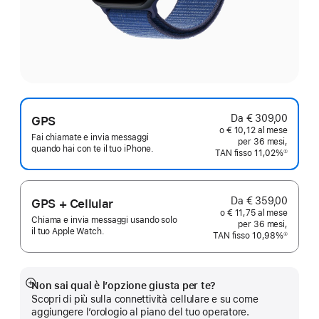
Da € 309,00
GPS
o € 10,12 al mese
Fai chiamate e invia messaggi
per 36 mesi,
quando hai con te il tuo iPhone.
TAN fisso 11,02%
①
Nota
Da € 359,00
GPS + Cellular
o € 11,75 al mese
Chiama e invia messaggi usando solo
per 36 mesi,
il tuo Apple Watch.
TAN fisso 10,98%
①
Nota
Non sai qual è l’opzione giusta per te?
Mostra
Scopri di più sulla connettività cellulare e su come
di
aggiungere l’orologio al piano del tuo operatore.
più