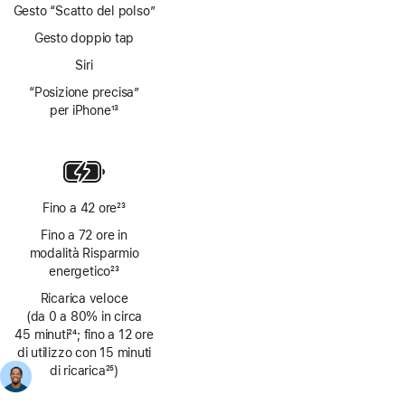
Gesto “Scatto del polso”
Gesto doppio tap
Siri
“Posizione precisa”
per iPhone
13
Nota
Fino a 42 ore
23
Nota
Fino a 72 ore in
modalità Risparmio
energetico
23
Nota
Ricarica veloce
(da 0 a 80% in circa
45 minuti
24
; fino a 12 ore
Nota
di utilizzo con 15 minuti
di ricarica
25
)
Nota