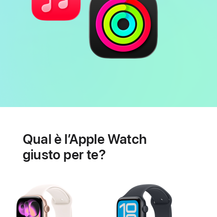
Batteria
Funzioni
per
Qual è l’Apple Watch
la
salute
giusto per te?
cardiaca