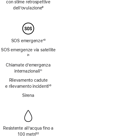
con stime retrospettive
dell’ovulazione
9
Nota
SOS emergenze
10
Nota
SOS emergenze via satellite
Nota
21
Chiamate d’emergenza
internazionali
11
Nota
Rilevamento cadute
e rilevamento incidenti
10
Nota
Sirena
Resistente all’acqua fino a
100 metri
22