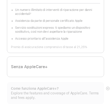
Un numero illimitato di interventi di riparazione per danni
accidentali
◊
Nota
Assistenza da parte di personale certificato Apple
Servizio sostituzioni express: ti spediamo un dispositivo
sostitutivo, così non devi aspettare la riparazione
Accesso prioritario all’assistenza Apple
Premio di assicurazione comprensivo di tasse al 21,25%
Senza AppleCare+
Come funziona AppleCare+?
M
Explore the features and coverage of AppleCare. Terms
di
and fees apply.
pi