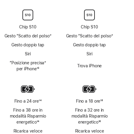
Nota
Nota
Chip S10
Chip S10
Gesto “Scatto del polso”
Gesto “Scatto del polso”
Gesto doppio tap
Gesto doppio tap
Siri
Siri
“Posizione precisa”
Trova iPhone
per iPhone
13
Nota
Fino a 24 ore
14
Fino a 18 ore
18
Nota
Nota
Fino a 38 ore in
Fino a 32 ore in
modalità Risparmio
modalità Risparmio
energetico
14
energetico
18
Nota
Nota
Ricarica veloce
Ricarica veloce