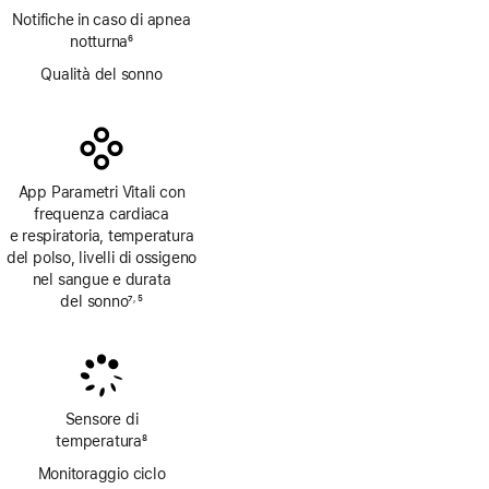
Notifiche in caso di apnea
notturna
6
Nota
Qualità del sonno
App Parametri Vitali con
frequenza cardiaca
e respiratoria, temperatura
del polso, livelli di ossigeno
nel sangue e durata
del sonno
7
5
,
Nota
Nota
Sensore di
temperatura
8
Nota
Monitoraggio ciclo