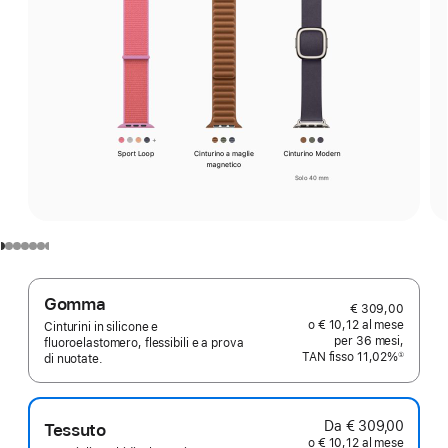
Gomma
€ 309,00
o € 10,12 al mese
Cinturini in silicone e
per 36 mesi,
fluoroelastomero, flessibili e a prova
TAN fisso 11,02%
①
di nuotate.
Nota
Da € 309,00
Tessuto
o € 10,12 al mese