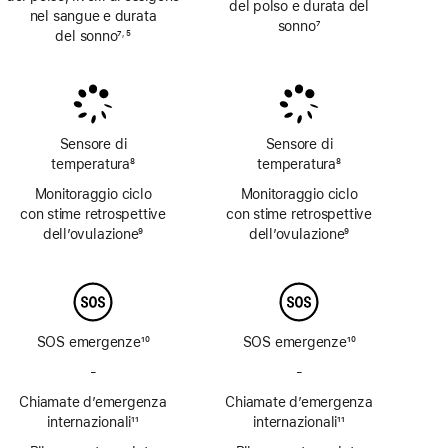
del polso e durata del
nel sangue e durata
sonno
7
del sonno
7
5
,
Nota
Nota
Nota
Sensore di
Sensore di
temperatura
8
temperatura
8
Nota
Nota
Monitoraggio ciclo
Monitoraggio ciclo
con stime retrospettive
con stime retrospettive
dell’ovulazione
9
dell’ovulazione
9
Nota
Nota
SOS emergenze
10
SOS emergenze
10
Nota
Nota
-
SOS
-
SOS
emergenze
emergenze
Chiamate d’emergenza
Chiamate d’emergenza
via
via
internazionali
11
internazionali
11
satellite
satellite
Nota
Nota