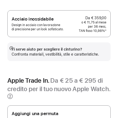
Da € 359,00
Acciaio inossidabile
o € 11,75 al mese
Design in acciaio con lavorazione
per 36 mesi,
di precisione per un look sofisticato.
TAN fisso 10,98%
①
Nota
Ti serve aiuto per scegliere il cinturino?
Mostra
Confronta materiali, vestibilità, stile e caratteristiche.
di
più
Apple Trade In.
Da € 25 a € 295 di
credito per il tuo nuovo Apple Watch.
Nota
②
Apple Trade In.
Aggiungi una permuta