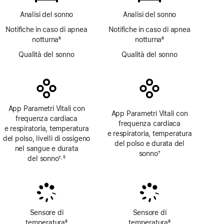
Analisi del sonno
Analisi del sonno
Notifiche in caso di apnea
Notifiche in caso di apnea
notturna
6
notturna
6
Nota
Nota
Qualità del sonno
Qualità del sonno
App Parametri Vitali con
App Parametri Vitali con
frequenza cardiaca
frequenza cardiaca
e respiratoria, temperatura
e respiratoria, temperatura
del polso, livelli di ossigeno
del polso e durata del
nel sangue e durata
sonno
7
del sonno
7
5
,
Nota
Nota
Nota
Sensore di
Sensore di
temperatura
8
temperatura
8