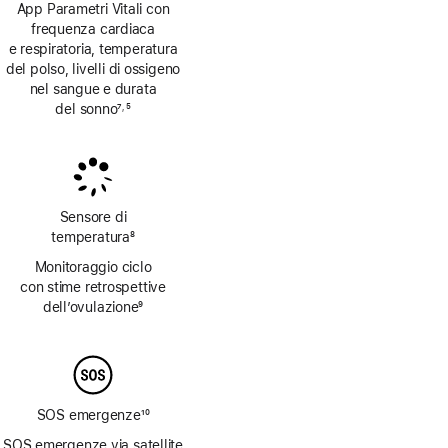
App Parametri Vitali con
frequenza cardiaca
e respiratoria, temperatura
del polso, livelli di ossigeno
nel sangue e durata
del sonno
7
5
,
Nota
Nota
Sensore di
temperatura
8
Nota
Monitoraggio ciclo
con stime retrospettive
dell’ovulazione
9
Nota
SOS emergenze
10
Nota
SOS emergenze via satellite