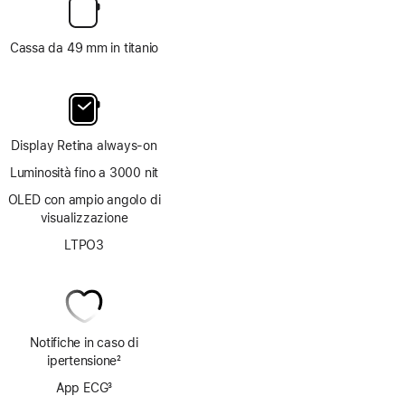
Cassa da 49 mm in titanio
Display Retina always‑on
Luminosità fino a 3000 nit
OLED con ampio angolo di
visualizzazione
LTPO3
Notifiche in caso di
ipertensione
2
Nota
App ECG
3