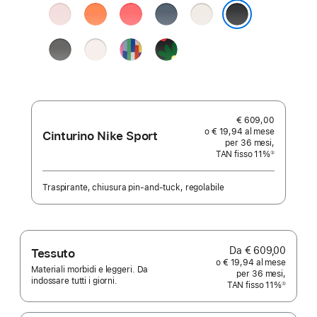
Rosa
Mandarino
Rosa
Blu
Galassia
chiaro
guava
salmastro
Nero
Grigio
Rosa
Pride
Black
pietra
fard
Edition
Unity
-
Fiori
dell’unità
€ 609,00
o € 19,94 al mese
Cinturino Nike Sport
per 36 mesi,
TAN fisso 11%
①
Nota
Traspirante, chiusura pin‑and‑tuck, regolabile
Da € 609,00
Tessuto
o € 19,94 al mese
Materiali morbidi e leggeri. Da
per 36 mesi,
indossare tutti i giorni.
TAN fisso 11%
①
Nota