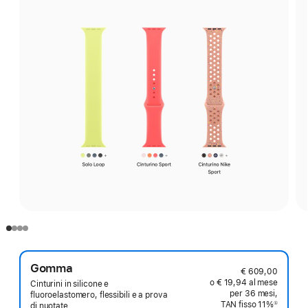
Gomma
€ 609,00
o € 19,94 al mese
Cinturini in silicone e
per 36 mesi,
fluoroelastomero, flessibili e a prova
TAN fisso 11%
①
di nuotate.