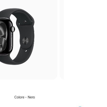
Seleziona
Colore - Nero
un
colore: