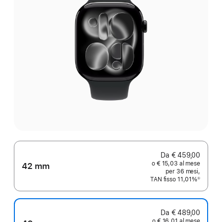
Da € 459,00
o € 15,03 al mese
42 mm
per 36 mesi,
TAN fisso 11,01%
①
Nota
Da € 489,00
o € 16,01 al mese