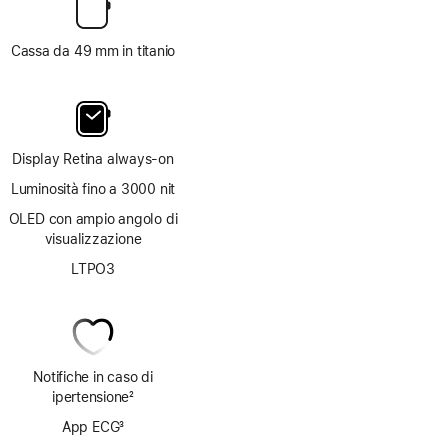
Cassa da 49 mm in titanio
Display Retina always‑on
Luminosità fino a 3000 nit
OLED con ampio angolo di
visualizzazione
LTPO3
Notifiche in caso di
ipertensione
2
Nota
App ECG
3
Nota