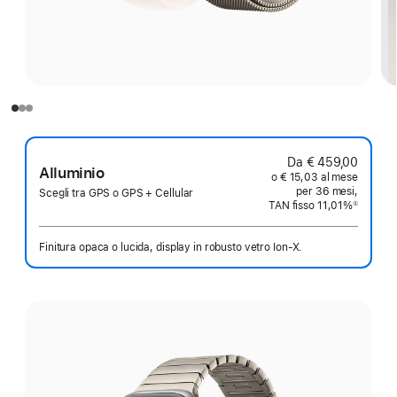
Da € 459,00
Alluminio
o € 15,03 al mese
per 36 mesi,
Scegli tra GPS o GPS + Cellular
TAN fisso 11,01%
①
Nota
Finitura opaca o lucida, display in robusto vetro Ion‑X.
Scegli
un
colore: