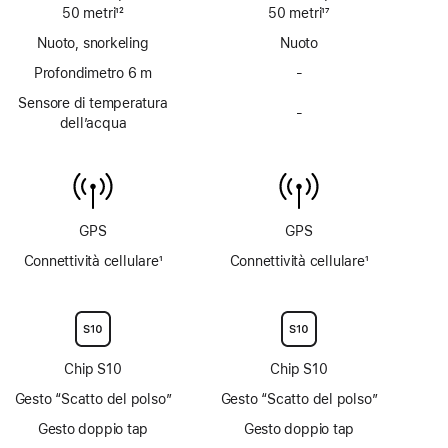
50 metri
12
50 metri
17
Nota
Nota
Nuoto, snorkeling
Nuoto
Profondimetro 6 m
-
Profondimetro
fino
Sensore di temperatura
-
a 6 m
Sensore
dell’acqua
non
di temperatura
disponibile
dell’acqua
non
disponibile
GPS
GPS
Connettività cellulare
1
Connettività cellulare
1
Nota
Nota
Chip S10
Chip S10
Gesto “Scatto del polso”
Gesto “Scatto del polso”
Gesto doppio tap
Gesto doppio tap