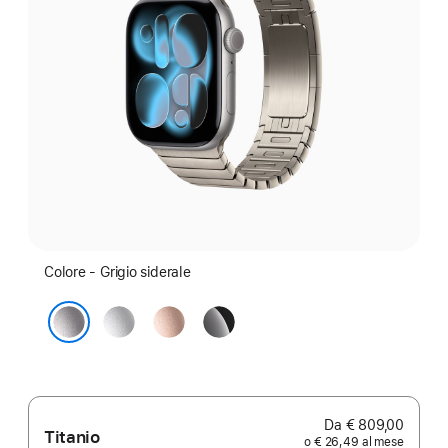
Colore - Grigio siderale
Argento
Oro
Jet
rosa
Black
Grigio siderale
Da € 809,00
Titanio
o € 26,49 al mese