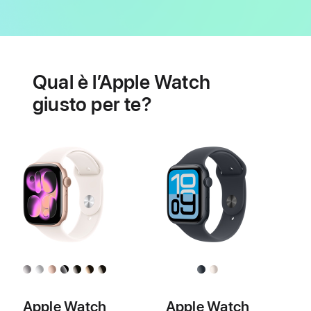
Batteria
Funzioni
per
Qual è l’Apple Watch
la
salute
giusto per te?
cardiaca
Apple Watch
Apple Watch