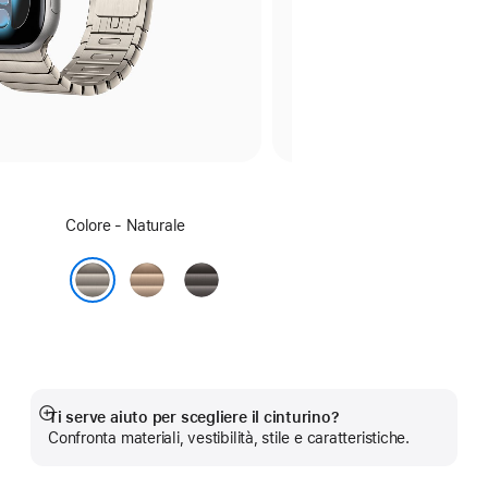
Seleziona
Colore - Naturale
un
colore:
Oro
Ardesia
Naturale
Ti serve aiuto per scegliere il cinturino?
Mostra
Confronta materiali, vestibilità, stile e caratteristiche.
di
più