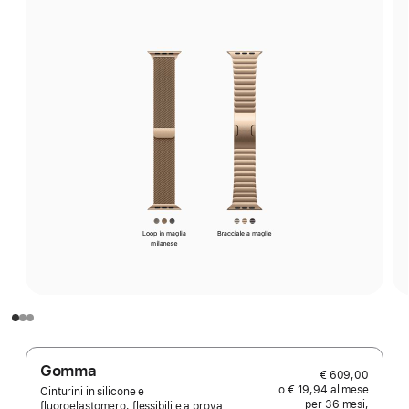
Gomma
€ 609,00
o € 19,94 al mese
Cinturini in silicone e
per 36 mesi,
fluoroelastomero, flessibili e a prova