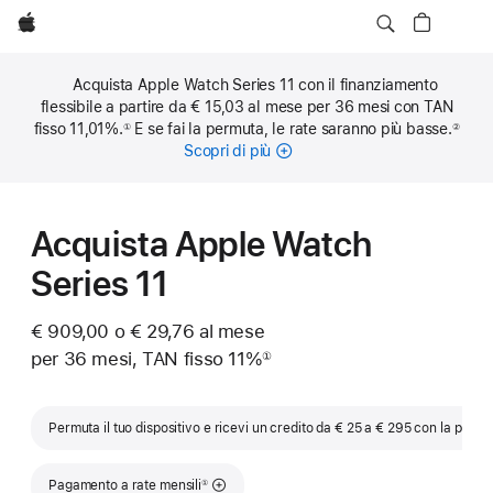
Apple
Acquista Apple Watch Series 11 con il finanziamento
flessibile a partire da € 15,03 al mese per 36 mesi con TAN
fisso 11,01%.
E se fai la permuta, le rate saranno più basse.
①
②
Nota
Nota
Scopri di più
sulle
rate
mensili
Acquista Apple Watch
Series 11
€ 909,00 o € 29,76 al mese
per 36 mesi, TAN fisso 11%
①
Nota
Permuta il tuo dispositivo e ricevi un credito da € 25 a € 295 con la permu
Nota
Pagamento a rate mensili
①