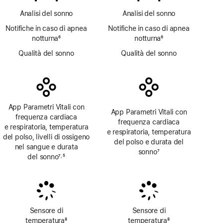
Analisi del sonno
Analisi del sonno
Notifiche in caso di apnea
Notifiche in caso di apnea
notturna
6
notturna
6
Nota
Nota
Qualità del sonno
Qualità del sonno
App Parametri Vitali con
App Parametri Vitali con
frequenza cardiaca
frequenza cardiaca
e respiratoria, temperatura
e respiratoria, temperatura
del polso, livelli di ossigeno
del polso e durata del
nel sangue e durata
sonno
7
del sonno
7
5
,
Nota
Nota
Nota
Sensore di
Sensore di
temperatura
8
temperatura
8