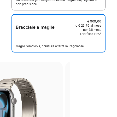
Comodo design a maglia, chiusura magnetica, regolabile
con precisione
€ 909,00
o € 29,76 al mese
Bracciale a maglie
per 36 mesi,
TAN fisso 11%
①
Nota
Maglie removibili, chiusura a farfalla, regolabile