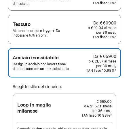
TAN fisso 11%
①
di nuotate.
Nota
Da € 609,00
Tessuto
o € 19,94 al mese
Materiali morbidi e leggeri. Da
per 36 mesi,
indossare tutti i giorni.
TAN fisso 11%
①
Nota
Da € 659,00
Acciaio inossidabile
o € 21,57 al mese
Design in acciaio con lavorazione
per 36 mesi,
di precisione per un look sofisticato.
TAN fisso 10,98%
①
Nota
Scegli lo stile del cinturino:
€ 659,00
Loop in maglia
o € 21,57 al mese
milanese
per 36 mesi,
TAN fisso 10,98%
①
Nota