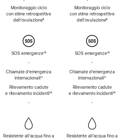
Nota
Nota
Monitoraggio ciclo
Monitoraggio ciclo
con stime retrospettive
con stime retrospettive
dell’ovulazione
9
dell’ovulazione
9
Nota
Nota
SOS emergenze
10
SOS emergenze
10
Nota
Nota
-
SOS
-
SOS
emergenze
emergenze
Chiamate d’emergenza
Chiamate d’emergenza
via
via
internazionali
11
internazionali
11
satellite
satellite
Nota
Nota
Rilevamento cadute
non
Rilevamento cadute
non
e rilevamento incidenti
disponibile
10
e rilevamento incidenti
disponibile
10
Nota
Nota
-
Sirena
-
Sirena
non
non
disponibile
disponibile
Resistente all’acqua fino a
Resistente all’acqua fino a