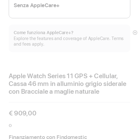
Senza AppleCare+
Come funziona AppleCare+?
M
Explore the features and coverage of AppleCare. Terms
di
and fees apply.
pi
Apple Watch Series 11 GPS + Cellular,
Cassa 46 mm in alluminio grigio siderale
con Bracciale a maglie naturale
€ 909,00
o
Finanziamento con Findomestic