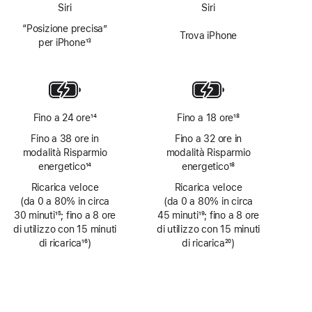
Siri
Siri
“Posizione precisa”
Trova iPhone
per iPhone
13
Nota
Fino a 24 ore
14
Fino a 18 ore
18
Nota
Nota
Fino a 38 ore in
Fino a 32 ore in
modalità Risparmio
modalità Risparmio
energetico
14
energetico
18
Nota
Nota
Ricarica veloce
Ricarica veloce
(da 0 a 80% in circa
(da 0 a 80% in circa
30 minuti
15
; fino a 8 ore
45 minuti
19
; fino a 8 ore
Nota
di utilizzo con 15 minuti
Nota
di utilizzo con 15 minuti
di ricarica
16
)
di ricarica
20
)
Nota
Nota