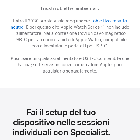
I nostri obiettivi ambientali.
Entro il 2030, Apple vuole raggiungere
l’obiettivo impatto
neutro
(Si
. È per questo che Apple Watch Series 11 non include
l’alimentatore. Nella confezione trovi un cavo magnetico
apre
USB‑C per la ricarica rapida di Apple Watch, compatibile
in
una
con alimentatori e porte di tipo USB‑C.
nuova
Puoi usare un qualsiasi alimentatore USB‑C compatibile che
finestra)
hai già; se ti serve un nuovo alimentatore Apple, puoi
acquistarlo separatamente.
Fai il setup del tuo
dispositivo nelle sessioni
individuali con Specialist.