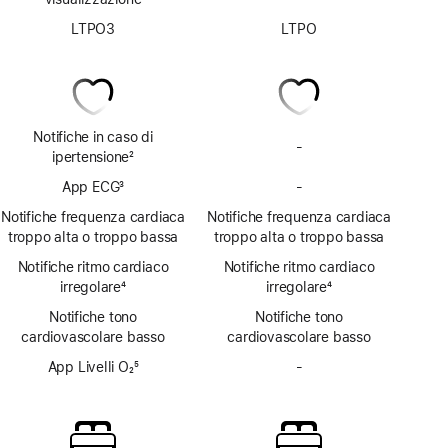
LTPO3
LTPO
Notifiche in caso di
-
Notifiche
ipertensione
2
ipertensione
Nota
App ECG
3
-
non
App
Nota
disponibili
ECG
Notifiche frequenza cardiaca
Notifiche frequenza cardiaca
non
troppo alta o troppo bassa
troppo alta o troppo bassa
disponibile
Notifiche ritmo cardiaco
Notifiche ritmo cardiaco
irregolare
4
irregolare
4
Nota
Nota
Notifiche tono
Notifiche tono
cardiovascolare basso
cardiovascolare basso
App Livelli O₂
5
-
App
Nota
Livelli O₂
non
disponibile