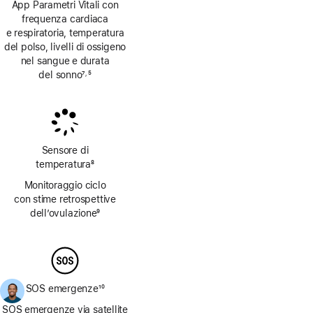
App Parametri Vitali con
frequenza cardiaca
e respiratoria, temperatura
del polso, livelli di ossigeno
nel sangue e durata
del sonno
7
5
,
Nota
Nota
Sensore di
temperatura
8
Nota
Monitoraggio ciclo
con stime retrospettive
dell’ovulazione
9
Nota
SOS emergenze
10
Nota
SOS emergenze via satellite