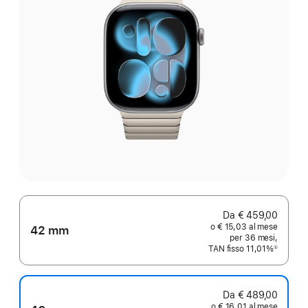
Da € 459,00
o € 15,03 al mese
42 mm
per 36 mesi,
TAN fisso 11,01%
①
Nota
Da € 489,00
o € 16,01 al mese