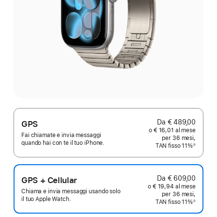
Da € 489,00
GPS
o € 16,01 al mese
Fai chiamate e invia messaggi
per 36 mesi,
quando hai con te il tuo iPhone.
TAN fisso 11%
①
Nota
Da € 609,00
GPS + Cellular
o € 19,94 al mese
Chiama e invia messaggi usando solo
per 36 mesi,
il tuo Apple Watch.
TAN fisso 11%
①
Nota