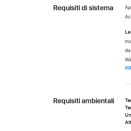
Requisiti di sistema
Ap
Ac
La
ma
da
Wi
ap
Requisiti ambientali
Te
Te
Um
Al