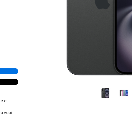
te e
a
do vuoi