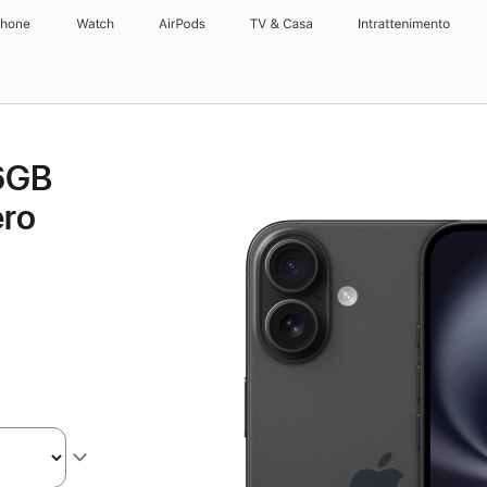
Phone
Watch
AirPods
TV & Casa
Intrattenimento
56GB
ero