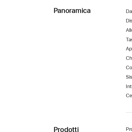
Panoramica
Da
Di
Al
Ta
Ap
Ch
Co
Si
In
Ce
Prodotti
Pro