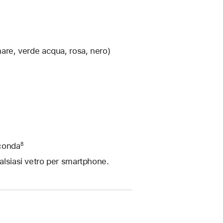
mare, verde acqua, rosa, nero)
rconda
8
ualsiasi vetro per smartphone.