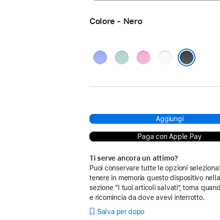
Colore - Nero
Blu
Verde
Rosa
Bianco
oltremare
acqua
Nero
Aggiungi
Paga con Apple Pay
Ti serve ancora un attimo?
Puoi conservare tutte le opzioni seleziona
tenere in memoria questo dispositivo nell
sezione “I tuoi articoli salvati”, torna quan
e ricomincia da dove avevi interrotto.
Salva per dopo