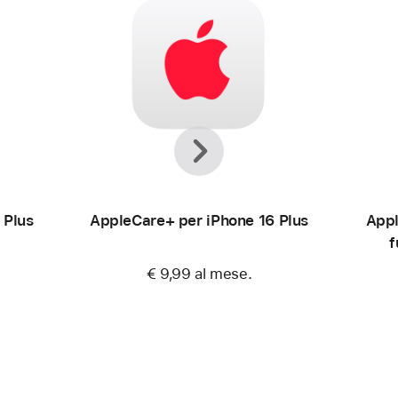
Precedente
Avanti
 Plus
AppleCare+ per iPhone 16 Plus
Appl
f
€ 9,99
al mese.