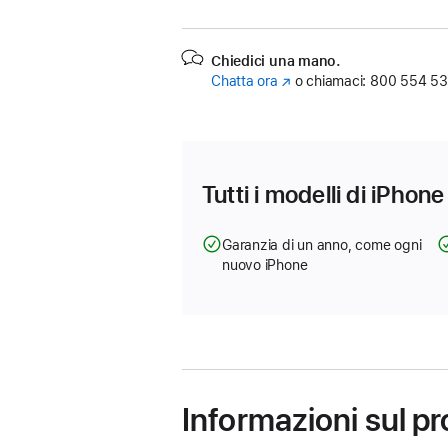
Chiedici una mano.
Chatta ora
(Si
o chiamaci:
800 554 53
apre
in
una
nuova
finestra)
Tutti i modelli di iPhon
Garanzia di un anno, come ogni
nuovo iPhone
Informazioni sul p