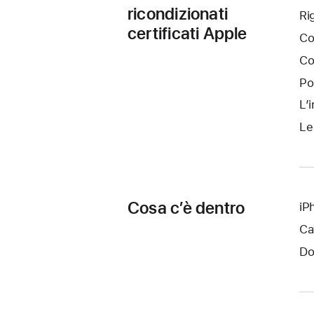
ricondizionati
Ri
certificati Apple
Co
Co
Po
L’
Le
Cosa c’è dentro
iP
Ca
Do