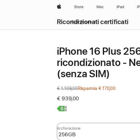
Apple
Store
Mac
iPad
i
Ricondizionati certificati
Guarda tutti
iPhone 16 Plus 2
ricondizionato - N
(senza SIM)
€ 1.109,00
Prezzo
Risparmia € 170,00
precedente
€ 939,00
Scopri
di
più,
Archiviazione