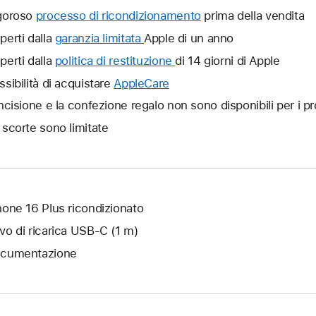
goroso
processo di ricondizionamento
prima della vendita
perti dalla
garanzia limitata
Verrà
Apple di un anno
aperta
perti dalla
politica di restituzione
Verrà
di 14 giorni di Apple
un’altra
aperta
ssibilità di acquistare
AppleCare
Verrà
finestra.
un’altra
aperta
incisione e la confezione regalo non sono disponibili per i pr
finestra.
un’altra
 scorte sono limitate
finestra.
hone 16 Plus ricondizionato
vo di ricarica USB‑C (1 m)
cumentazione