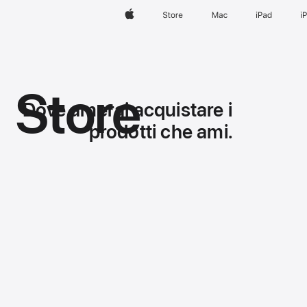
Apple
Store
Mac
iPad
i
Store
Dove amerai acquistare i
prodotti che ami.