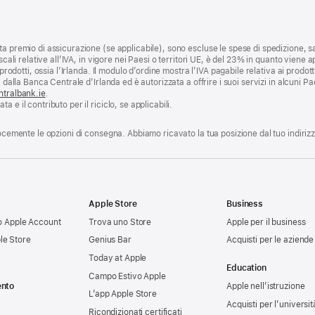
a premio di assicurazione (se applicabile), sono escluse le spese di spedizione, sa
scali relative all’IVA, in vigore nei Paesi o territori UE, è del 23% in quanto viene ap
prodotti, ossia l’Irlanda. Il modulo d’ordine mostra l’IVA pagabile relativa ai prodott
 dalla Banca Centrale d’Irlanda ed è autorizzata a offrire i suoi servizi in alcuni Pae
ntralbank.ie
.
 e il contributo per il riciclo, se applicabili.
locemente le opzioni di consegna. Abbiamo ricavato la tua posizione dal tuo indiriz
Apple Store
Business
tuo Apple Account
Trova uno Store
Apple per il business
le Store
Genius Bar
Acquisti per le aziende
Today at Apple
Education
Campo Estivo Apple
ento
Apple nell’istruzione
L’app Apple Store
Acquisti per l’universit
Ricondizionati certificati