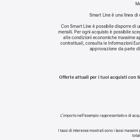
Me
Smart Line è una linea di 
Con Smart Line è possibile disporre di un 
mensili. Per ogni acquisto è possibile sceg
alle condizioni economiche massime app
contrattuali, consulta le Informazioni E
approvazione da parte di 
Offerte attuali per i tuoi acquisti co
L’importo nell’esempio rappresentativo di acqui
I tassi di interesse mostrati sono i tassi massimi 
tota