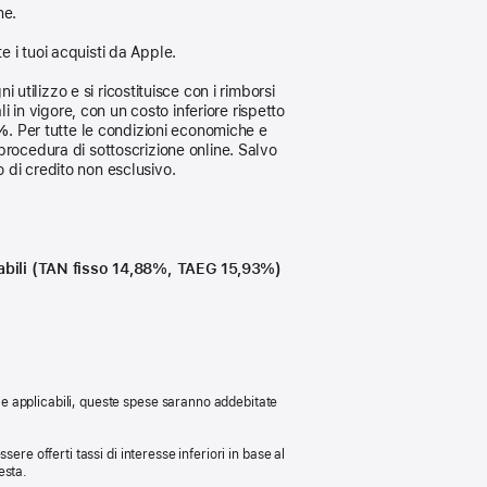
ne.
e i tuoi acquisti da Apple.
 utilizzo e si ricostituisce con i rimborsi
i in vigore, con un costo inferiore rispetto
3%
. Per tutte le condizioni economiche e
procedura di sottoscrizione online. Salvo
 di credito non esclusivo.
icabili (TAN fisso 14,88%, TAEG 15,93%)
 Se applicabili, queste spese saranno addebitate
sere offerti tassi di interesse inferiori in base al
esta.