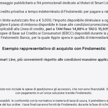
ssaggio pubblicitario a fini promozionali dedicato ai titolari di Smart Li
credito privativa a tempo indeterminato di Findomestic per pagare a rat
limite autorizzato fino a € 5.000; l’importo disponibile diminuisce a ogni
liere il piano di rimborso disponibile in base alle condizioni promozional
licabili alla Linea di credito,
pari a TAN fisso 14,88% e TAEG 15,9
uropee di Base sul Credito ai Consumatori (IEBCC) disponibili durante la 
Findomestic Banca, per la quale Apple opera in qualità di intermediario
Esempio rappresentativo di acquisto con Findomestic
n Smart Line, più convenienti rispetto alle condizioni massime appl
sto non include le spese di spedizione e gli accessori, che non sono finanziabili.
con pagamento in un’unica soluzione tramite Findomestic.
possibili. In conformità con la normativa in materia di tassi di usura, ti potrebbero es
le del tuo ordine. I tassi finali saranno forniti da Findomestic durante la fase di richi