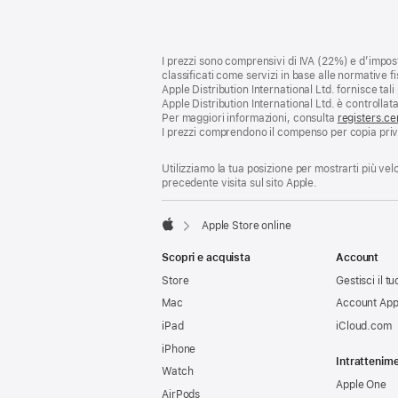
Piè
Note
I prezzi sono comprensivi di IVA (22%) e d’impost
a
di
classificati come servizi in base alle normative fi
piè
pagina
Apple Distribution International Ltd. fornisce tali 
di
Apple Distribution International Ltd. è controllata
pagina
Per maggiori informazioni, consulta
registers.ce
I prezzi comprendono il compenso per copia privata
Utilizziamo la tua posizione per mostrarti più ve
precedente visita sul sito Apple.
Apple Store online
Apple
Scopri e acquista
Account
Store
Gestisci il 
Mac
Account App
iPad
iCloud.com
iPhone
Intrattenim
Watch
Apple One
AirPods