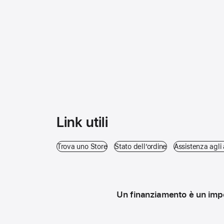
Link utili
Trova uno Store
(Si apre in una nuova finestra)
Stato dell’ordine
(Si apre in una nu
Assistenza agli 
Un finanziamento è un impe