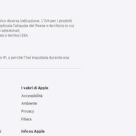
lvo diversa indicazione. L’IVA per i prodotti
plicata l’aliquota del Paese o territorio in cui
i selezionati.
si o territori EEA.
zo IP, o perché l’hai impostata durante una
I valori di Apple
Accessibilità
Ambiente
Privacy
Filiera
à
Info su Apple