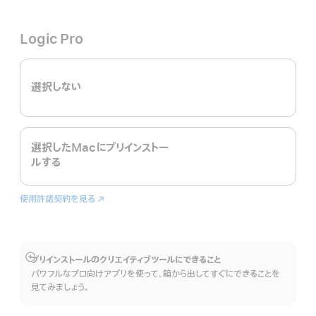
Cut
規
Pro
ウ
イ
Logic Pro
ン
ド
ウ
選択しない
で
開
き
ま
す）
選択したMacにプリインストー
ルする
使用許諾契約を見る
Logic
（新
Pro
規
ウ
イ
ン
プリインストールのクリエイティブツールにできること
詳
ド
パワフルなプロ向けアプリを使って、箱から出してすぐにできることを
細
ウ
見てみましょう。
を
で
表
開
示