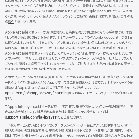
に接続またはペアリングする必要があります。本オファーを利用するには、対象となるデバイスの
アクティベーションから3か月以内にサブスクリプションに登録する必要があります。本オファー
の利用は、対象となるデバイスの購入台数に関わらず、1つのApple Accountにつき1回に限
られます。キャンセルしない限りサブスクリプションは自動的に更新されます。制限およびその他
の
条件
が適用されます。
Apple Arcadeのオファーは、新規登録の方と条件を満たす再登録の方のみが対象です。体験
利用の終了後は900円がかかります。本オファーの利用は、1つのApple Accountにつき1回
に限られます。ファミリー共有のグループに参加している場合は、個人または家族によるデバイス
の購入数に関わらず、1家族につき1回に限られます。あなた、またはその家族が3か月間の
Apple Arcade体験オファーをこれまでに利用している場合、本オファーは利用できません。本
オファーを利用するには、対象となるデバイスのアクティベーションから3か月以内にサブスクリ
プションに登録する必要があります。キャンセルしない限りサブスクリプションは自動的に更新さ
れます。制限およびその他の
条件
が適用されます。
脚
∆ 本オファーは、予告なく期間を変更、延長、または終了する場合があります。対象のクレジットカ
注
ード又はペイディあと払いプランApple専用で無金利分割払いが可能です。クレジットカードの分
割払いはApple Store Appではご利用頂けません。詳細については
apple.com/jp/shop/browse/financing
又は提携パートナーのウェブサイトをご確認くだ
さい。
脚
† Apple Intelligenceはベータ版で利用できます。地域や言語によっては一部の機能を利用で
注
きない場合があります。利用できる機能と対応言語、システム条件については
support.apple.com/ja-jp/121115
（新
をご覧ください。
規
脚
‡ 下取りサービスは、Appleの下取りプログラムのパートナー会社によって提供されています。下
ウ
注
取りの見積もり額は概算であり、実際の下取り額は見積もり額を下回る場合があります。下取り
イ
額は、下取りに出すデバイスの状態、製造年、モデル、そのデバイスが最初に販売された国や地域
ン