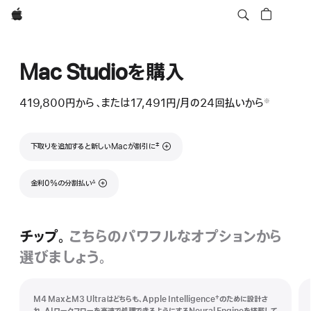
Apple
Mac Studioを購入
419,800円
から
、または
17,491円
/月
月
の24回払いから
※
脚
額
注
脚注
‡
下取りを追加すると新しいMacが割引に
脚注
金利0%の分割払い
∆
チップ。
こちらのパワフルなオプションから
選びましょう。
†
M4 MaxとM3 Ultraはどちらも、Apple Intelligence
のために設計さ
脚