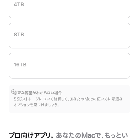
4TB
8TB
16TB
必要な容量がわからない場合
詳
SSDストレージについて確認して、あなたのMacの使い方に最適な
細
オプションを見つけましょう。
を
表
示
プロ向けアプリ。
あなたのMacで、もっとい