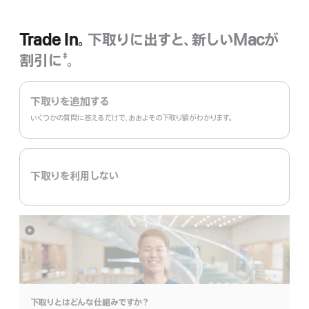
き
ま
す）
Trade In。
下取りに出すと、新しいMacが
割引に
。
‡
脚
Trade
注
In。
下取りを追加する
いくつかの質問に答えるだけで、おおよその下取り額がわかります。
下取りを利用しない
詳
細
を
表
示
下取りとはどんな仕組みで⁠すか？