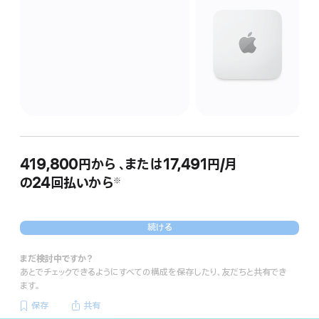
419,800円
から
、または
17,491円
/月
月
の24回払いから
額
※
脚
注
続ける
まだ検討中ですか？
あとでチェックできるようにすべての構成を保存したり、友だちと共有でき
ます。
保存
共有