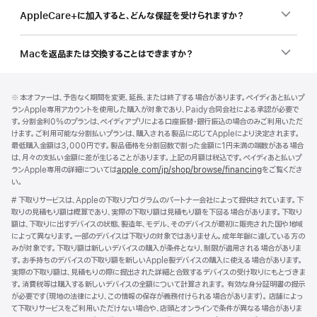
AppleCare+に加入すると、どんな保証を受けられますか？
Macを返品または交換することはできますか？
フ
脚
脚
※ 本オファーは、予告なく期間を変更、延長、または終了する場合があります。ペイディあと払いプ
注
ッ
注
ランApple専用アカウントを使用した購入が対象であり、Paidy合同会社による承認が必要で
タ
す。分割金利0%のプランは、ペイディアプリによる口座振替・銀行振込の場合のみご利用いただ
けます。ご利用可能な分割払いプランは、購入される製品に応じてAppleにより決定されます。
ー
最低購入金額は3,000円です。製品価格を分割回数で割った金額に1円未満の端数がある場合
は、月々の支払い金額に差が生じることがあります。上記の月額は税込です。ペイディあと払いプ
ランApple専用の詳細については
apple.com/jp/shop/browse/financing
をご覧くださ
い。
脚
# 下取りサービスは、Appleの下取りプログラムのパートナー会社によって提供されています。下
注
取りの見積もり額は概算であり、実際の下取り額は見積もり額を下回る場合があります。下取り
額は、下取りに出すデバイスの状態、製造年、モデル、そのデバイスが最初に販売された国や地域
によって異なります。一部のデバイスは下取りの対象ではありません。成年年齢に達している方の
みが対象です。下取り額は新しいデバイスの購入が条件となり、制限が適用される場合がありま
す。お手持ちのデバイスの下取り額を新しいApple製デバイスの購入に使える場合があります。
実際の下取り額は、見積もりの際に提出された詳細と合致するデバイスの受け取りにもとづきま
す。消費税等は購入する新しいデバイスの全額について計算されます。 有効な身分証明書の提示
が必要です（現地の法律により、この情報の保存が義務付けられる場合があります）。 店舗によっ
て下取りサービスをご利用いただけない場合や、店頭とオンラインで条件が異なる場合がありま