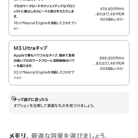
プロのワークロードやクリエイティブなプロジ
419,800円
から
ェクトに底なしのスピードと能力をもたらしま
、または
17,491円
/月
月
す。
の24回払いから
額
※
16コアNeural Engineを搭載した2のオプシ
脚
注
ョン
M3 Ultraチップ
Appleで最もパワフルなチップ。極めて負荷
899,800円
から
の高いプロのワークフローに空前絶後のパワ
、または
37,491円
/月
月
ーを届けます。
の24回払いから
額
※
32コアNeural Engineを搭載した2のオプ
脚
注
ション
チップ選びに迷ったら
詳
オプションを比較して最適なものを見つけましょう。
細
を
表
示
メモリ。
最適な容量を選びましょう。