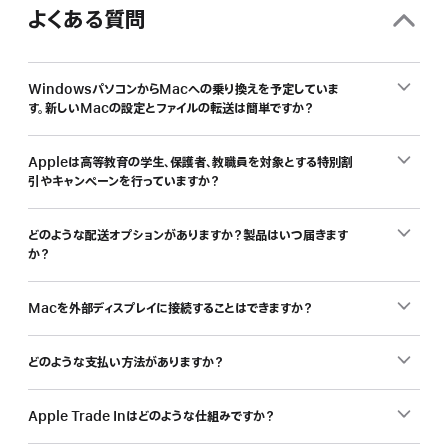
の
よくある質問
み
な
さ
WindowsパソコンからMacへの乗り換えを予定していま
ん、
す。新しいMacの設定とファイルの転送は簡単ですか？
新
し
い
Appleは高等教育の学生、保護者、教職員を対象とする特別割
引やキャンペーンを行っていますか？
Mac
を
学
どのような配送オプションがありますか？製品はいつ届きます
割
か？
で
ど
Macを外部ディスプレイに接続することはできますか？
う
ぞ。
どのような支払い方法がありますか？
Apple Trade Inはどのような仕組みですか？