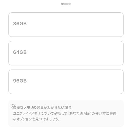
36GB
64GB
96GB
必要なメモリの容量がわからない場合
詳
ユニファイドメモリについて確認して、あなたのMacの使い方に最適
細
なオプションを見つけましょう。
を
表
示