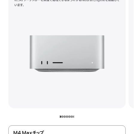
れ、AIワークフローを高速で処理できるようにするNeural Engineを搭載して
注
います。
M4 Maxチップ