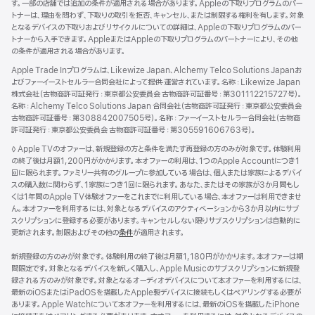
す。一部の店舗では追加の条件が適用される場合があります。Appleの下取りプログラムのパー
トナーは、理由を問わず、下取りの取引を拒否、キャンセル、または制限する権利を有します。対象
となるデバイスの下取りおよびリサイクルについての詳細は、Appleの下取りプログラムのパー
トナーから入手できます。AppleまたはAppleの下取りプログラムのパートナーにより、その他
の条件が適用される場合があります。
Apple Trade Inプログラムは、Likewize Japan、Alchemy Telco Solutions Japanお
よびファーイーストセルラー合同会社によって提供‧運営されています。名称：Likewize Japan
株式会社（古物商許可証発行：東京都公安委員会 古物商許可証番号：第301112215727号）。
名称：Alchemy Telco Solutions Japan 合同会社（古物商許可証発行：東京都公安委員会
古物商許可証番号：第308842007505号）。名称：ファーイーストセルラー合同会社（古物商
許可証発行：東京都公安委員会 古物商許可証番号：第305591606763号）。
脚
◊ Apple TVのオファーは、新規登録の方と条件を満たす再登録の方のみが対象です。体験利用
注
の終了後は月額1,200円がかかります。本オファーの利用は、1つのApple Accountにつき1
回に限られます。ファミリー共有のグループに参加している場合は、個人または家族によるデバイ
スの購入数に関わらず、1家族につき1回に限られます。あなた、またはその家族が3か月間もし
くは1年間のApple TV体験オファーをこれまでに利用している場合、本オファーは利用できませ
ん。本オファーを利用するには、対象となるデバイスのアクティベーションから3か月以内にサブ
スクリプションに登録する必要があります。キャンセルしない限りサブスクリプションは自動的に
更新されます。制限およびその他の
条件
が適用されます。
新規登録の方のみが対象です。体験利用の終了後は月額1,180円がかかります。本オファーは期
間限定です。対象となるデバイスを新しく購入し、Apple Musicのサブスクリプションに新規登
録される方のみが対象です。対象となるオーディオデバイスについて本オファーを利用するには、
最新のiOSまたはiPadOSを搭載したApple製デバイスに接続もしくはペアリングする必要が
あります。Apple Watchについて本オファーを利用するには、最新のiOSを搭載したiPhone