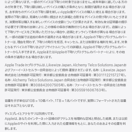
によって異なります。一部のデバイスは下取りの対象ではありません。成年年齢に達している方の
ド
みが対象です。下取り額は新しいデバイスの購入が条件となり、制限が適用される場合がありま
ウ
す。お手持ちのデバイスの下取り額を新しいApple製デバイスの購入に使える場合があります。
で
実際の下取り額は、見積もりの際に提出された詳細と合致するデバイスの受け取りにもとづきま
開
す。消費税等は購入する新しいデバイスの全額について計算されます。 有効な身分証明書の提示
き
が必要です（現地の法律により、この情報の保存が義務付けられる場合があります）。 店舗によっ
ま
て下取りサービスをご利用いただけない場合や、店頭とオンラインで条件が異なる場合がありま
す）
す。一部の店舗では追加の条件が適用される場合があります。Appleの下取りプログラムのパー
トナーは、理由を問わず、下取りの取引を拒否、キャンセル、または制限する権利を有します。対象
となるデバイスの下取りおよびリサイクルについての詳細は、Appleの下取りプログラムのパー
トナーから入手できます。AppleまたはAppleの下取りプログラムのパートナーにより、その他
の条件が適用される場合があります。
Apple Trade Inプログラムは、Likewize Japan、Alchemy Telco Solutions Japanお
よびファーイーストセルラー合同会社によって提供‧運営されています。名称：Likewize Japan
株式会社（古物商許可証発行：東京都公安委員会 古物商許可証番号：第301112215727号）。
名称：Alchemy Telco Solutions Japan 合同会社（古物商許可証発行：東京都公安委員会
古物商許可証番号：第308842007505号）。名称：ファーイーストセルラー合同会社（古物商
許可証発行：東京都公安委員会 古物商許可証番号：第305591606763号）。
容量を示す単位は1GB = 10億バイト、1TB = 1兆バイトですが、実際にフォーマットされた容量
はそれ以下となります。
ディスプレイとアクセサリは別売りです。
Appleは、あなたのインターネット回線のIPアドレスを地理的な区域と照合した結果、または以前
にAppleのサイトを利用した際に入力された位置情報をもとに、あなたのおおよその位置を判
断します。